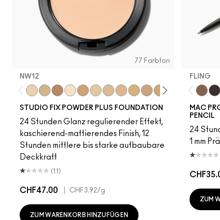
77 Farbton
NW12
FLING
NW12
C30
C6
NC5
NC41.5
NC13
NC15
NC16
NC17
NC18​
NC20​
NC25​
NC27​
NC35​
Fling
NC3
Ge
STUDIO FIX POWDER PLUS FOUNDATION
MAC PRO
PENCIL
24 Stunden Glanz regulierender Effekt,
24 Stund
kaschierend-mattierendes Finish, 12
1 mm Prä
Stunden mittlere bis starke aufbaubare
Deckkraft
(11)
CHF35.
CHF47.00
|
CHF3.92
/g
ZUM 
ZUM WARENKORB HINZUFÜGEN