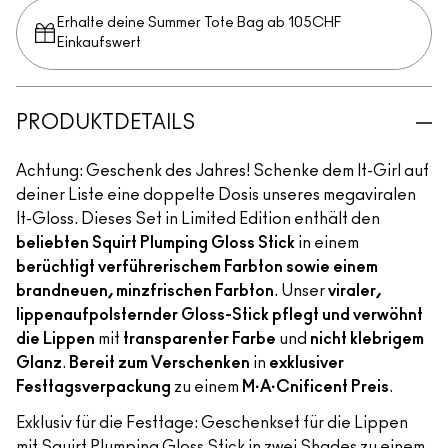
Erhalte deine Summer Tote Bag ab 105CHF
Einkaufswert​
PRODUKTDETAILS
Achtung: Geschenk des Jahres! Schenke dem It-Girl auf
deiner Liste eine doppelte Dosis unseres megaviralen
It-Gloss. Dieses Set in Limited Edition enthält den
beliebten Squirt Plumping Gloss Stick
in einem
berüchtigt verführerischem Farbton sowie einem
brandneuen, minzfrischen Farbton
. Unser
viraler,
lippenaufpolsternder Gloss-Stick pflegt und verwöhnt
die Lippen
mit
transparenter Farbe
und
nicht klebrigem
Glanz
.
Bereit zum Verschenken
in
exklusiver
Festtagsverpackung
zu einem
M·A·Cnificent Preis
.
Exklusiv für die Festtage: Geschenkset für die Lippen
mit Squirt Plumping Gloss Stick in zwei Shades zu einem