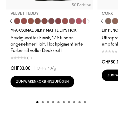
50 Farbton
VELVET TEDDY
CORK
to
·A·Cximal
eylove
Kinda Sexy
Café Mocha
Velvet Teddy
Mull It To The Max
Taupe
Warm Teddy
Whirl
Soar
Subculture
Twig Twist
Stripdown
Sweet Deal
Boldly Bare
Mehr
Spice
Get The Hint?
Whirl
You Wouldn't Get I
Dervish
Lipstick Snob
Edge To Edge
Candy Yum
Oak
Captiv
Cork
Div
Co
M·A·CXIMAL SILKY MATTE LIPSTICK
LIP PENC
Seidig-mattes Finish, 12 Stunden
Ultrapräz
angenehmer Halt. Hochpigmentierte
empfoh
Farbe mit voller Deckkraft
(0)
CHF30.
CHF33.00
|
CHF9.43
/g
ZUM 
ZUM WARENKORB HINZUFÜGEN