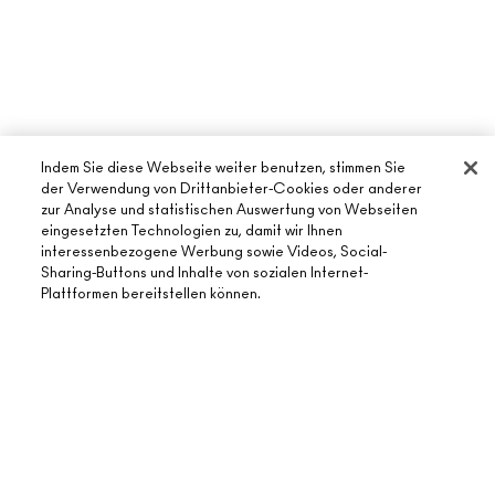
Indem Sie diese Webseite weiter benutzen, stimmen Sie
der Verwendung von Drittanbieter-Cookies oder anderer
zur Analyse und statistischen Auswertung von Webseiten
eingesetzten Technologien zu, damit wir Ihnen
interessenbezogene Werbung sowie Videos, Social-
ÜBER MAC
Sharing-Buttons und Inhalte von sozialen Internet-
Plattformen bereitstellen können.
UNSERE STORY
ONLINE-SHOPPING
UNSERE ARTISTS
MEIN KONTO
MAC VIVA GLAM
AUSVERKAUFT
BENÖTIGST DU HILFE?
REGISTRIERE DICH FÜR DEN NEWSLETTER
NACHHALTIGE SCHÖNHEIT
MEINE BESTELLUNG VERFOLGEN
ANGEBOTE
KARRIERE
DEIN MAC STORE
FAQ
GESCHENKKARTEN
MAC PRO-MITGLIEDSCHAFT
STORE FINDEN