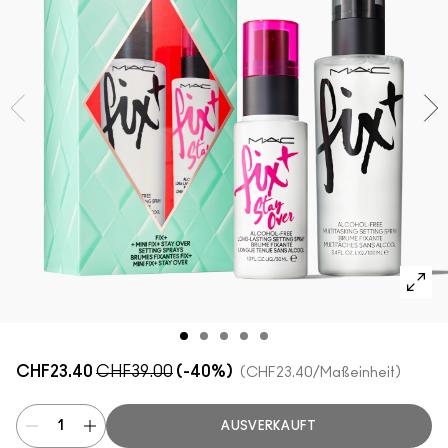
ALLE GESICHTSPRODUKTE SHOPPEN
Mini-M·A·C
ALLE PINSEL KAUFEN
ALLE AUGENPRODUKTE SHOPPEN
CHF23.40
CHF39.00
(-40%)
CHF23.40
/Maßeinheit
AUSVERKAUFT