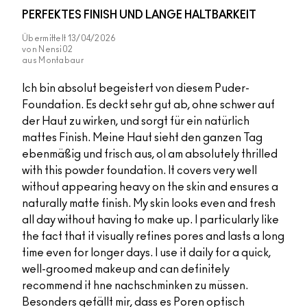
PERFEKTES FINISH UND LANGE HALTBARKEIT
Übermittelt
13/04/2026
von
Nensi02
aus
Montabaur
Ich bin absolut begeistert von diesem Puder-
Foundation. Es deckt sehr gut ab, ohne schwer auf
der Haut zu wirken, und sorgt für ein natürlich
mattes Finish. Meine Haut sieht den ganzen Tag
ebenmäßig und frisch aus, oI am absolutely thrilled
with this powder foundation. It covers very well
without appearing heavy on the skin and ensures a
naturally matte finish. My skin looks even and fresh
all day without having to make up. I particularly like
the fact that it visually refines pores and lasts a long
time even for longer days. I use it daily for a quick,
well-groomed makeup and can definitely
recommend it hne nachschminken zu müssen.
Besonders gefällt mir, dass es Poren optisch