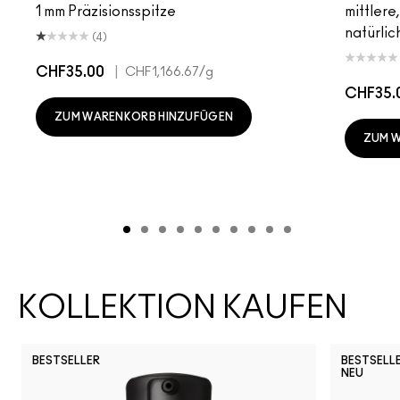
1 mm Präzisionsspitze
mittlere
natürlic
(4)
CHF35.00
|
CHF1,166.67
/g
CHF35.
ZUM WARENKORB HINZUFÜGEN
ZUM 
KOLLEKTION KAUFEN
BESTSELLER
BESTSELL
NEU