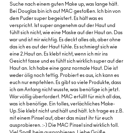
Suche nach einem guten Make up, was lange hält.
Bei Douglas bin ich auf MAC gestoßen. Ich bin von
dem Puder super begeistert. Es hält was es
verspricht. Ist super angenehm auf der Haut und
fühlt sich nicht, wie eine Maske auf der Haut an. Das
war und ist mir wichtig. Es deckt alles ab, aber ohne
das ich es auf der Haut fühle. Es schmiegt sich wie
eine 2.Haut an. Es klebt nicht, wenn ich mir ins
Gesicht fasse und es fühlt sich wirklich super auf der
Haut an. Ich habe eine ganz normale Haut. Die ist
weder ölig noch fettig. Probiert es aus, ich kann es
euch nur empfehlen. Es gibt so viele Produkte, dass
ich am Anfang nicht wusste, was benötige ich jetzt.
War völlig überfordert. MAC erfüllt für mich all das,
was ich benötige. Ein tolles, verlächliches Make-
Up.Sie klebt nicht und hält und hält. Ich trage es z.B.
mit einem Pinsel auf, aber das müsst ihr für euch
ausprobieren. :-) Die MAC Pinsel sind wirklich toll.
Viel Spaß beim ausprobieren. Liebe Grüße