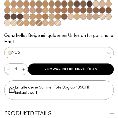
NC5
NW12
C6
NC41.5
C30
NC13
NC15
NC16
NC17
NC18​
NC20​
NC25​
NC27​
NC35​
NC37​
NC38​
NC41​
NC42
NC43.5​
NC44​
NC44.5​
NC45​
NC45.5​
NC46​
NC47​
NC50​
NC55​
NC58​
NC60​
NC63​
NC65​
NW5​
NW10​
NW13​
NW15​
NW20​
NW22​
NW25​
NW30​
NW33​
NW35​
NW40​
NW43​
NW44​
NW46​
NW47​
NW48​
NW50​
NW53​
NW55​
NW57​
NW58​
NW60​
NW65​
C4.5​
C5​
C5.5​
C8​
C40​
C45​
C55​
N4​
N4.75​
N5​
N6​
N6.5​
N3
C3
NC10
NC12
NC30​
NC40​
NW18​
NW45​
C3.5​
C4​
N4.5​
Ganz helles Beige mit goldenem Unterton für ganz helle
Haut
NC5
ZUM WARENKORB HINZUFÜGEN
Erhalte deine Summer Tote Bag ab 105CHF
Einkaufswert​
PRODUKTDETAILS