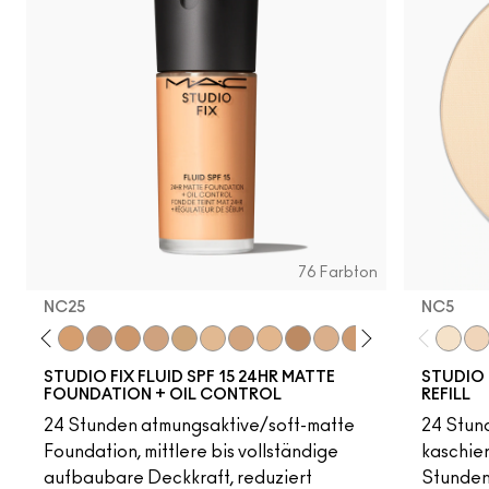
0
C65
N18
NW55
NC60
NW58
NC37
NW18
NW40
NC30
NW68
NC47
NC35
NC14.5
NW30
NC27
NC55
NW2
N
76 Farbton
NC25
NC5​
18
C4
C40
NC25
NW20
NW22
NC27
NC30
N5
N6
C3.5
NW25
N6.5
NC35
NC37
NC38
NC40
NC5​
NC4
NC1
STUDIO FIX FLUID SPF 15 24HR MATTE
STUDIO 
FOUNDATION + OIL CONTROL
REFILL
24 Stunden atmungsaktive/soft-matte
24 Stund
Foundation, mittlere bis vollständige
kaschier
aufbaubare Deckkraft, reduziert
Stunden 