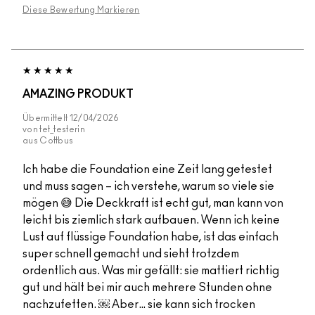
Diese Bewertung Markieren
AMAZING PRODUKT
Übermittelt
12/04/2026
von
tet_testerin
aus
Cottbus
Ich habe die Foundation eine Zeit lang getestet
und muss sagen – ich verstehe, warum so viele sie
mögen 😅 Die Deckkraft ist echt gut, man kann von
leicht bis ziemlich stark aufbauen. Wenn ich keine
Lust auf flüssige Foundation habe, ist das einfach
super schnell gemacht und sieht trotzdem
ordentlich aus. Was mir gefällt: sie mattiert richtig
gut und hält bei mir auch mehrere Stunden ohne
nachzufetten. ￼ Aber… sie kann sich trocken