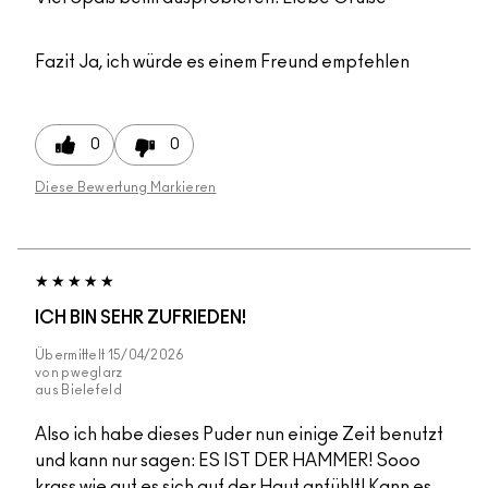
Fazit
Ja, ich würde es einem Freund empfehlen
0
0
Diese Bewertung Markieren
ICH BIN SEHR ZUFRIEDEN!
Übermittelt
15/04/2026
von
pweglarz
aus
Bielefeld
Also ich habe dieses Puder nun einige Zeit benutzt
und kann nur sagen: ES IST DER HAMMER! Sooo
krass wie gut es sich auf der Haut anfühlt! Kann es