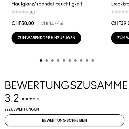
Hautglanz/spendet Feuchtigkeit
Deckkra
(0)
CHF50.00
|
CHF39.
CHF1.67
/ml
ZUM WARENKORB HINZUFÜGEN
ZUM 
BEWERTUNGSZUSAMME
3.2
222 BEWERTUNGEN
BEWERTUNG SCHREIBEN