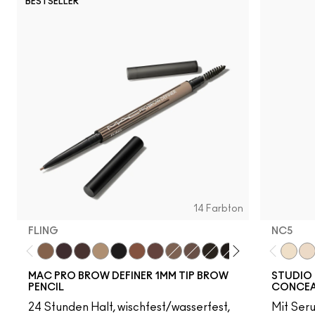
BESTSELLER
14 Farbton
FLING
NC5​
Fling
Genuine Aubergine
Hickory
Omega
Onyx
Penny
Strut
Brunette
Lingering
Spiked
Stud
Stylized
Taupe
Thunde
NC5​
NW
MAC PRO BROW DEFINER 1MM TIP BROW
STUDIO 
PENCIL
CONCEA
24 Stunden Halt, wischfest/wasserfest,
Mit Ser