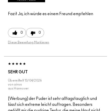
Fazit
Ja, ich würde es einem Freund empfehlen
0
0
Diese Bewertung Markieren
SEHR GUT
Übermittelt
13/04/2026
von
ainvo
aus
Hannover
[Werbung] der Puder ist sehr alltagstauglich und
lässt sich extreme leicht auftragen. Besonders
gefällt mir die pudrige Textur, die meine Haut nicht