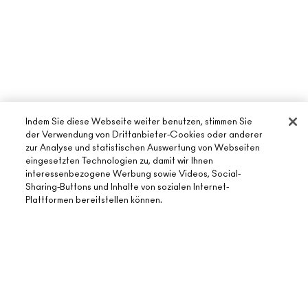
Indem Sie diese Webseite weiter benutzen, stimmen Sie
der Verwendung von Drittanbieter-Cookies oder anderer
zur Analyse und statistischen Auswertung von Webseiten
eingesetzten Technologien zu, damit wir Ihnen
interessenbezogene Werbung sowie Videos, Social-
ÜBER MAC
Sharing-Buttons und Inhalte von sozialen Internet-
Plattformen bereitstellen können.
UNSERE STORY
ONLINE-SHOPPING
UNSERE ARTISTS
MEIN KONTO
MAC VIVA GLAM
AUSVERKAUFT
BENÖTIGST DU HILFE?
REGISTRIERE DICH FÜR DEN NEWSLETTER
NACHHALTIGE SCHÖNHEIT
MEINE BESTELLUNG VERFOLGEN
ANGEBOTE
KARRIERE
DEIN MAC STORE
FAQ
GESCHENKKARTEN