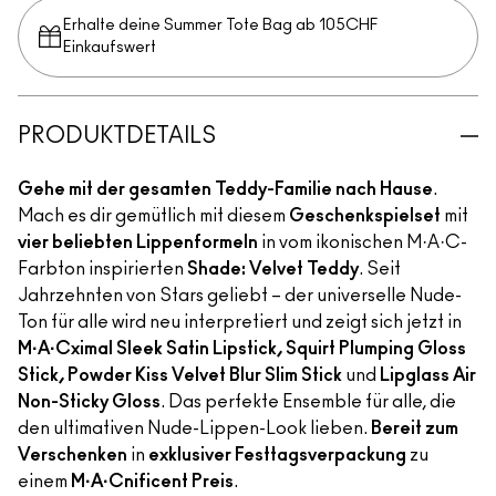
Erhalte deine Summer Tote Bag ab 105CHF
Einkaufswert​
PRODUKTDETAILS
Gehe mit der gesamten Teddy-Familie nach Hause
.
Mach es dir gemütlich mit diesem
Geschenkspielset
mit
vier beliebten Lippenformeln
in vom ikonischen M·A·C-
Farbton inspirierten
Shade: Velvet Teddy
. Seit
Jahrzehnten von Stars geliebt – der universelle Nude-
Ton für alle wird neu interpretiert und zeigt sich jetzt in
M·A·Cximal Sleek Satin Lipstick, Squirt Plumping Gloss
Stick, Powder Kiss Velvet Blur Slim Stick
und
Lipglass Air
Non-Sticky Gloss
. Das perfekte Ensemble für alle, die
den ultimativen Nude-Lippen-Look lieben.
Bereit zum
Verschenken
in
exklusiver Festtagsverpackung
zu
einem
M·A·Cnificent Preis
.