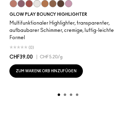
r
Sky Kissed
Sunset Drizzle
Cloud Candy
Wind Chill
Cloudburst
Sepia Skies
GlowZone
Stratus
GLOW PLAY BOUNCY HIGHLIGHTER
Multifunktionaler Highlighter, transparenter,
aufbaubarer Schimmer, cremige, luftig-leichte
Formel
(0)
CHF39.00
|
CHF5.20
/g
ZUM WARENKORB HINZUFÜGEN