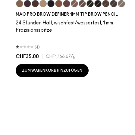
Fling
Genuine Aubergine
Hickory
Omega
Onyx
Penny
Strut
Brunette
Lingering
Spiked
Stud
Stylized
Taupe
Thunde
MAC PRO BROW DEFINER 1MM TIP BROW PENCIL
24 Stunden Halt, wischfest/wasserfest, 1 mm
Präzisionsspitze
(4)
CHF35.00
|
CHF1,166.67
/g
ZUM WARENKORB HINZUFÜGEN