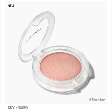
NEU
No
8 Farbton
SKY KISSED