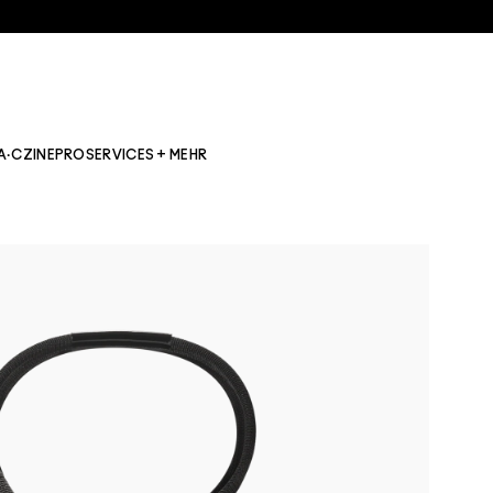
A·CZINE
PRO
SERVICES + MEHR