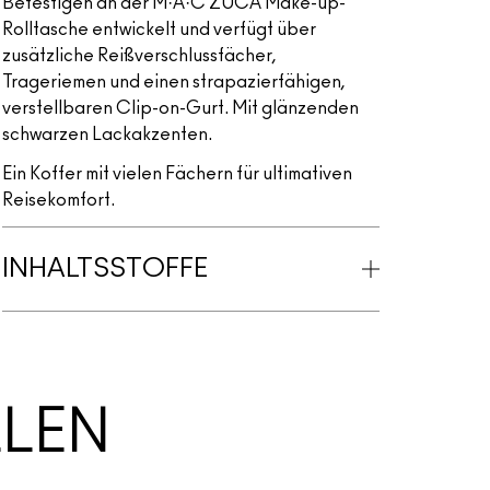
Befestigen an der M·A·C ZÜCA Make-up-
Rolltasche entwickelt und verfügt über
zusätzliche Reißverschlussfächer,
Trageriemen und einen strapazierfähigen,
verstellbaren Clip-on-Gurt. Mit glänzenden
schwarzen Lackakzenten.
Ein Koffer mit vielen Fächern für ultimativen
Reisekomfort.
INHALTSSTOFFE
LLEN