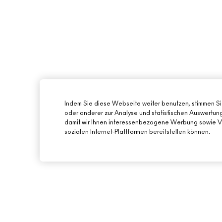
Indem Sie diese Webseite weiter benutzen, stimmen S
oder anderer zur Analyse und statistischen Auswertu
damit wir Ihnen interessenbezogene Werbung sowie Vi
sozialen Internet-Plattformen bereitstellen können.
ÜBER MAC
ONLINE-SHOPPING
UNSERE STORY
MEIN KONTO
UNSERE ARTISTS
REGISTRIERE DICH 