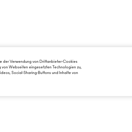
ie der Verwendung von Drittanbieter-Cookies
ng von Webseiten eingesetzten Technologien zu,
deos, Social-Sharing-Buttons und Inhalte von
BENÖTIGST DU HILFE?
DEIN MAC STORE
MEINE BESTELLUNG VERFOLGEN
STORE FINDEN
FÜR DEN
FAQ
MAKE-UP-SERVI