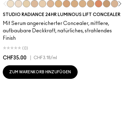
NC5​
NW5​
NC11​
NW10​
NC11.5​
NC14.5​
NC15​
NW15​
NC17​
NC17.5​
NC20​
NW18​
NC25​
N18​
NW20​
NC27
N
STUDIO RADIANCE 24HR LUMINOUS LIFT CONCEALER
Mit Serum angereicherter Concealer, mittlere,
aufbaubare Deckkraft, natürliches, strahlendes
Finish
(0)
CHF35.00
|
C
CHF3.18
/ml
ZUM WARENKORB HINZUFÜGEN