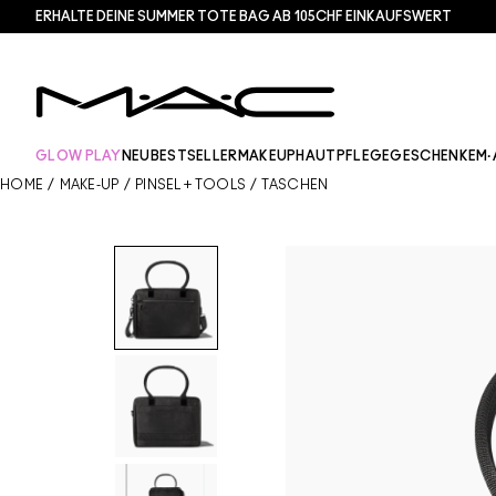
ERHALTE DEINE SUMMER TOTE BAG AB 105CHF EINKAUFSWERT​
GLOW PLAY
NEU
BESTSELLER
MAKEUP
HAUTPFLEGE
GESCHENKE
M·
HOME
/
MAKE-UP
/
PINSEL + TOOLS
/
TASCHEN