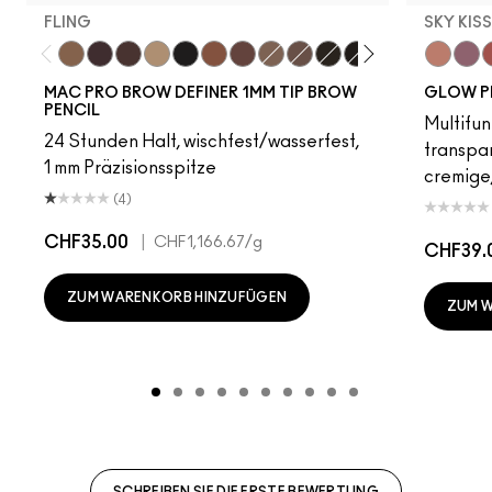
FLING
SKY KIS
Fling
Genuine Aubergine
Hickory
Omega
Onyx
Penny
Strut
Brunette
Lingering
Spiked
Stud
Stylized
Taupe
Sky Kiss
Thunde
Suns
C
MAC PRO BROW DEFINER 1MM TIP BROW
GLOW P
PENCIL
Multifun
24 Stunden Halt, wischfest/wasserfest,
transpa
1 mm Präzisionsspitze
cremige,
(4)
CHF35.00
|
CHF1,166.67
/g
CHF39.
ZUM WARENKORB HINZUFÜGEN
ZUM 
SCHREIBEN SIE DIE ERSTE BEWERTUNG