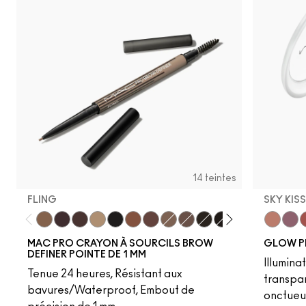
14 teintes
FLING
SKY KIS
Fling
Genuine Aubergine
Hickory
Omega
Onyx
Penny
Strut
Brunette
Lingering
Spiked
Stud
Stylized
Taupe
Sky Kiss
Thunde
Suns
C
MAC PRO CRAYON À SOURCILS BROW
GLOW P
DEFINER POINTE DE 1 MM
Illumina
Tenue 24 heures, Résistant aux
transpa
bavures/Waterproof, Embout de
onctueu