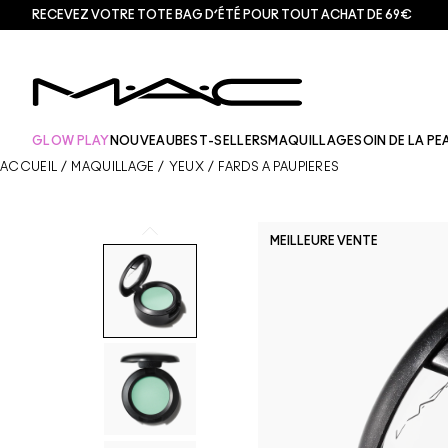
RECEVEZ VOTRE TOTE BAG D’ÉTÉ POUR TOUT ACHAT DE 69€
GLOW PLAY
NOUVEAU
BEST-SELLERS
MAQUILLAGE
SOIN DE LA PE
ACCUEIL
/
MAQUILLAGE
/
YEUX
/
FARDS À PAUPIÈRES
MEILLEURE VENTE