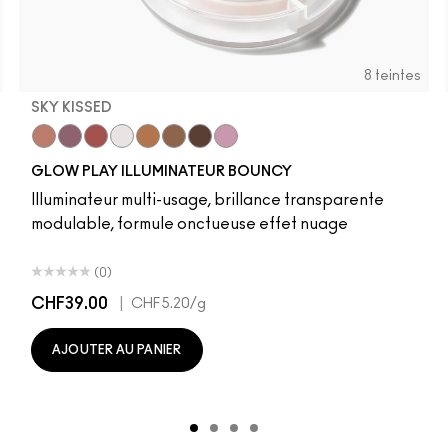
8 teintes
SKY KISSED
r
Sky Kissed
Sunset Drizzle
Cloud Candy
Wind Chill
Cloudburst
Sepia Skies
GlowZone
Stratus
GLOW PLAY ILLUMINATEUR BOUNCY
Illuminateur multi-usage, brillance transparente
modulable, formule onctueuse effet nuage
(0)
CHF39.00
|
CHF5.20
/g
AJOUTER AU PANIER