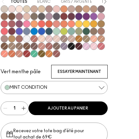
TOUTES
BLANC
GRIS / ARGENTÉ
BEIGE
MARRO
Vex
Shroom
Blanc Type
Nylon
Omega
Ricepaper
All That Glitters
Grain
Motif!
Naked Lunch
Charcoal Brown
Soba
Soft Brown
Satin Taupe
Espresso
Swiss Chocolate
Haux
Cozy Grey
Coquette
Print
Shale
Greystone
Nude Model
Sketch
Power To The Purple
Darkroom
Stars 'N' Rockets
Girlie
In Living Pink
Rose Before Bros
Cranberry
Sushi Flower
Samoa Silk
Coral
Red Brick
Paradisco
Rule
Suspiciously Sweet
Memories of Space
Chrome Yellow
If It Ain't Baroque
Marsh
Ruddy
Shady Santa
Cobalt
Tilt
Triennial Wave
In the Shadows
Stormwatch
Mint Condition
What's The WIFI?
Steamy
Humid
That's Showbiz Baby
Woodwinked
Mulch
Sable
Amber Lights
Antiqued
Gesso
Brown Script
Brulé
Malt
Orb
L.E.S. Artiste
Honey Lust
Natural Wilderness
Tempting
Tete-A-Tint
Sandstone
Wedge
Cork
Texture
Embark
Brun
Royal Rendezvous
Finjan
Club
Scene
Carbon
Starry Night
#Humblebrag
Yogurt
Libra
Shell Peach
Tutu Good
Expensive Pink
Haute Sauce
New Crop
Mo' Money Mo' Problems
Jingle Ball Bronze
Coppering
Vert menthe pâle
ESSAYER MAINTENANT
MINT CONDITION
AJOUTER AU PANIER
Recevez votre tote bag d’été pour
tout achat de 69€