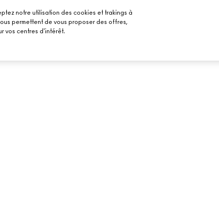
ptez notre utilisation des cookies et trakings à
 nous permettent de vous proposer des offres,
r vos centres d'intérêt.
BESOIN D’AIDE ?
VOTRE BOUTIQU
SUIVRE MA COMMANDE
TROUVER UNE B
MAILS
FAQ
PRENDRE UN RE
MAQUILLAGE
RETOURS ET ÉCHANGES
LIVRAISON
CONTACTER LE FABRICANT
CHAT EN DIRECT