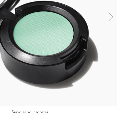
Survoler pour zoomer