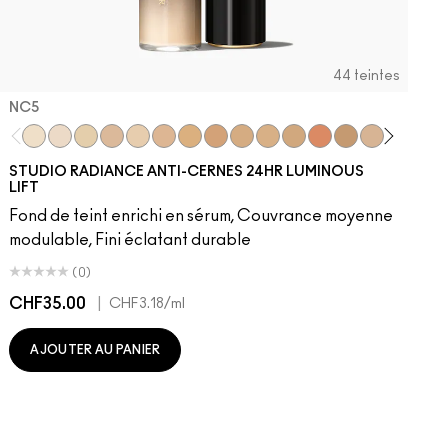
44 teintes
NC5​
NC5​
NW5​
NC11​
NW10​
NC11.5​
NC14.5​
NC15​
NW15​
NC17​
NC17.5​
NC20​
NW18​
NC25​
N18​
NW20​
NC27
N
STUDIO RADIANCE ANTI-CERNES 24HR LUMINOUS
LIFT
Fond de teint enrichi en sérum, Couvrance moyenne
modulable, Fini éclatant durable
(0)
CHF35.00
|
C
CHF3.18
/ml
AJOUTER AU PANIER