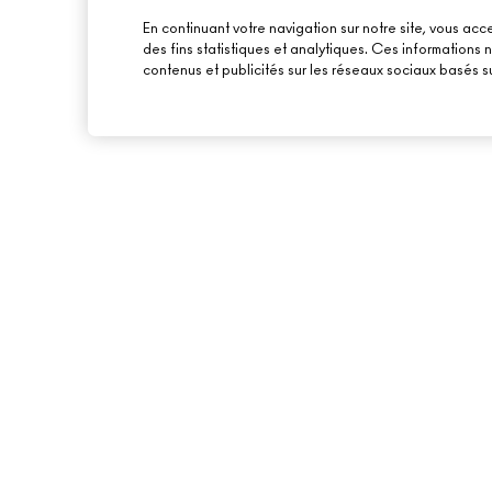
En continuant votre navigation sur notre site, vous acce
des fins statistiques et analytiques. Ces informations
contenus et publicités sur les réseaux sociaux basés su
À PROPOS DE MAC
ACHETER EN LIGNE
NOTRE HISTOIRE
MON COMPTE
NOS MAQUILLEURS
S’ABONNER AUX E-
MAC VIVA GLAM
PROMOTIONS
BEAUTÉ CONSCIENTE
CARTE CADEAU
RECRUTEMENT
TON SOLDE
ADHÉSION MAC PRO
TESTS SUR LES ANIMAUX
BACK TO M·A·C