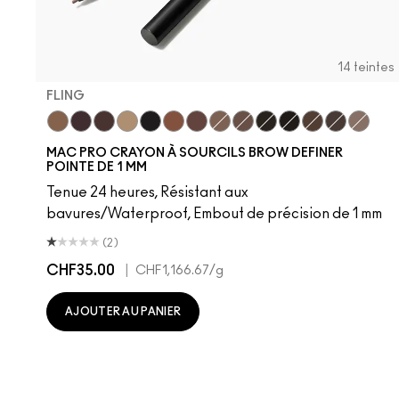
14 teintes
FLING
Fling
Genuine Aubergine
Hickory
Omega
Onyx
Penny
Strut
Brunette
Lingering
Spiked
Stud
Stylized
Taupe
Thunde
MAC PRO CRAYON À SOURCILS BROW DEFINER
POINTE DE 1 MM
Tenue 24 heures, Résistant aux
bavures/Waterproof, Embout de précision de 1 mm
(2)
CHF35.00
|
CHF1,166.67
/g
AJOUTER AU PANIER