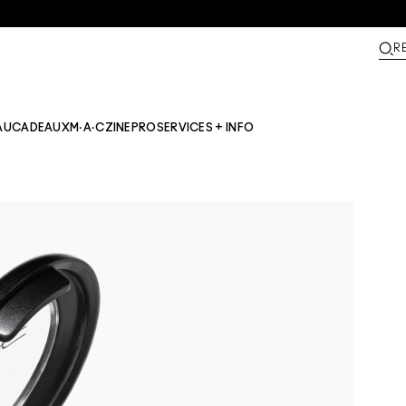
R
AU
CADEAUX
M·A·CZINE​
PRO
SERVICES + INFO