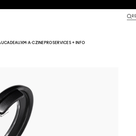
R
AU
CADEAUX
M·A·CZINE​
PRO
SERVICES + INFO