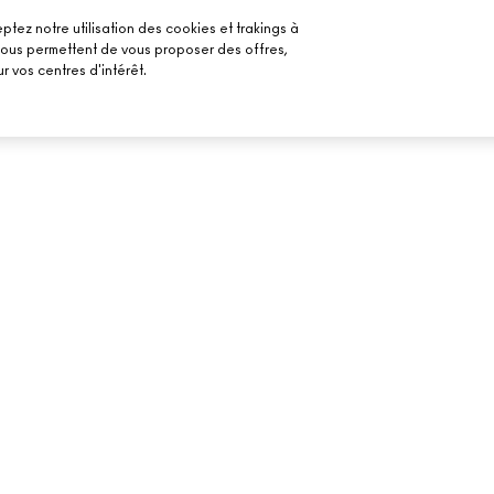
ptez notre utilisation des cookies et trakings à
 nous permettent de vous proposer des offres,
r vos centres d'intérêt.
BESOIN D’AIDE ?
VOTRE BOUTIQU
SUIVRE MA COMMANDE
TROUVER UNE B
MAILS
FAQ
PRENDRE UN RE
MAQUILLAGE
RETOURS ET ÉCHANGES
LIVRAISON
CONTACTER LE FABRICANT
CHAT EN DIRECT