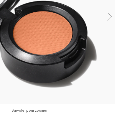
Survoler pour zoomer