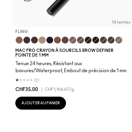
14 teintes
FLING
Fling
Genuine Aubergine
Hickory
Omega
Onyx
Penny
Strut
Brunette
Lingering
Spiked
Stud
Stylized
Taupe
Thunde
MAC PRO CRAYON À SOURCILS BROW DEFINER
POINTE DE 1 MM
Tenue 24 heures, Résistant aux
bavures/Waterproof, Embout de précision de 1 mm
(2)
CHF35.00
|
CHF1,166.67
/g
AJOUTER AU PANIER