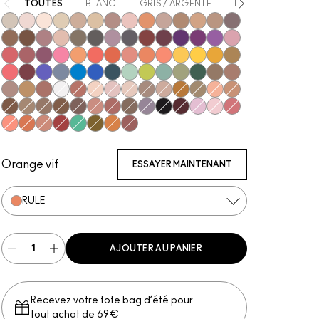
TOUTES
BLANC
GRIS / ARGENTÉ
BEIGE
MARRO
Vex
Shroom
Blanc Type
Nylon
Omega
Ricepaper
All That Glitters
Grain
Motif!
Naked Lunch
Charcoal Brown
Soba
Soft Brown
Satin Taupe
Espresso
Swiss Chocolate
Haux
Cozy Grey
Coquette
Print
Shale
Greystone
Nude Model
Sketch
Power To The Purple
Darkroom
Stars 'N' Rockets
Girlie
In Living Pink
Rose Before Bros
Cranberry
Sushi Flower
Samoa Silk
Coral
Red Brick
Paradisco
Rule
Suspiciously Sweet
Memories of Space
Chrome Yellow
If It Ain't Baroque
Marsh
Ruddy
Shady Santa
Cobalt
Tilt
Triennial Wave
In the Shadows
Stormwatch
Mint Condition
What's The WIFI?
Steamy
Humid
That's Showbiz Baby
Woodwinked
Mulch
Sable
Amber Lights
Antiqued
Gesso
Brown Script
Brulé
Malt
Orb
L.E.S. Artiste
Honey Lust
Natural Wilderness
Tempting
Tete-A-Tint
Sandstone
Wedge
Cork
Texture
Embark
Brun
Royal Rendezvous
Finjan
Club
Scene
Carbon
Starry Night
#Humblebrag
Yogurt
Libra
Shell Peach
Tutu Good
Expensive Pink
Haute Sauce
New Crop
Mo' Money Mo' Problems
Jingle Ball Bronze
Coppering
Orange vif
ESSAYER MAINTENANT
RULE
AJOUTER AU PANIER
Recevez votre tote bag d’été pour
tout achat de 69€