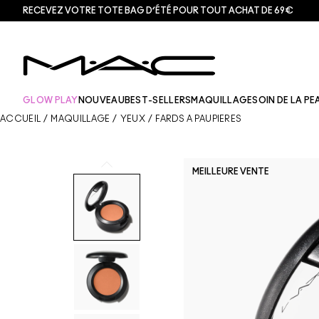
RECEVEZ VOTRE TOTE BAG D’ÉTÉ POUR TOUT ACHAT DE 69€
GLOW PLAY
NOUVEAU
BEST-SELLERS
MAQUILLAGE
SOIN DE LA PE
ACCUEIL
/
MAQUILLAGE
/
YEUX
/
FARDS À PAUPIÈRES
MEILLEURE VENTE