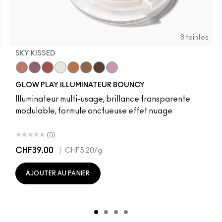
8 teintes
SKY KISSED
r
Sky Kissed
Sunset Drizzle
Cloud Candy
Wind Chill
Cloudburst
Sepia Skies
GlowZone
Stratus
GLOW PLAY ILLUMINATEUR BOUNCY
Illuminateur multi-usage, brillance transparente
modulable, formule onctueuse effet nuage
(0)
CHF39.00
|
CHF5.20
/g
AJOUTER AU PANIER