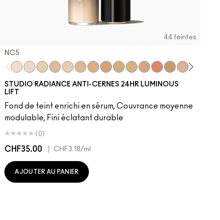
44 teintes
NC5​
NC5​
NW5​
NC11​
NW10​
NC11.5​
NC14.5​
NC15​
NW15​
NC17​
NC17.5​
NC20​
NW18​
NC25​
N18​
NW20​
NC27
N
STUDIO RADIANCE ANTI-CERNES 24HR LUMINOUS
LIFT
Fond de teint enrichi en sérum, Couvrance moyenne
modulable, Fini éclatant durable
(0)
CHF35.00
|
C
CHF3.18
/ml
AJOUTER AU PANIER