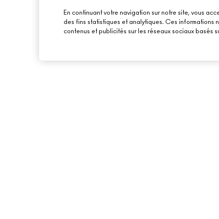
En continuant votre navigation sur notre site, vous acce
des fins statistiques et analytiques. Ces informations
contenus et publicités sur les réseaux sociaux basés su
À PROPOS DE MAC
ACHETER EN LIGNE
NOTRE HISTOIRE
MON COMPTE
NOS MAQUILLEURS
S’ABONNER AUX E-
MAC VIVA GLAM
PROMOTIONS
BEAUTÉ CONSCIENTE
CARTE CADEAU
RECRUTEMENT
TON SOLDE
ADHÉSION MAC PRO
TESTS SUR LES ANIMAUX
BACK TO M·A·C