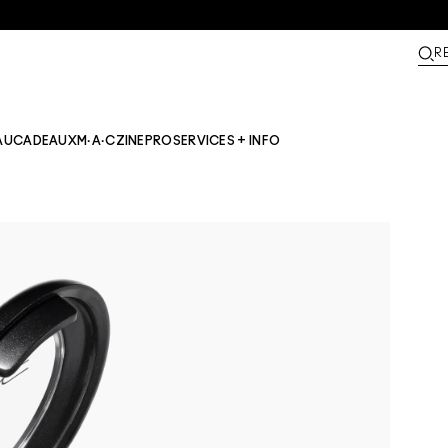
R
AU
CADEAUX
M·A·CZINE​
PRO
SERVICES + INFO