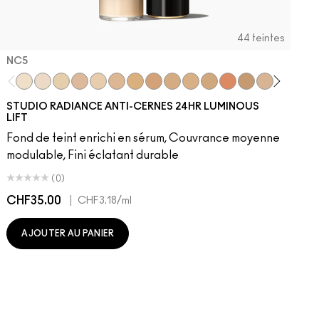
44 teintes
NC5​
NC5​
NW5​
NC11​
NW10​
NC11.5​
NC14.5​
NC15​
NW15​
NC17​
NC17.5​
NC20​
NW18​
NC25​
N18​
NW20​
NC27
N
STUDIO RADIANCE ANTI-CERNES 24HR LUMINOUS
LIFT
Fond de teint enrichi en sérum, Couvrance moyenne
modulable, Fini éclatant durable
(0)
CHF35.00
|
C
CHF3.18
/ml
AJOUTER AU PANIER