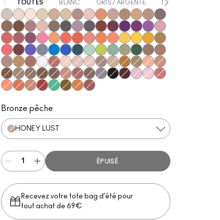
TOUTES
BLANC
GRIS / ARGENTÉ
BEIGE
MARRO
Vex
Shroom
Blanc Type
Nylon
Omega
Ricepaper
All That Glitters
Grain
Motif!
Naked Lunch
Charcoal Brown
Soba
Soft Brown
Satin Taupe
Espresso
Swiss Chocolate
Haux
Cozy Grey
Coquette
Print
Shale
Greystone
Nude Model
Sketch
Power To The Purple
Darkroom
Stars 'N' Rockets
Girlie
In Living Pink
Rose Before Bros
Cranberry
Sushi Flower
Samoa Silk
Coral
Red Brick
Paradisco
Rule
Suspiciously Sweet
Memories of Space
Chrome Yellow
If It Ain't Baroque
Marsh
Ruddy
Shady Santa
Cobalt
Tilt
Triennial Wave
In the Shadows
Stormwatch
Mint Condition
What's The WIFI?
Steamy
Humid
That's Showbiz Baby
Woodwinked
Mulch
Sable
Amber Lights
Antiqued
Gesso
Brown Script
Brulé
Malt
Orb
L.E.S. Artiste
Honey Lust
Natural Wilderness
Tempting
Tete-A-Tint
Sandstone
Wedge
Cork
Texture
Embark
Brun
Royal Rendezvous
Finjan
Club
Scene
Carbon
Starry Night
#Humblebrag
Yogurt
Libra
Shell Peach
Tutu Good
Expensive Pink
Haute Sauce
New Crop
Mo' Money Mo' Problems
Jingle Ball Bronze
Coppering
Bronze pêche
HONEY LUST
ÉPUISÉ
Recevez votre tote bag d’été pour
tout achat de 69€