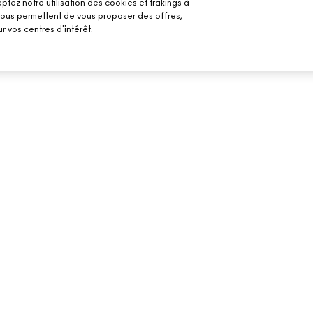
ptez notre utilisation des cookies et trakings à
 nous permettent de vous proposer des offres,
r vos centres d'intérêt.
BESOIN D’AIDE ?
VOTRE BOUTIQU
SUIVRE MA COMMANDE
TROUVER UNE B
MAILS
FAQ
PRENDRE UN RE
MAQUILLAGE
RETOURS ET ÉCHANGES
LIVRAISON
CONTACTER LE FABRICANT
CHAT EN DIRECT