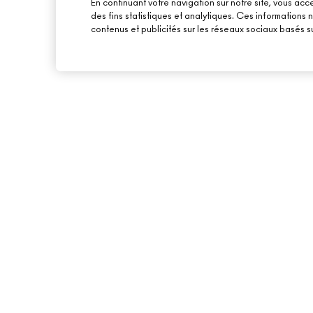
En continuant votre navigation sur notre site, vous acce
des fins statistiques et analytiques. Ces informations
contenus et publicités sur les réseaux sociaux basés su
À PROPOS DE MAC
ACHETER EN LIGNE
NOTRE HISTOIRE
MON COMPTE
NOS MAQUILLEURS
S’ABONNER AUX E-
MAC VIVA GLAM
PROMOTIONS
BEAUTÉ CONSCIENTE
CARTE CADEAU
RECRUTEMENT
TON SOLDE
ADHÉSION MAC PRO
TESTS SUR LES ANIMAUX
BACK TO M·A·C