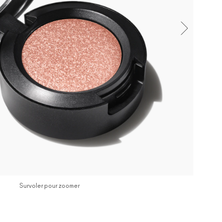
Survoler pour zoomer