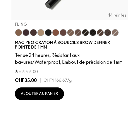
14 teintes
FLING
Fling
Genuine Aubergine
Hickory
Omega
Onyx
Penny
Strut
Brunette
Lingering
Spiked
Stud
Stylized
Taupe
Thunde
MAC PRO CRAYON À SOURCILS BROW DEFINER
POINTE DE 1 MM
Tenue 24 heures, Résistant aux
bavures/Waterproof, Embout de précision de 1 mm
(2)
CHF35.00
|
CHF1,166.67
/g
AJOUTER AU PANIER