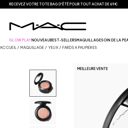
RECEVEZ VOTRE TOTE BAG D’ÉTÉ POUR TOUT ACHAT DE 69€
GLOW PLAY
NOUVEAU
BEST-SELLERS
MAQUILLAGE
SOIN DE LA PE
ACCUEIL
/
MAQUILLAGE
/
YEUX
/
FARDS À PAUPIÈRES
MEILLEURE VENTE