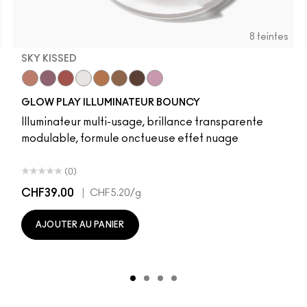
8 teintes
SKY KISSED
r
Sky Kissed
Sunset Drizzle
Cloud Candy
Wind Chill
Cloudburst
Sepia Skies
GlowZone
Stratus
GLOW PLAY ILLUMINATEUR BOUNCY
Illuminateur multi-usage, brillance transparente
modulable, formule onctueuse effet nuage
(0)
CHF39.00
|
CHF5.20
/g
AJOUTER AU PANIER