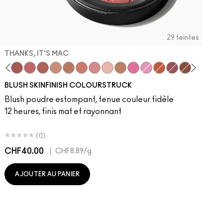
29 teintes
THANKS, IT'S MAC
dy
 Velvet
ba
LaLaLavender
Thanks, It's MAC
Pinch Me
No Filter
Sunbasque
Gingerly
Peachtwist
Desert Rose
Babygirl
Coppertone
Candy Yum Yum
Snob
CB96
Sinner
Raizin The 
Film Noir
Blus
R
BLUSH SKINFINISH COLOURSTRUCK
Blush poudre estompant, tenue couleur fidèle
12 heures, finis mat et rayonnant
(0)
CHF40.00
|
C
CHF8.89
/g
AJOUTER AU PANIER