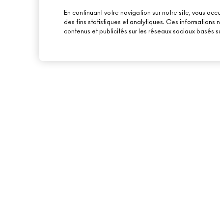
En continuant votre navigation sur notre site, vous acce
des fins statistiques et analytiques. Ces informations
contenus et publicités sur les réseaux sociaux basés su
À PROPOS DE MAC
ACHETER EN LIGNE
NOTRE HISTOIRE
MON COMPTE
NOS MAQUILLEURS
S’ABONNER AUX E-
MAC VIVA GLAM
PROMOTIONS
BEAUTÉ CONSCIENTE
CARTE CADEAU
RECRUTEMENT
TON SOLDE
ADHÉSION MAC PRO
TESTS SUR LES ANIMAUX
BACK TO M·A·C