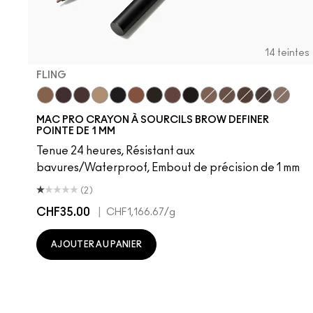
14 teintes
FLING
Fling
Genuine Aubergine
Hickory
Omega
Onyx
Penny
Spiked
Strut
Stud
Brunette
Lingering
Stylized
Taupe
Thunde
MAC PRO CRAYON À SOURCILS BROW DEFINER
POINTE DE 1 MM
Tenue 24 heures, Résistant aux
bavures/Waterproof, Embout de précision de 1 mm
(2)
CHF35.00
|
CHF1,166.67
/g
AJOUTER AU PANIER