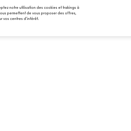
ptez notre utilisation des cookies et trakings à
 nous permettent de vous proposer des offres,
r vos centres d'intérêt.
BESOIN D’AIDE ?
VOTRE BOUTIQU
SUIVRE MA COMMANDE
TROUVER UNE B
MAILS
FAQ
PRENDRE UN RE
MAQUILLAGE
RETOURS ET ÉCHANGES
LIVRAISON
CONTACTER LE FABRICANT
CHAT EN DIRECT