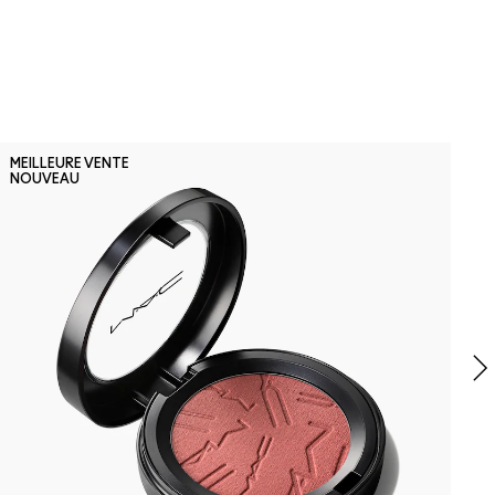
F
MEILLEURE VENTE
NOUVEAU
F
D
F
r