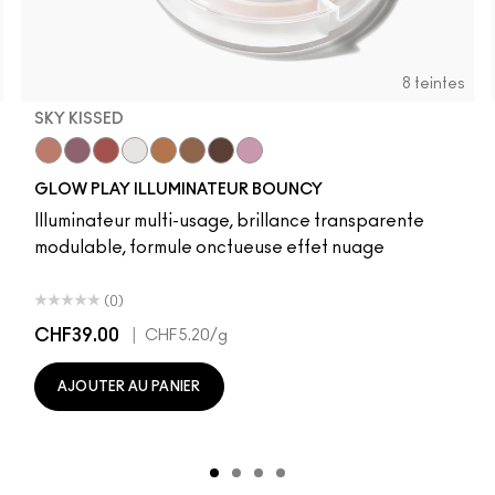
8 teintes
SKY KISSED
r
Sky Kissed
Sunset Drizzle
Cloud Candy
Wind Chill
Cloudburst
Sepia Skies
GlowZone
Stratus
Pony
Cheeky Chili
Loudspeaker
Honeylove
Peachykeen
Velvet Ted
Antique
Mel
GLOW PLAY ILLUMINATEUR BOUNCY
Illuminateur multi-usage, brillance transparente
modulable, formule onctueuse effet nuage
(0)
CHF39.00
|
CHF5.20
/g
AJOUTER AU PANIER