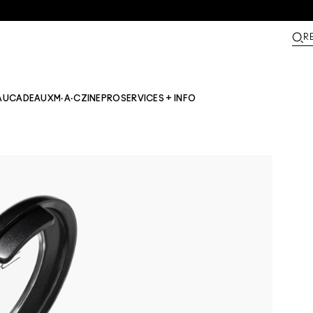
R
AU
CADEAUX
M·A·CZINE​
PRO
SERVICES + INFO