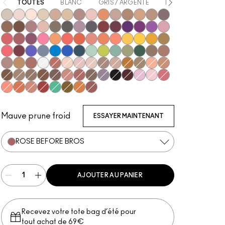
TOUTES
BLANC
GRIS / ARGENTÉ
BEIGE
MARRO
Vex
Shroom
Blanc Type
Nylon
Omega
Ricepaper
All That Glitters
Grain
Motif!
Naked Lunch
Charcoal Brown
Soba
Soft Brown
Satin Taupe
Espresso
Swiss Chocolate
Haux
Cozy Grey
Coquette
Print
Shale
Greystone
Nude Model
Sketch
Power To The Purple
Darkroom
Stars 'N' Rockets
Girlie
In Living Pink
Rose Before Bros
Cranberry
Sushi Flower
Samoa Silk
Coral
Red Brick
Paradisco
Rule
Suspiciously Sweet
Memories of Space
Chrome Yellow
If It Ain't Baroque
Marsh
Ruddy
Shady Santa
Cobalt
Tilt
Triennial Wave
In the Shadows
Stormwatch
Mint Condition
What's The WIFI?
Steamy
Humid
That's Showbiz Baby
Woodwinked
Mulch
Sable
Amber Lights
Antiqued
Gesso
Brown Script
Brulé
Malt
Orb
L.E.S. Artiste
Honey Lust
Natural Wilderness
Tempting
Tete-A-Tint
Sandstone
Wedge
Cork
Texture
Embark
Brun
Royal Rendezvous
Finjan
Club
Scene
Carbon
Starry Night
#Humblebrag
Yogurt
Libra
Shell Peach
Tutu Good
Expensive Pink
Haute Sauce
New Crop
Mo' Money Mo' Problems
Jingle Ball Bronze
Coppering
Mauve prune froid
ESSAYER MAINTENANT
ROSE BEFORE BROS
AJOUTER AU PANIER
Recevez votre tote bag d’été pour
tout achat de 69€