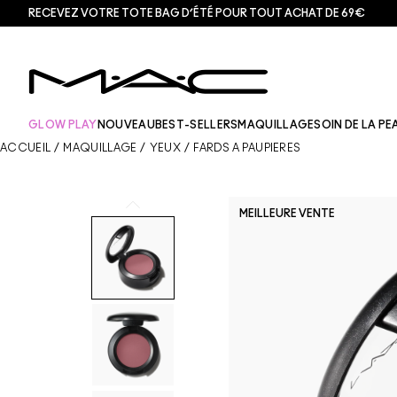
RECEVEZ VOTRE TOTE BAG D’ÉTÉ POUR TOUT ACHAT DE 69€
GLOW PLAY
NOUVEAU
BEST-SELLERS
MAQUILLAGE
SOIN DE LA PE
ACCUEIL
/
MAQUILLAGE
/
YEUX
/
FARDS À PAUPIÈRES
MEILLEURE VENTE