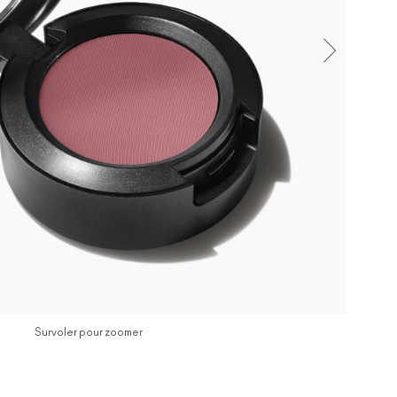
Survoler pour zoomer