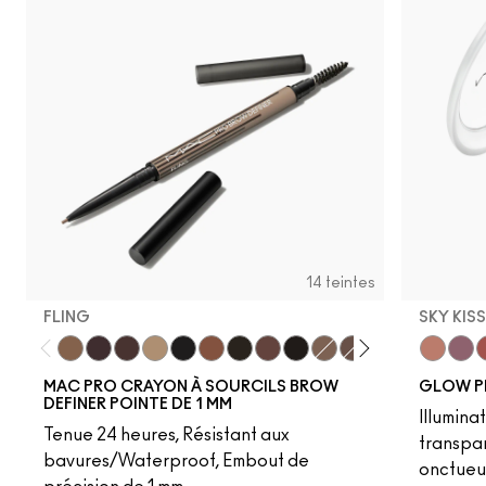
14 teintes
FLING
SKY KIS
Fling
Genuine Aubergine
Hickory
Omega
Onyx
Penny
Spiked
Strut
Stud
Brunette
Lingering
Stylized
Taupe
Sky Kiss
Thunde
Suns
C
MAC PRO CRAYON À SOURCILS BROW
GLOW P
DEFINER POINTE DE 1 MM
Illumina
Tenue 24 heures, Résistant aux
transpa
bavures/Waterproof, Embout de
onctueu