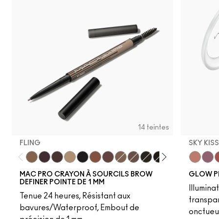
14 teintes
FLING
SKY KIS
Fling
Genuine Aubergine
Hickory
Omega
Onyx
Penny
Strut
Brunette
Lingering
Spiked
Stud
Stylized
Taupe
Sky Kiss
Thunde
Suns
C
MAC PRO CRAYON À SOURCILS BROW
GLOW P
DEFINER POINTE DE 1 MM
Illumina
Tenue 24 heures, Résistant aux
transpa
bavures/Waterproof, Embout de
onctueu