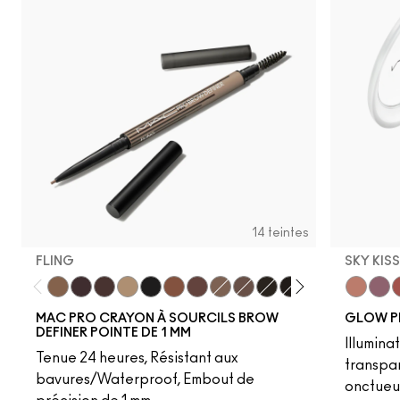
14 teintes
FLING
SKY KIS
Fling
Genuine Aubergine
Hickory
Omega
Onyx
Penny
Strut
Brunette
Lingering
Spiked
Stud
Stylized
Taupe
Sky Kiss
Thunde
Suns
C
MAC PRO CRAYON À SOURCILS BROW
GLOW P
DEFINER POINTE DE 1 MM
Illumina
Tenue 24 heures, Résistant aux
transpa
bavures/Waterproof, Embout de
onctueu