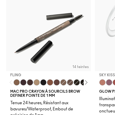
14 teintes
FLING
SKY KIS
Fling
Genuine Aubergine
Hickory
Omega
Onyx
Penny
Strut
Brunette
Lingering
Spiked
Stud
Stylized
Taupe
Sky Kiss
Thunde
Suns
C
MAC PRO CRAYON À SOURCILS BROW
GLOW P
DEFINER POINTE DE 1 MM
Illumina
Tenue 24 heures, Résistant aux
transpa
bavures/Waterproof, Embout de
onctueu