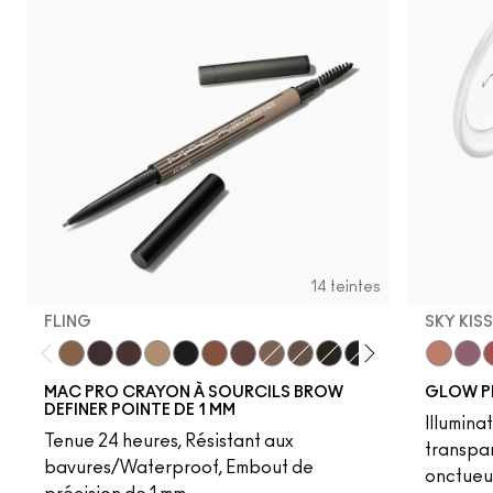
14 teintes
FLING
SKY KIS
Fling
Genuine Aubergine
Hickory
Omega
Onyx
Penny
Strut
Brunette
Lingering
Spiked
Stud
Stylized
Taupe
Sky Kiss
Thunde
Suns
C
MAC PRO CRAYON À SOURCILS BROW
GLOW P
DEFINER POINTE DE 1 MM
Illumina
Tenue 24 heures, Résistant aux
transpa
bavures/Waterproof, Embout de
onctueu