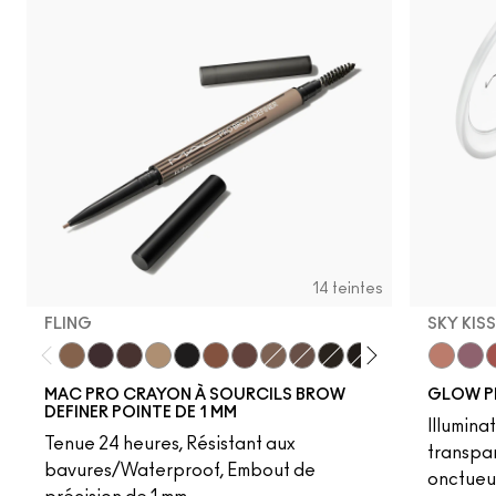
14 teintes
FLING
SKY KIS
Fling
Genuine Aubergine
Hickory
Omega
Onyx
Penny
Strut
Brunette
Lingering
Spiked
Stud
Stylized
Taupe
Sky Kiss
Thunde
Suns
C
MAC PRO CRAYON À SOURCILS BROW
GLOW P
DEFINER POINTE DE 1 MM
Illumina
Tenue 24 heures, Résistant aux
transpa
bavures/Waterproof, Embout de
onctueu