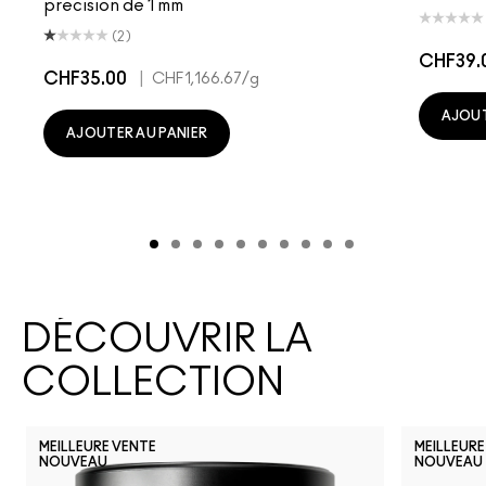
précision de 1 mm
(2)
CHF39.
CHF35.00
|
CHF1,166.67
/g
AJOUT
AJOUTER AU PANIER
DÉCOUVRIR LA
COLLECTION
MEILLEURE VENTE
MEILLEURE
NOUVEAU
NOUVEAU