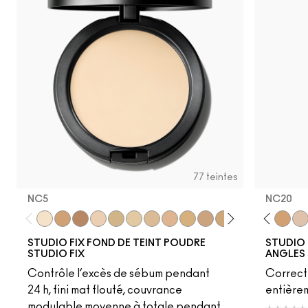
77 teintes
NC5
NC20
C60
NC47
N12
NC5
NC63
NC41.5
NW50
C6
NW58
NW12
NC17.5
C30
NC14.5
NC13
NW30
NC15
NW43
NC16
NC58
NC17
NW15
NC18​
NC37
NC20​
NW45
NC25​
NW40
NC27​
NC25
NC35​
NC20
NC3
N1
STUDIO FIX FOND DE TEINT POUDRE
STUDIO
STUDIO FIX
ANGLES 
Contrôle l’excès de sébum pendant
Correct
24 h, fini mat flouté, couvrance
entièrem
modulable moyenne à totale pendant