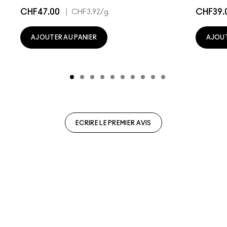
CHF47.00
|
CHF39.
CHF3.92
/g
AJOUTER AU PANIER
AJOUT
ECRIRE LE PREMIER AVIS