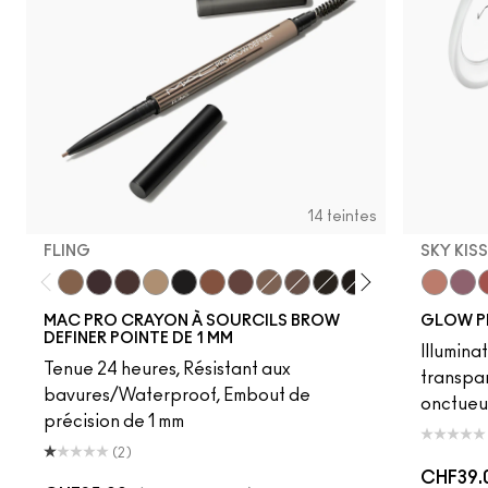
14 teintes
FLING
SKY KIS
Fling
Genuine Aubergine
Hickory
Omega
Onyx
Penny
Strut
Brunette
Lingering
Spiked
Stud
Stylized
Taupe
Sky Kiss
Thunde
Suns
C
MAC PRO CRAYON À SOURCILS BROW
GLOW P
DEFINER POINTE DE 1 MM
Illumina
Tenue 24 heures, Résistant aux
transpa
bavures/Waterproof, Embout de
onctueu
précision de 1 mm
(2)
CHF39.