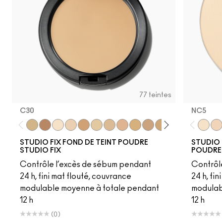
77 teintes
C30
NC5​
C30
C6
NC5
NW12
NC41.5
NC13
NC15
NC16
NC17
NC18​
NC20​
NC25​
NC27​
NC35​
NC5​
NC3
NC1
STUDIO FIX FOND DE TEINT POUDRE
STUDIO 
STUDIO FIX
POUDRE
Contrôle l’excès de sébum pendant
Contrôl
24 h, fini mat flouté, couvrance
24 h, fi
modulable moyenne à totale pendant
modulab
12 h
12 h
(0)