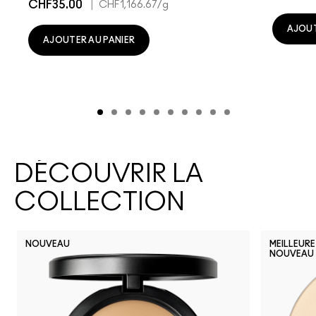
CHF35.00
|
CHF1,166.67
/g
AJOUT
AJOUTER AU PANIER
DÉCOUVRIR LA
COLLECTION
NOUVEAU
MEILLEURE
NOUVEAU