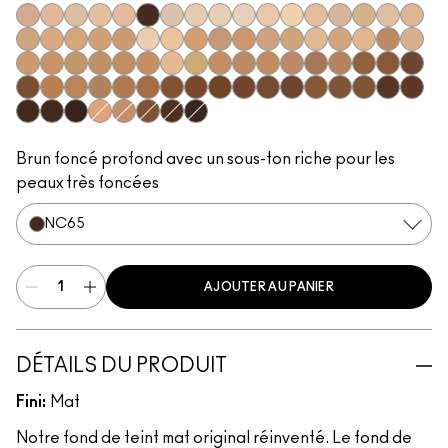
N12
N11
NC5
N10
N18
NW63
NC10
NW5
NW10
NC12
N4
NC13
NW13
N4.5
NC15
N4.75
NC16
NC17
NC18
NW15
NC20
NW18
C4
C40
NC25
NW20
NW22
NC27
NC30
N5
N6
C3.5
NW25
N6.5
NC35
NC37
NC38
NC40
NC41
NC42
C4.5
C45
NC43.5
NC44
NC44.5
NW30
NW33
NW35
NW40
NW43
NW44
NW45
C8
NC45
NC45.5
NC46
NC47
NC50
NW46
NW47
NW48
NW50
NW53
C55
NC55
NC60
NC63
NW55
NC65
NW57
NW60
C5
C5.5
NC58
NW58
NW65
Brun foncé profond avec un sous-ton riche pour les
peaux très foncées
NC65
AJOUTER AU PANIER
DÉTAILS DU PRODUIT
Fini:
Mat
Notre fond de teint mat original réinventé. Le fond de