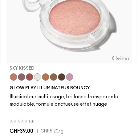
8 teintes
SKY KISSED
r
Sky Kissed
Sunset Drizzle
Cloud Candy
Wind Chill
Cloudburst
Sepia Skies
GlowZone
Stratus
Pony
Cheeky Chili
Loudspeaker
Honeylove
Peachykeen
Velvet Ted
Antique
Mel
GLOW PLAY ILLUMINATEUR BOUNCY
Illuminateur multi-usage, brillance transparente
modulable, formule onctueuse effet nuage
(0)
CHF39.00
|
CHF5.20
/g