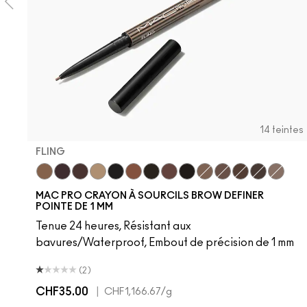
14 teintes
FLING
Fling
Genuine Aubergine
Hickory
Omega
Onyx
Penny
Spiked
Strut
Stud
Brunette
Lingering
Stylized
Taupe
Thunde
MAC PRO CRAYON À SOURCILS BROW DEFINER
POINTE DE 1 MM
Tenue 24 heures, Résistant aux
bavures/Waterproof, Embout de précision de 1 mm
(2)
CHF35.00
|
CHF1,166.67
/g