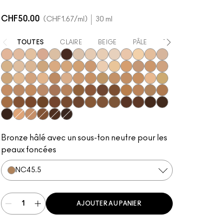
CHF50.00
CHF1.67
/ml
30 ml
TOUTES
CLAIRE
BEIGE
PÂLE
TRÈS FONCÉE
N11
N18
N10
N12
NC5
NW63
NC10
NW5
NW10
NC12
N4
NC13
NW13
N4.5
NC15
N4.75
NC16
NC17
NC18
NW15
NC20
NW18
C4
C40
NC25
NW20
NW22
NC27
NC30
N5
N6
C3.5
NW25
N6.5
NC35
NC37
NC38
NC40
NC41
NC42
C4.5
C45
NC43.5
NC44
NC44.5
NW30
NW33
NW35
NW40
NW43
NW44
NW45
C8
NC45
NC45.5
NC46
NC47
NC50
NW46
NW47
NW48
NW50
NW53
C55
NC55
NC60
NC63
NW55
NC65
NW57
NW60
C5
C5.5
NC58
NW58
NW65
Bronze hâlé avec un sous-ton neutre pour les
peaux foncées
NC45.5
AJOUTER AU PANIER