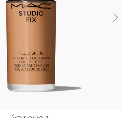
Survoler pour zoomer