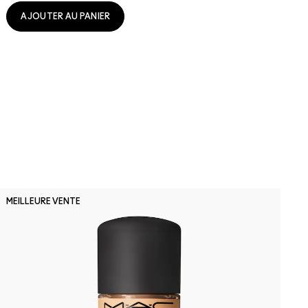
AJOUTER AU PANIER
N
MEILLEURE VENTE
M
N
S
C
f
p