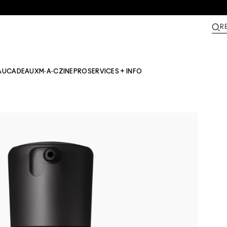
R
AU
CADEAUX
M·A·CZINE​
PRO
SERVICES + INFO