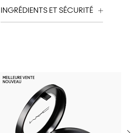
INGRÉDIENTS ET SÉCURITÉ
F
MEILLEURE VENTE
NOUVEAU
F
D
F
r