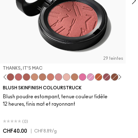
29 teintes
THANKS, IT'S MAC
dy
 Velvet
ba
LaLaLavender
Thanks, It's MAC
Pinch Me
No Filter
Sunbasque
Gingerly
Peachtwist
Desert Rose
Babygirl
Coppertone
Candy Yum Yum
Snob
CB96
Sinner
Raizin The 
Film Noir
Blus
R
BLUSH SKINFINISH COLOURSTRUCK
Blush poudre estompant, tenue couleur fidèle
12 heures, finis mat et rayonnant
(0)
CHF40.00
|
C
CHF8.89
/g