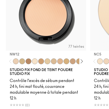
77 teintes
NW12
NC5​
NW12
C30
C6
NC5
NC41.5
NC13
NC15
NC16
NC17
NC18​
NC20​
NC25​
NC27​
NC35​
NC5​
NC3
NC1
STUDIO FIX FOND DE TEINT POUDRE
STUDIO 
STUDIO FIX
POUDRE
Contrôle l’excès de sébum pendant
Contrôl
24 h, fini mat flouté, couvrance
24 h, fi
modulable moyenne à totale pendant
modulab
12 h
12 h
(0)