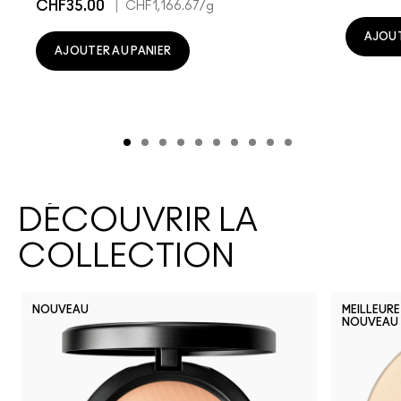
CHF35.00
|
CHF1,166.67
/g
AJOUT
AJOUTER AU PANIER
DÉCOUVRIR LA
COLLECTION
NOUVEAU
MEILLEURE
NOUVEAU
NC30
NC15
NC65
N18
N