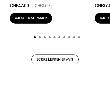
CHF47.00
|
CHF39.
CHF3.92
/g
AJOUTER AU PANIER
AJOUT
ECRIRE LE PREMIER AVIS