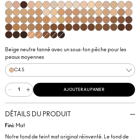
NC5
N12
NW63
N11
N10
N18
NC10
NW5
NW10
NC12
N4
NC13
NW13
N4.5
NC15
N4.75
NC16
NC17
NC18
NW15
NC20
NW18
C4
C40
NC25
NW20
NW22
NC27
NC30
N5
N6
C3.5
NW25
N6.5
NC35
NC37
NC38
NC40
NC41
NC42
C4.5
C45
NC43.5
NC44
NC44.5
NW30
NW33
NW35
NW40
NW43
NW44
NW45
C8
NC45
NC45.5
NC46
NC47
NC50
NW46
NW47
NW48
NW50
NW53
C55
NC55
NC60
NC63
NW55
NC65
NW57
NW60
C5
C5.5
NC58
NW58
NW65
Beige neutre tanné avec un sous-ton pêche pour les
peaux moyennes
C4.5
AJOUTER AU PANIER
DÉTAILS DU PRODUIT
Fini:
Mat
Notre fond de teint mat original réinventé. Le fond de