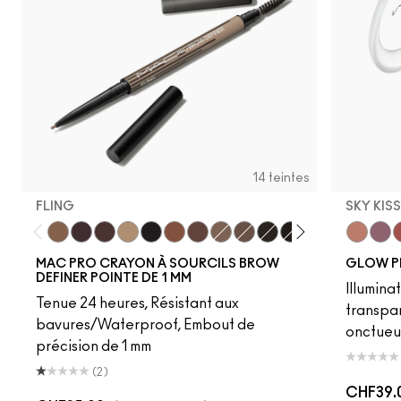
14 teintes
FLING
SKY KIS
Fling
Genuine Aubergine
Hickory
Omega
Onyx
Penny
Strut
Brunette
Lingering
Spiked
Stud
Stylized
Taupe
Sky Kiss
Thunde
Suns
C
MAC PRO CRAYON À SOURCILS BROW
GLOW P
DEFINER POINTE DE 1 MM
Illumina
Tenue 24 heures, Résistant aux
transpa
bavures/Waterproof, Embout de
onctueu
précision de 1 mm
(2)
CHF39.