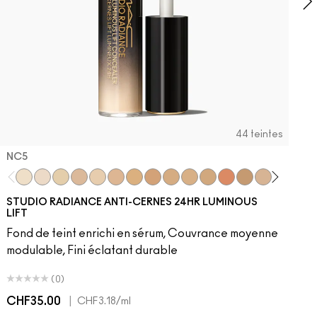
44 teintes
NC5​
NC5​
NW5​
NC11​
NW10​
NC11.5​
NC14.5​
NC15​
NW15​
NC17​
NC17.5​
NC20​
NW18​
NC25​
N18​
NW20​
NC27
N
STUDIO RADIANCE ANTI-CERNES 24HR LUMINOUS
LIFT
Fond de teint enrichi en sérum, Couvrance moyenne
modulable, Fini éclatant durable
(0)
CHF35.00
|
C
CHF3.18
/ml