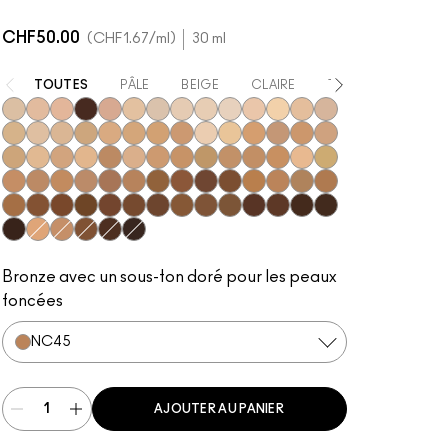
CHF50.00
CHF1.67
/ml
30 ml
TOUTES
PÂLE
BEIGE
CLAIRE
TRÈS FONCÉE
NC5
N18
N11
NW63
N12
N10
NC10
NW5
NW10
NC12
N4
NC13
NW13
N4.5
NC15
N4.75
NC16
NC17
NC18
NW15
NC20
NW18
C4
C40
NC25
NW20
NW22
NC27
NC30
N5
N6
C3.5
NW25
N6.5
NC35
NC37
NC38
NC40
NC41
NC42
C4.5
C45
NC43.5
NC44
NC44.5
NW30
NW33
NW35
NW40
NW43
NW44
NW45
C8
NC45
NC45.5
NC46
NC47
NC50
NW46
NW47
NW48
NW50
NW53
C55
NC55
NC60
NC63
NW55
NC65
NW57
NW60
C5
C5.5
NC58
NW58
NW65
Bronze avec un sous-ton doré pour les peaux
foncées
NC45
AJOUTER AU PANIER