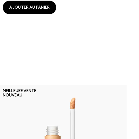
AJOUTER AU PANIER
N
MEILLEURE VENTE
M
NOUVEAU
S
R
F
c
s