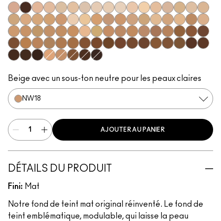
N12
NW63
N11
N18
NC5
N10
NC10
NW5
NW10
NC12
N4
NC13
NW13
N4.5
NC15
N4.75
NC16
NC17
NC18
NW15
NC20
NW18
C4
C40
NC25
NW20
NW22
NC27
NC30
N5
N6
C3.5
NW25
N6.5
NC35
NC37
NC38
NC40
NC41
NC42
C4.5
C45
NC43.5
NC44
NC44.5
NW30
NW33
NW35
NW40
NW43
NW44
NW45
C8
NC45
NC45.5
NC46
NC47
NC50
NW46
NW47
NW48
NW50
NW53
C55
NC55
NC60
NC63
NW55
NC65
NW57
NW60
C5
C5.5
NC58
NW58
NW65
Beige avec un sous-ton neutre pour les peaux claires
NW18
AJOUTER AU PANIER
DÉTAILS DU PRODUIT
Fini:
Mat
Notre fond de teint mat original réinventé. Le fond de
teint emblématique, modulable, qui laisse la peau