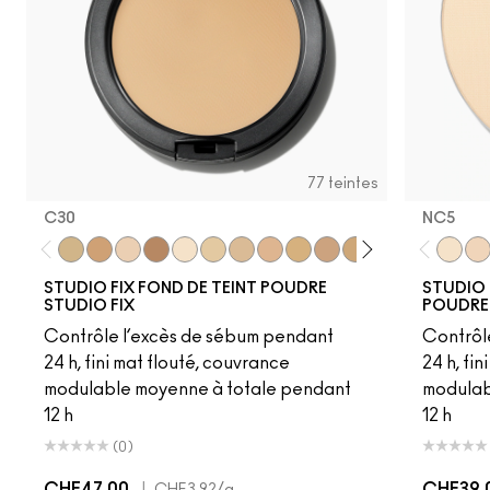
77 teintes
C30
NC5​
C30
NC41.5
NW12
C6
NC5
NC13
NC15
NC16
NC17
NC18​
NC20​
NC25​
NC27​
NC35​
NC5​
NC3
NC1
STUDIO FIX FOND DE TEINT POUDRE
STUDIO 
STUDIO FIX
POUDRE
Contrôle l’excès de sébum pendant
Contrôl
24 h, fini mat flouté, couvrance
24 h, fi
modulable moyenne à totale pendant
modulab
12 h
12 h
(0)