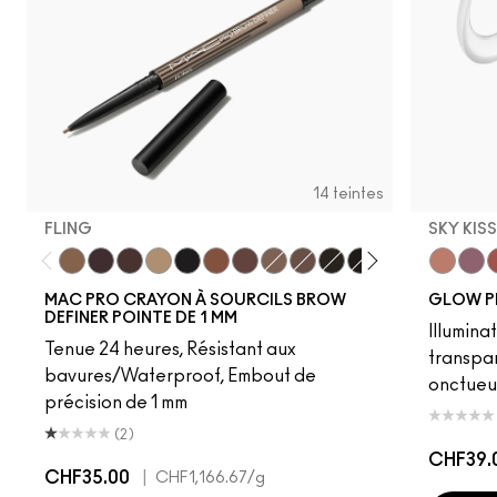
14 teintes
FLING
SKY KIS
Fling
Genuine Aubergine
Hickory
Omega
Onyx
Penny
Strut
Brunette
Lingering
Spiked
Stud
Stylized
Taupe
Sky Kiss
Thunde
Suns
C
MAC PRO CRAYON À SOURCILS BROW
GLOW P
DEFINER POINTE DE 1 MM
Illumina
Tenue 24 heures, Résistant aux
transpa
bavures/Waterproof, Embout de
onctueu
précision de 1 mm
(2)
CHF39.
CHF35.00
|
CHF1,166.67
/g