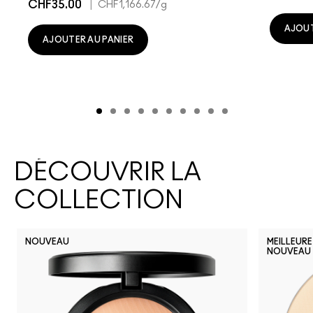
CHF35.00
|
CHF1,166.67
/g
AJOUT
AJOUTER AU PANIER
DÉCOUVRIR LA
COLLECTION
NOUVEAU
MEILLEURE
NOUVEAU
NC30
NC15
NC65
N18
N