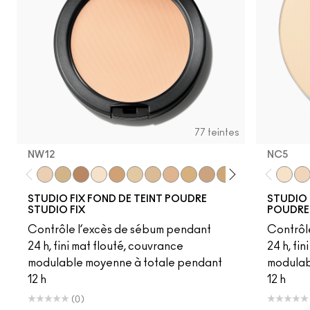
77 teintes
NW12
NC5​
NW12
C30
C6
NC5
NC41.5
NC13
NC15
NC16
NC17
NC18​
NC20​
NC25​
NC27​
NC35​
NC5​
NC3
NC1
STUDIO FIX FOND DE TEINT POUDRE
STUDIO 
STUDIO FIX
POUDRE
Contrôle l’excès de sébum pendant
Contrôl
24 h, fini mat flouté, couvrance
24 h, fi
modulable moyenne à totale pendant
modulab
12 h
12 h
(0)