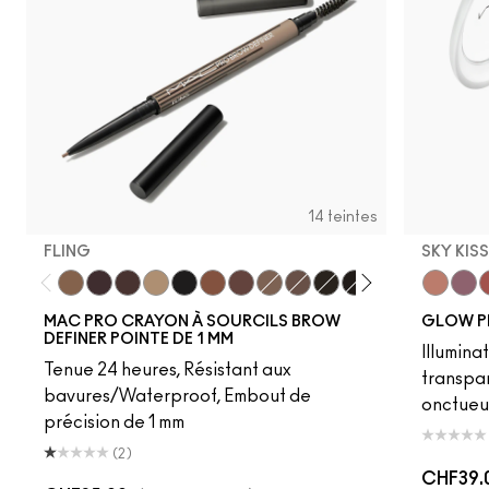
14 teintes
FLING
SKY KIS
Fling
Genuine Aubergine
Hickory
Omega
Onyx
Penny
Strut
Brunette
Lingering
Spiked
Stud
Stylized
Taupe
Sky Kiss
Thunde
Suns
C
MAC PRO CRAYON À SOURCILS BROW
GLOW P
DEFINER POINTE DE 1 MM
Illumina
Tenue 24 heures, Résistant aux
transpa
bavures/Waterproof, Embout de
onctueu
précision de 1 mm
(2)
CHF39.