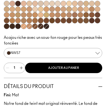
NC5
N12
NW63
N11
N10
N18
NC10
NW5
NW10
NC12
N4
NC13
NW13
N4.5
NC15
N4.75
NC16
NC17
NC18
NW15
NC20
NW18
C4
C40
NC25
NW20
NW22
NC27
NC30
N5
N6
C3.5
NW25
N6.5
NC35
NC37
NC38
NC40
NC41
NC42
C4.5
C45
NC43.5
NC44
NC44.5
NW30
NW33
NW35
NW40
NW43
NW44
NW45
C8
NC45
NC45.5
NC46
NC47
NC50
NW46
NW47
NW48
NW50
NW53
C55
NC55
NC60
NC63
NW55
NC65
NW57
NW60
C5
C5.5
NC58
NW58
NW65
Acajou riche avec un sous-ton rouge pour les peaux très
foncées
NW57
AJOUTER AU PANIER
DÉTAILS DU PRODUIT
Fini:
Mat
Notre fond de teint mat original réinventé. Le fond de