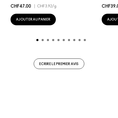
CHF47.00
|
CHF39.
CHF3.92
/g
AJOUTER AU PANIER
AJOUT
ECRIRE LE PREMIER AVIS