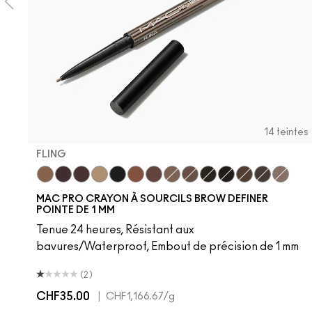
14 teintes
FLING
Fling
Genuine Aubergine
Hickory
Omega
Onyx
Penny
Strut
Brunette
Lingering
Spiked
Stud
Stylized
Taupe
Thunde
MAC PRO CRAYON À SOURCILS BROW DEFINER
POINTE DE 1 MM
Tenue 24 heures, Résistant aux
bavures/Waterproof, Embout de précision de 1 mm
(2)
CHF35.00
|
CHF1,166.67
/g