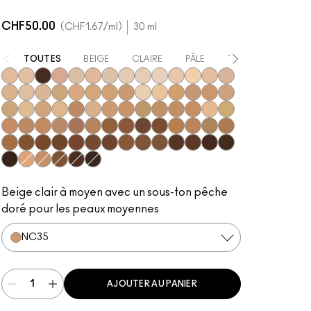
CHF50.00
CHF1.67
/ml
30 ml
TOUTES
BEIGE
CLAIRE
PÂLE
TRÈS FONCÉE
N18
N10
NW63
N12
NC5
N11
NC10
NW5
NW10
NC12
N4
NC13
NW13
N4.5
NC15
N4.75
NC16
NC17
NC18
NW15
NC20
NW18
C4
C40
NC25
NW20
NW22
NC27
NC30
N5
N6
C3.5
NW25
N6.5
NC35
NC37
NC38
NC40
NC41
NC42
C4.5
C45
NC43.5
NC44
NC44.5
NW30
NW33
NW35
NW40
NW43
NW44
NW45
C8
NC45
NC45.5
NC46
NC47
NC50
NW46
NW47
NW48
NW50
NW53
C55
NC55
NC60
NC63
NW55
NC65
NW57
NW60
C5
C5.5
NC58
NW58
NW65
Beige clair à moyen avec un sous-ton pêche
doré pour les peaux moyennes
NC35
AJOUTER AU PANIER