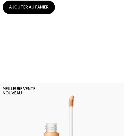
AJOUTER AU PANIER
N
MEILLEURE VENTE
M
NOUVEAU
S
R
F
c
s