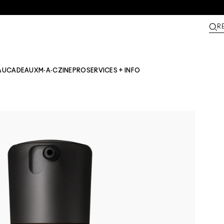
R
AU
CADEAUX
M·A·CZINE​
PRO
SERVICES + INFO