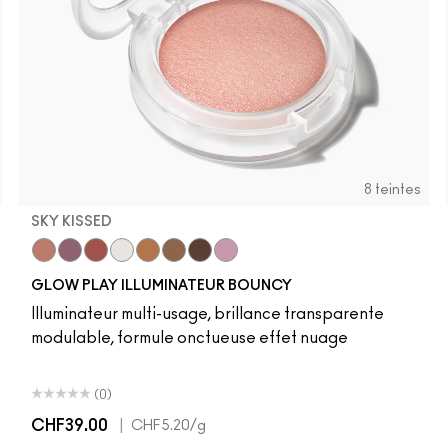
8 teintes
SKY KISSED
r
Sky Kissed
Sunset Drizzle
Cloud Candy
Wind Chill
Cloudburst
Sepia Skies
GlowZone
Stratus
GLOW PLAY ILLUMINATEUR BOUNCY
Illuminateur multi-usage, brillance transparente
modulable, formule onctueuse effet nuage
(0)
CHF39.00
|
CHF5.20
/g