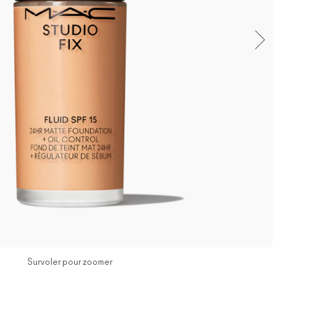
Survoler pour zoomer