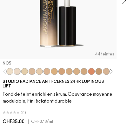
44 teintes
NC5​
NC5​
NW5​
NC11​
NW10​
NC11.5​
NC14.5​
NC15​
NW15​
NC17​
NC17.5​
NC20​
NW18​
NC25​
N18​
NW20​
NC27
N
STUDIO RADIANCE ANTI-CERNES 24HR LUMINOUS
LIFT
Fond de teint enrichi en sérum, Couvrance moyenne
modulable, Fini éclatant durable
(0)
CHF35.00
|
C
CHF3.18
/ml