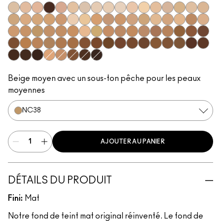
NC5
N18
N11
NW63
N12
N10
NC10
NW5
NW10
NC12
N4
NC13
NW13
N4.5
NC15
N4.75
NC16
NC17
NC18
NW15
NC20
NW18
C4
C40
NC25
NW20
NW22
NC27
NC30
N5
N6
C3.5
NW25
N6.5
NC35
NC37
NC38
NC40
NC41
NC42
C4.5
C45
NC43.5
NC44
NC44.5
NW30
NW33
NW35
NW40
NW43
NW44
NW45
C8
NC45
NC45.5
NC46
NC47
NC50
NW46
NW47
NW48
NW50
NW53
C55
NC55
NC60
NC63
NW55
NC65
NW57
NW60
C5
C5.5
NC58
NW58
NW65
Beige moyen avec un sous-ton pêche pour les peaux
moyennes
NC38
AJOUTER AU PANIER
DÉTAILS DU PRODUIT
Fini:
Mat
Notre fond de teint mat original réinventé. Le fond de