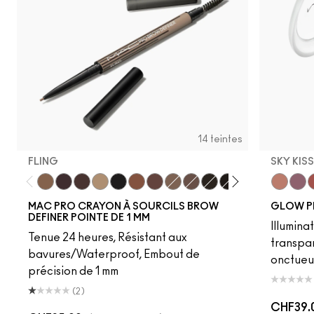
14 teintes
FLING
SKY KIS
Fling
Genuine Aubergine
Hickory
Omega
Onyx
Penny
Strut
Brunette
Lingering
Spiked
Stud
Stylized
Taupe
Sky Kiss
Thunde
Suns
C
MAC PRO CRAYON À SOURCILS BROW
GLOW P
DEFINER POINTE DE 1 MM
Illumina
Tenue 24 heures, Résistant aux
transpa
bavures/Waterproof, Embout de
onctueu
précision de 1 mm
(2)
CHF39.