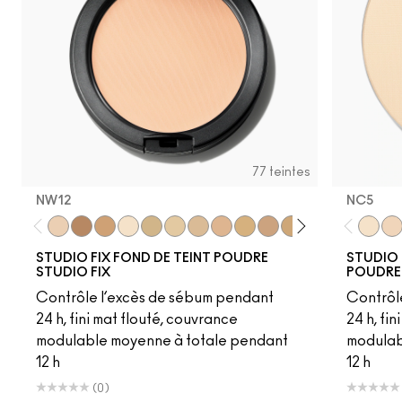
77 teintes
NW12
NC5​
NW12
C6
NC41.5
NC5
C30
NC13
NC15
NC16
NC17
NC18​
NC20​
NC25​
NC27​
NC35​
NC5​
NC3
NC1
STUDIO FIX FOND DE TEINT POUDRE
STUDIO 
STUDIO FIX
POUDRE
Contrôle l’excès de sébum pendant
Contrôl
24 h, fini mat flouté, couvrance
24 h, fi
modulable moyenne à totale pendant
modulab
12 h
12 h
(0)