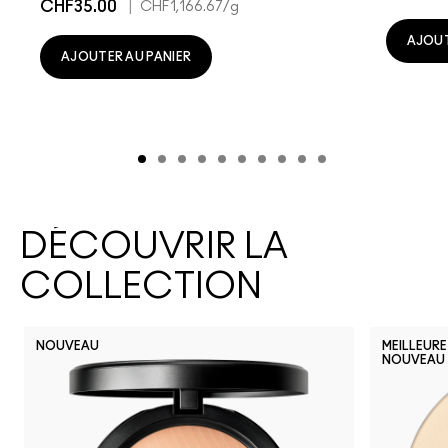
CHF35.00
|
CHF1,166.67
/g
AJOUT
AJOUTER AU PANIER
DÉCOUVRIR LA
COLLECTION
NOUVEAU
MEILLEURE
NOUVEAU