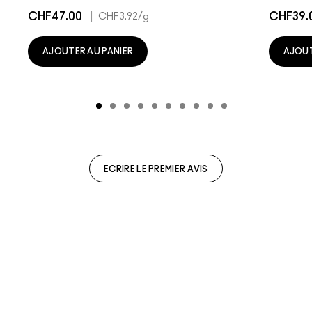
CHF47.00
|
CHF39.
CHF3.92
/g
AJOUTER AU PANIER
AJOUT
ECRIRE LE PREMIER AVIS