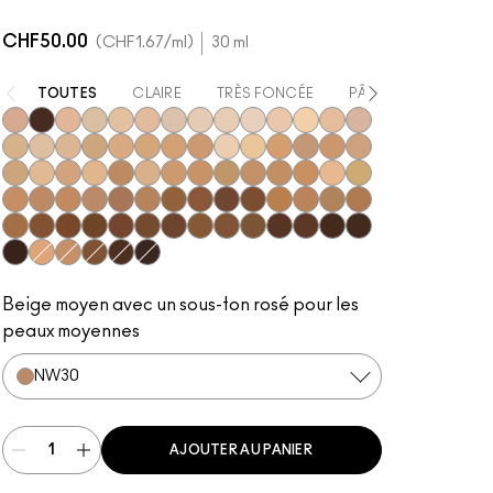
CHF50.00
CHF1.67
/ml
30 ml
TOUTES
CLAIRE
TRÈS FONCÉE
PÂLE
BEIGE
N12
NW63
N11
NC5
N10
N18
NC10
NW5
NW10
NC12
N4
NC13
NW13
N4.5
NC15
N4.75
NC16
NC17
NC18
NW15
NC20
NW18
C4
C40
NC25
NW20
NW22
NC27
NC30
N5
N6
C3.5
NW25
N6.5
NC35
NC37
NC38
NC40
NC41
NC42
C4.5
C45
NC43.5
NC44
NC44.5
NW30
NW33
NW35
NW40
NW43
NW44
NW45
C8
NC45
NC45.5
NC46
NC47
NC50
NW46
NW47
NW48
NW50
NW53
C55
NC55
NC60
NC63
NW55
NC65
NW57
NW60
C5
C5.5
NC58
NW58
NW65
Beige moyen avec un sous-ton rosé pour les
peaux moyennes
NW30
AJOUTER AU PANIER