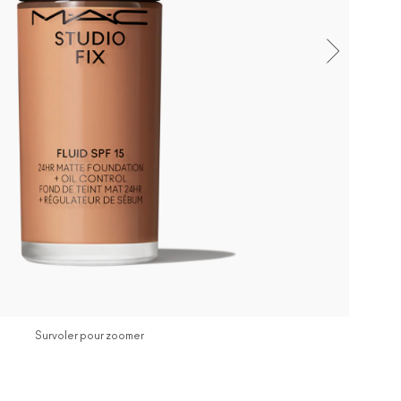
Survoler pour zoomer