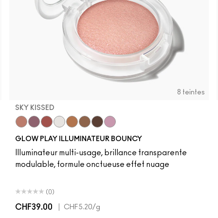
8 teintes
SKY KISSED
r
Sky Kissed
Sunset Drizzle
Cloud Candy
Wind Chill
Cloudburst
Sepia Skies
GlowZone
Stratus
GLOW PLAY ILLUMINATEUR BOUNCY
Illuminateur multi-usage, brillance transparente
modulable, formule onctueuse effet nuage
(0)
CHF39.00
|
CHF5.20
/g