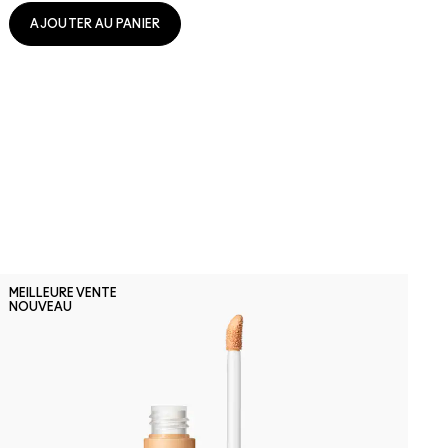
AJOUTER AU PANIER
N
MEILLEURE VENTE
M
NOUVEAU
S
R
F
c
s