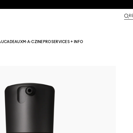
R
AU
CADEAUX
M·A·CZINE​
PRO
SERVICES + INFO