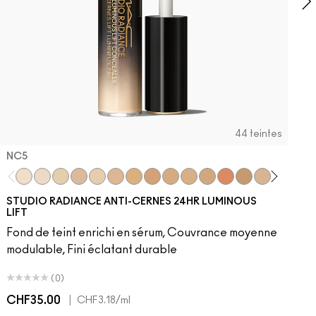
44 teintes
NC5​
NC5​
NW5​
NC11​
NW10​
NC11.5​
NC14.5​
NC15​
NW15​
NC17​
NC17.5​
NC20​
NW18​
NC25​
N18​
NW20​
NC27
N
STUDIO RADIANCE ANTI-CERNES 24HR LUMINOUS
LIFT
Fond de teint enrichi en sérum, Couvrance moyenne
modulable, Fini éclatant durable
(0)
CHF35.00
|
C
CHF3.18
/ml