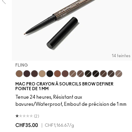
14 teintes
FLING
Fling
Genuine Aubergine
Hickory
Omega
Onyx
Penny
Strut
Brunette
Lingering
Spiked
Stud
Stylized
Taupe
Thunde
MAC PRO CRAYON À SOURCILS BROW DEFINER
POINTE DE 1 MM
Tenue 24 heures, Résistant aux
bavures/Waterproof, Embout de précision de 1 mm
(2)
CHF35.00
|
CHF1,166.67
/g