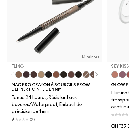
14 teintes
FLING
SKY KIS
Fling
Genuine Aubergine
Hickory
Omega
Onyx
Penny
Spiked
Strut
Stud
Brunette
Lingering
Stylized
Taupe
Sky Kiss
Thunde
Suns
C
MAC PRO CRAYON À SOURCILS BROW
GLOW P
DEFINER POINTE DE 1 MM
Illumina
Tenue 24 heures, Résistant aux
transpa
bavures/Waterproof, Embout de
onctueu
précision de 1 mm
(2)
CHF39.