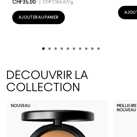
CHF35.00
|
CHF1,166.67
/g
AJOUT
AJOUTER AU PANIER
DÉCOUVRIR LA
COLLECTION
NOUVEAU
MEILLEURE
NOUVEAU