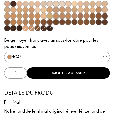
N12
NW63
N11
NC5
N10
N18
NC10
NW5
NW10
NC12
N4
NC13
NW13
N4.5
NC15
N4.75
NC16
NC17
NC18
NW15
NC20
NW18
C4
C40
NC25
NW20
NW22
NC27
NC30
N5
N6
C3.5
NW25
N6.5
NC35
NC37
NC38
NC40
NC41
NC42
C4.5
C45
NC43.5
NC44
NC44.5
NW30
NW33
NW35
NW40
NW43
NW44
NW45
C8
NC45
NC45.5
NC46
NC47
NC50
NW46
NW47
NW48
NW50
NW53
C55
NC55
NC60
NC63
NW55
NC65
NW57
NW60
C5
C5.5
NC58
NW58
NW65
Beige moyen franc avec un sous-ton doré pour les
peaux moyennes
NC42
AJOUTER AU PANIER
DÉTAILS DU PRODUIT
Fini:
Mat
Notre fond de teint mat original réinventé. Le fond de