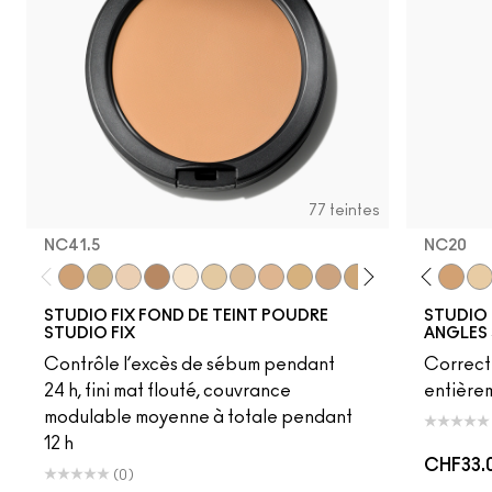
77 teintes
NC41.5
NC20
NC41.5
C30
NW12
C6
NC5
NC13
NW13
NC15
NC14.5
NC16
NW20
NC17
NC30
NC18​
NC27
NC20​
NW18
NC25​
NC63
NC27​
NC47
NC35​
NC20
NC3
NC
STUDIO FIX FOND DE TEINT POUDRE
STUDIO
STUDIO FIX
ANGLES 
Contrôle l’excès de sébum pendant
Correct
24 h, fini mat flouté, couvrance
entièrem
modulable moyenne à totale pendant
12 h
CHF33.
(0)