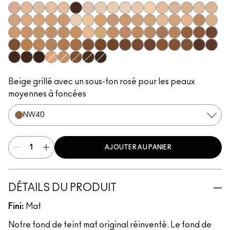
N12
N11
NC5
N10
N18
NW63
NC10
NW5
NW10
NC12
N4
NC13
NW13
N4.5
NC15
N4.75
NC16
NC17
NC18
NW15
NC20
NW18
C4
C40
NC25
NW20
NW22
NC27
NC30
N5
N6
C3.5
NW25
N6.5
NC35
NC37
NC38
NC40
NC41
NC42
C4.5
C45
NC43.5
NC44
NC44.5
NW30
NW33
NW35
NW40
NW43
NW44
NW45
C8
NC45
NC45.5
NC46
NC47
NC50
NW46
NW47
NW48
NW50
NW53
C55
NC55
NC60
NC63
NW55
NC65
NW57
NW60
C5
C5.5
NC58
NW58
NW65
Beige grillé avec un sous-ton rosé pour les peaux
moyennes à foncées
NW40
AJOUTER AU PANIER
DÉTAILS DU PRODUIT
Fini:
Mat
Notre fond de teint mat original réinventé. Le fond de