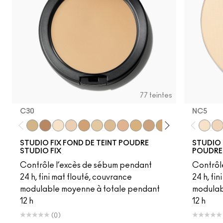
77 teintes
C30
NC5​
C30
C6
NC5
NW12
NC41.5
NC13
NC15
NC16
NC17
NC18​
NC20​
NC25​
NC27​
NC35​
NC5​
NC3
NC1
STUDIO FIX FOND DE TEINT POUDRE
STUDIO 
STUDIO FIX
POUDRE
Contrôle l’excès de sébum pendant
Contrôl
24 h, fini mat flouté, couvrance
24 h, fi
modulable moyenne à totale pendant
modulab
12 h
12 h
(0)