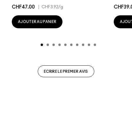
CHF47.00
|
CHF39.
CHF3.92
/g
AJOUTER AU PANIER
AJOUT
ECRIRE LE PREMIER AVIS