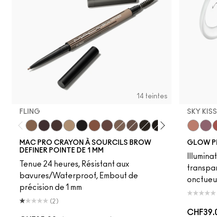
14 teintes
FLING
SKY KIS
Fling
Genuine Aubergine
Hickory
Omega
Onyx
Penny
Strut
Brunette
Lingering
Spiked
Stud
Stylized
Taupe
Sky Kiss
Thunde
Suns
C
MAC PRO CRAYON À SOURCILS BROW
GLOW P
DEFINER POINTE DE 1 MM
Illumina
Tenue 24 heures, Résistant aux
transpa
bavures/Waterproof, Embout de
onctueu
précision de 1 mm
(2)
CHF39.