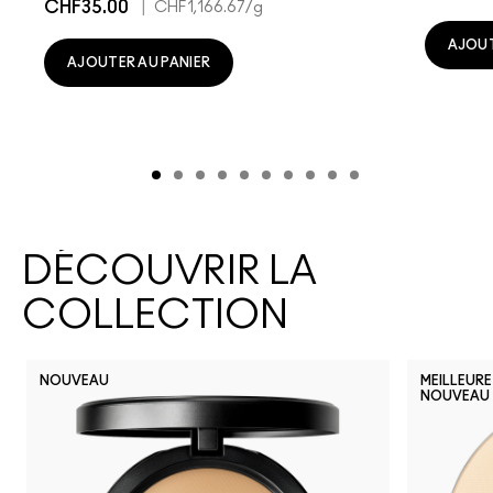
CHF35.00
|
CHF1,166.67
/g
AJOUT
AJOUTER AU PANIER
DÉCOUVRIR LA
COLLECTION
NOUVEAU
MEILLEURE
NOUVEAU