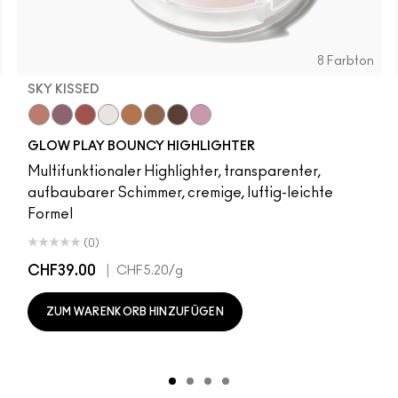
8 Farbton
SKY KISSED
r
Sky Kissed
Sunset Drizzle
Cloud Candy
Wind Chill
Cloudburst
Sepia Skies
GlowZone
Stratus
GLOW PLAY BOUNCY HIGHLIGHTER
Multifunktionaler Highlighter, transparenter,
aufbaubarer Schimmer, cremige, luftig-leichte
Formel
(0)
CHF39.00
|
CHF5.20
/g
ZUM WARENKORB HINZUFÜGEN