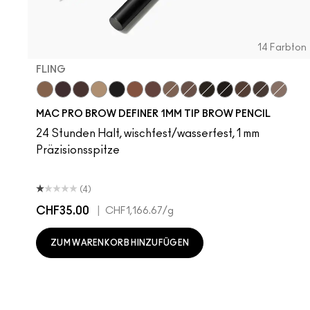
14 Farbton
FLING
Fling
Genuine Aubergine
Hickory
Omega
Onyx
Penny
Strut
Brunette
Lingering
Spiked
Stud
Stylized
Taupe
Thunde
MAC PRO BROW DEFINER 1MM TIP BROW PENCIL
24 Stunden Halt, wischfest/wasserfest, 1 mm
Präzisionsspitze
(4)
CHF35.00
|
CHF1,166.67
/g
ZUM WARENKORB HINZUFÜGEN