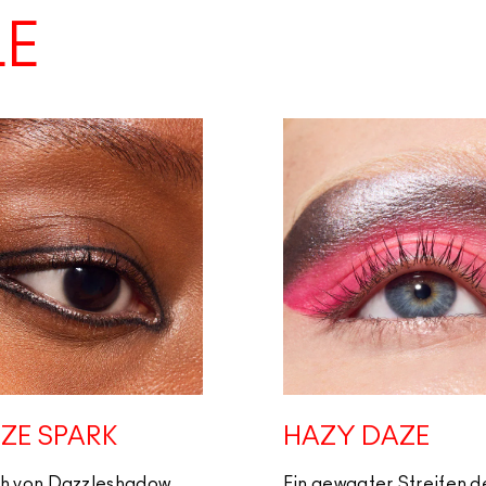
LE
ZE SPARK
HAZY DAZE
ch von Dazzleshadow
Ein gewagter Streifen d