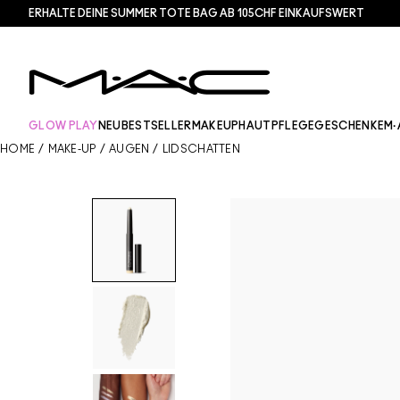
ERHALTE DEINE SUMMER TOTE BAG AB 105CHF EINKAUFSWERT​
GLOW PLAY
NEU
BESTSELLER
MAKEUP
HAUTPFLEGE
GESCHENKE
M·
HOME
/
MAKE-UP
/
AUGEN
/
LIDSCHATTEN