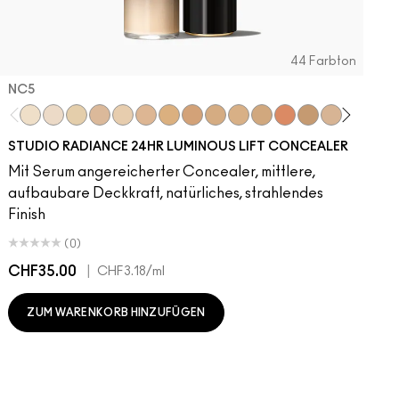
44 Farbton
NC5​
NC5​
NW5​
NC11​
NW10​
NC11.5​
NC14.5​
NC15​
NW15​
NC17​
NC17.5​
NC20​
NW18​
NC25​
N18​
NW20​
NC27
N
STUDIO RADIANCE 24HR LUMINOUS LIFT CONCEALER
Mit Serum angereicherter Concealer, mittlere,
aufbaubare Deckkraft, natürliches, strahlendes
Finish
(0)
CHF35.00
|
C
CHF3.18
/ml
ZUM WARENKORB HINZUFÜGEN