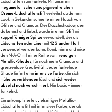
Lidschatten zum Funkeln. Mit unserem
megametallischen und pigmentreichen
Creme-Lidschattenstift
verleihst du deinem
Look in Sekundenschnelle einen Hauch von
Glitzer und Glamour. Der Dazzleshadow, den
du kennst und liebst, wurde in einen
Stift mit
kuppelförmiger Spitze
verwandelt, der als
Lidschatten oder Liner
mit
12 Stunden Halt
verwendet werden kann. Kombiniere und mixe
den M·A·C mit einer Reihe von
trendigen
Metallic-Shades
, für noch mehr Glamour und
grenzenlose Kreativität. Jeder funkelnde
Shade liefert eine
intensive Farbe
, die sich
mühelos verblenden
lässt und
sich weder
absetzt noch verschmiert
. Nie basic – immer
funkelnd.
Ein unkomplizierter, vielseitiger Metallic-
Lidschattenstift mit intensiver Farbe, der als