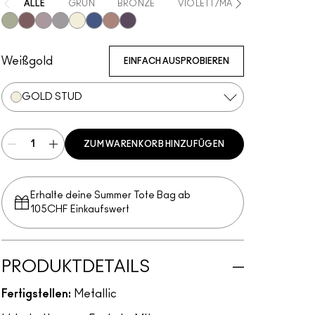
ALLE
GRÜN
BRONZE
VIOLETT/MAUVE
GRAU/SI
Filthy Martini
Taupe It Off
Haku Haze
Demure Diamonds
Gold Stud
Bedazzled Denim
Subliminal Spark
Black Ice
Weißgold
EINFACH AUSPROBIEREN
GOLD STUD
ZUM WARENKORB HINZUFÜGEN
Erhalte deine Summer Tote Bag ab
105CHF Einkaufswert​
PRODUKTDETAILS
Fertigstellen:
Metallic