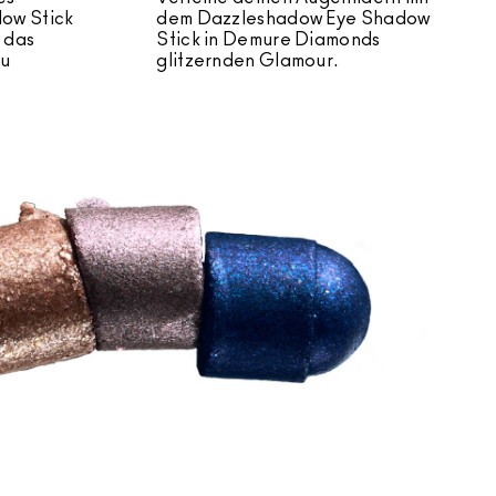
ow Stick
dem Dazzleshadow Eye Shadow
, das
Stick in Demure Diamonds
zu
glitzernden Glamour.