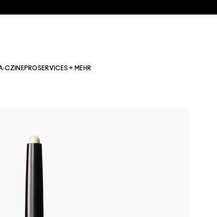
A·CZINE
PRO
SERVICES + MEHR