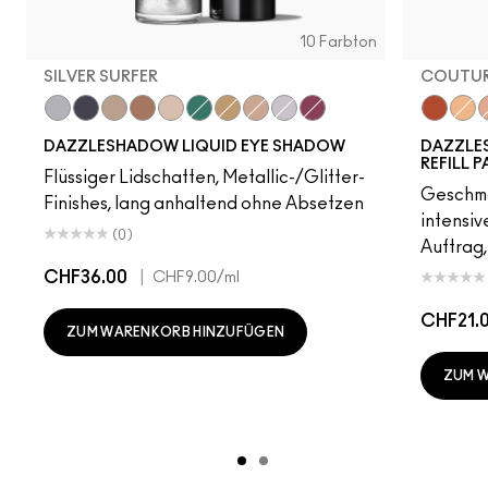
10 Farbton
SILVER SURFER
COUTUR
Silver Surfer
Tourmaline Dream
Champagne Trail
Beaming Brighter
Not Scared To Sparkle
Telepathic Teal
Flash or Dash
Everything Is Sunshine
Crumbled Diamonds
Fuschia Future
Coutur
Kiss 
Y
DAZZLESHADOW LIQUID EYE SHADOW
DAZZLE
REFILL P
Flüssiger Lidschatten, Metallic-/Glitter-
Geschmol
Finishes, lang anhaltend ohne Absetzen
intensi
(0)
Auftrag,
CHF36.00
|
CHF9.00
/ml
CHF21.
ZUM WARENKORB HINZUFÜGEN
ZUM 