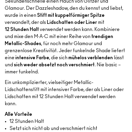
Sekundenschnelle einen Hauch von Glitzer und
Glamour. Der Dazzleshadow, den du kennst und liebst,
wurde in einen
Stift mit kuppelförmiger Spitze
verwandelt, der als
Lidschatten oder Liner
mit
12 Stunden Halt
verwendet werden kann. Kombiniere
und mixe den M·A·C mit einer Reihe von
trendigen
Metallic-Shades
, für noch mehr Glamour und
grenzenlose Kreativität. Jeder funkelnde Shade liefert
eine
intensive Farbe
, die sich
mühelos verblenden
lässt
und
sich weder absetzt noch verschmiert
. Nie basic –
immer funkelnd.
Ein unkomplizierter, vielseitiger Metallic-
Lidschattenstift mit intensiver Farbe, der als Liner oder
Lidschatten mit 12 Stunden Halt verwendet werden
kann.
Alle Vorteile
12 Stunden Halt
Setzt sich nicht ab und verschmiert nicht