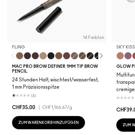
14 Farbton
FLING
SKY KIS
Fling
Genuine Aubergine
Hickory
Omega
Onyx
Penny
Strut
Brunette
Lingering
Spiked
Stud
Stylized
Taupe
Sky Kiss
Thunde
Suns
C
MAC PRO BROW DEFINER 1MM TIP BROW
GLOW P
PENCIL
Multifun
24 Stunden Halt, wischfest/wasserfest,
transpa
1 mm Präzisionsspitze
cremige,
(4)
CHF35.00
|
CHF1,166.67
/g
CHF39.
ZUM WARENKORB HINZUFÜGEN
ZUM 