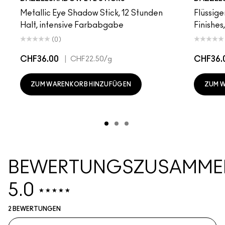
Metallic Eye Shadow Stick, 12 Stunden
Flüssige
Halt, intensive Farbabgabe
Finishes
(0)
CHF36.00
|
CHF36.
CHF22.50
/g
ZUM WARENKORB HINZUFÜGEN
ZUM 
BEWERTUNGSZUSAMME
5.0
2 BEWERTUNGEN