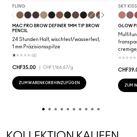
FLING
SKY KIS
Fling
Genuine Aubergine
Hickory
Omega
Onyx
Penny
Spiked
Strut
Stud
Brunette
Lingering
Stylized
Taupe
Sky Kiss
Thunde
Suns
C
MAC PRO BROW DEFINER 1MM TIP BROW
GLOW P
PENCIL
Multifun
24 Stunden Halt, wischfest/wasserfest,
transpa
1 mm Präzisionsspitze
cremige,
(4)
CHF35.00
|
CHF1,166.67
/g
CHF39.
ZUM WARENKORB HINZUFÜGEN
ZUM 
KOLLEKTION KAUFEN