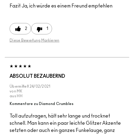
Fazit
Ja, ich würde es einem Freund empfehlen
2
1
Diese Bewertung Markieren
ABSOLUT BEZAUBERND
Übermittelt
24/02/2021
von
MK
aus
HH
Kommentare zu Diamond Crumbles
Toll aufzutragen, hält sehr lange und trocknet
schnell. Man kann ein paar leichte Glitzer Akzente
setzten oder auch ein ganzes Funkelauge, ganz