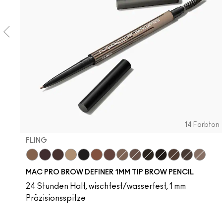
14 Farbton
FLING
Fling
Genuine Aubergine
Hickory
Omega
Onyx
Penny
Strut
Brunette
Lingering
Spiked
Stud
Stylized
Taupe
Thunde
MAC PRO BROW DEFINER 1MM TIP BROW PENCIL
24 Stunden Halt, wischfest/wasserfest, 1 mm
Präzisionsspitze