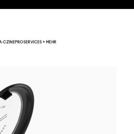
A·CZINE
PRO
SERVICES + MEHR