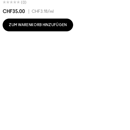
(0)
CHF35.00
|
C
CHF3.18
/ml
ZUM WARENKORB HINZUFÜGEN