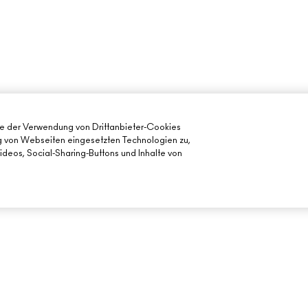
ie der Verwendung von Drittanbieter-Cookies
ng von Webseiten eingesetzten Technologien zu,
deos, Social-Sharing-Buttons und Inhalte von
BENÖTIGST DU HILFE?
DEIN MAC STORE
MEINE BESTELLUNG VERFOLGEN
STORE FINDEN
FÜR DEN
FAQ
MAKE-UP-SERVI