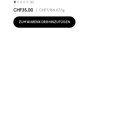
(4)
CHF35.00
|
CHF1,166.67
/g
ZUM WARENKORB HINZUFÜGEN