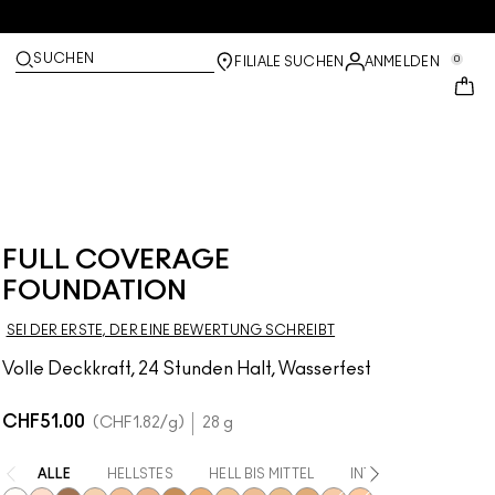
SUCHEN
0
FILIALE SUCHEN
ANMELDEN
FULL COVERAGE
FOUNDATION
SEI DER ERSTE, DER EINE BEWERTUNG SCHREIBT
Volle Deckkraft, 24 Stunden Halt, Wasserfest
CHF51.00
CHF1.82
/g
28 g
ALLE
HELLSTES
HELL BIS MITTEL
INTENSIV
HELL