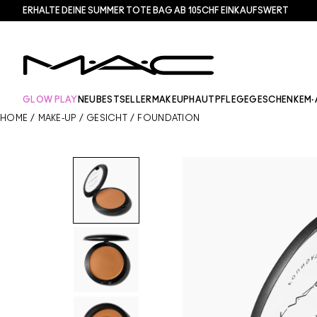
ERHALTE DEINE SUMMER TOTE BAG AB 105CHF EINKAUFSWERT​
GLOW PLAY
NEU
BESTSELLER
MAKEUP
HAUTPFLEGE
GESCHENKE
M·
HOME
/
MAKE-UP
/
GESICHT
/
FOUNDATION