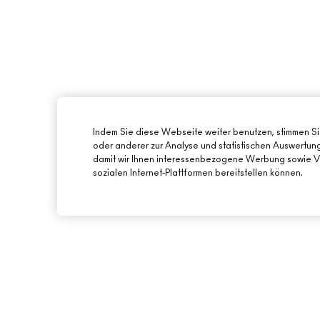
Indem Sie diese Webseite weiter benutzen, stimmen S
oder anderer zur Analyse und statistischen Auswertu
damit wir Ihnen interessenbezogene Werbung sowie Vi
sozialen Internet-Plattformen bereitstellen können.
ÜBER MAC
ONLINE-SHOPPING
UNSERE STORY
MEIN KONTO
UNSERE ARTISTS
REGISTRIERE DICH 
NEWSLETTER