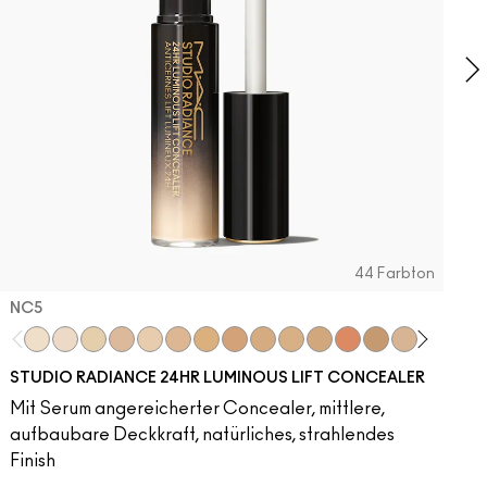
g
44 Farbton
NC5​
NC5​
NW5​
NC11​
NW10​
NC11.5​
NC14.5​
NC15​
NW15​
NC17​
NC17.5​
NC20​
NW18​
NC25​
N18​
NW20​
NC27
N
STUDIO RADIANCE 24HR LUMINOUS LIFT CONCEALER
Mit Serum angereicherter Concealer, mittlere,
aufbaubare Deckkraft, natürliches, strahlendes
Finish