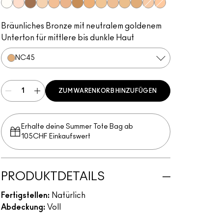
White
W10
NW50
NC15
NW25
NW30
NC55
NW40
NC30
NC35
C40
NC45
NW20
NC20
Bräunliches Bronze mit neutralem goldenem
Unterton für mittlere bis dunkle Haut
NC45
ZUM WARENKORB HINZUFÜGEN
Erhalte deine Summer Tote Bag ab
105CHF Einkaufswert​
PRODUKTDETAILS
Fertigstellen:
Natürlich
Abdeckung:
Voll