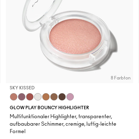
8 Farbton
SKY KISSED
r
Sky Kissed
Sunset Drizzle
Cloud Candy
Wind Chill
Cloudburst
Sepia Skies
GlowZone
Stratus
GLOW PLAY BOUNCY HIGHLIGHTER
Multifunktionaler Highlighter, transparenter,
aufbaubarer Schimmer, cremige, luftig-leichte
Formel