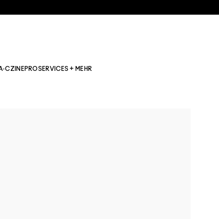
A·CZINE
PRO
SERVICES + MEHR