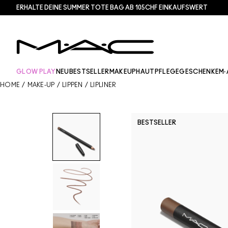
ERHALTE DEINE SUMMER TOTE BAG AB 105CHF EINKAUFSWERT​
GLOW PLAY
NEU
BESTSELLER
MAKEUP
HAUTPFLEGE
GESCHENKE
M·
HOME
/
MAKE-UP
/
LIPPEN
/
LIPLINER
BESTSELLER