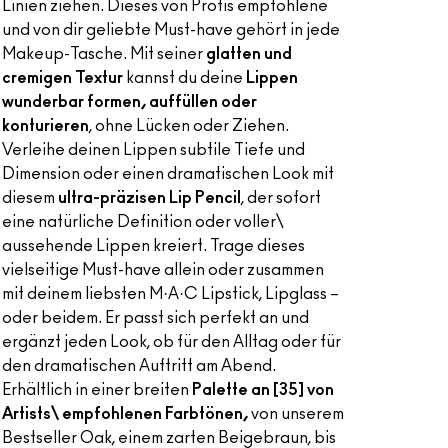
Linien ziehen. Dieses von Profis empfohlene
und von dir geliebte Must-have gehört in jede
Makeup-Tasche. Mit seiner
glatten und
cremigen Textur
kannst du deine
Lippen
wunderbar formen, auffüllen oder
konturieren
, ohne Lücken oder Ziehen.
Verleihe deinen Lippen subtile Tiefe und
Dimension oder einen dramatischen Look mit
diesem
ultra-präzisen Lip Pencil
, der sofort
eine natürliche Definition oder voller\
aussehende Lippen kreiert. Trage dieses
vielseitige Must-have allein oder zusammen
mit deinem liebsten M·A·C Lipstick, Lipglass –
oder beidem. Er passt sich perfekt an und
ergänzt jeden Look, ob für den Alltag oder für
den dramatischen Auftritt am Abend.
Erhältlich in einer breiten
Palette an [35] von
Artists\ empfohlenen Farbtönen,
von unserem
Bestseller Oak, einem zarten Beigebraun, bis