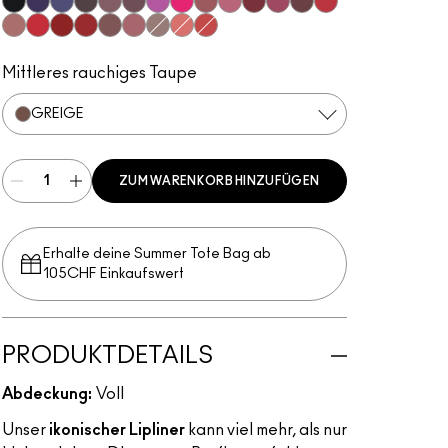
Subculture
Stripdown
Boldly Bare
Spice
Whirl
Dervish
Edge To Edge
Oak
Cork
Cool Spice
Beige-Turner
Greige
Chestnut
Root For Me!
Caviar
Grape Expectations
Cyber World
Nightmoth
Plum
Vino
Magenta
Talking Points
Sweet Talk
Soar
Brick-O-La
Beet
Burgundy
Cherry
Auburn
Ruby Woo
Chili Rimmed
Centre Of Attention
Mahogany
Chicory
Stone
Flamingo
Redd
Mittleres rauchiges Taupe
GREIGE
ZUM WARENKORB HINZUFÜGEN
Erhalte deine Summer Tote Bag ab
105CHF Einkaufswert​
PRODUKTDETAILS
Abdeckung:
Voll
Unser
ikonischer Lipliner
kann viel mehr, als nur