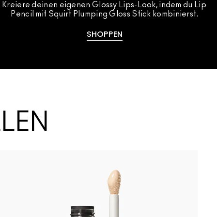
Kreiere deinen eigenen Glossy Lips-Look, indem du Lip 
Pencil mit Squirt Plumping Gloss Stick kombinierst.
SHOPPEN
LLEN
B
N
Spice It Up
$ellout
Work C
Bus
L
T
L