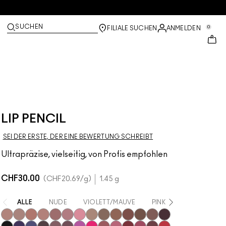
SUCHEN
0
FILIALE SUCHEN
ANMELDEN
LIP PENCIL
SEI DER ERSTE, DER EINE BEWERTUNG SCHREIBT
Ultrapräzise, vielseitig, von Profis empfohlen
CHF30.00
CHF20.69
/g
1.45 g
ALLE
NUDE
VIOLETT/MAUVE
PINK
BRAUN
N