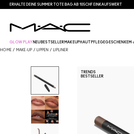
ERHALTE DEINE SUMMER TOTE BAG AB 105CHF EINKAUFSWERT​
GLOW PLAY
NEU
BESTSELLER
MAKEUP
HAUTPFLEGE
GESCHENKE
M·
HOME
/
MAKE-UP
/
LIPPEN
/
LIPLINER
TRENDS
BESTSELLER