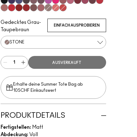
Subculture
Stripdown
Boldly Bare
Spice
Whirl
Dervish
Edge To Edge
Oak
Cork
Cool Spice
Beige-Turner
Greige
Chestnut
Root For Me!
Caviar
Grape Expectations
Cyber World
Nightmoth
Plum
Vino
Magenta
Talking Points
Sweet Talk
Soar
Brick-O-La
Beet
Burgundy
Cherry
Auburn
Ruby Woo
Chili Rimmed
Centre Of Attention
Mahogany
Chicory
Stone
Flamingo
Redd
Gedecktes Grau-
EINFACH AUSPROBIEREN
Taupebraun
STONE
AUSVERKAUFT
Erhalte deine Summer Tote Bag ab
105CHF Einkaufswert​
PRODUKTDETAILS
Fertigstellen:
Matt
Abdeckung:
Voll