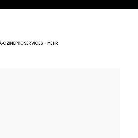
A·CZINE
PRO
SERVICES + MEHR