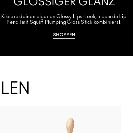
GLOSSIGER GLANZ
Kreiere deinen eigenen Glossy Lips-Look, indem du Lip 
Pencil mit Squirt Plumping Gloss Stick kombinierst.
SHOPPEN
LLEN
B
N
Gummy Bare
Posh Pit
I Deserve 
Housew
Sur
L