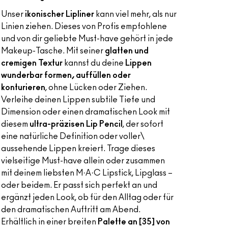
Unser
ikonischer Lipliner
kann viel mehr, als nur
Linien ziehen. Dieses von Profis empfohlene
und von dir geliebte Must-have gehört in jede
Makeup-Tasche. Mit seiner
glatten und
cremigen Textur
kannst du deine
Lippen
wunderbar formen, auffüllen oder
konturieren
, ohne Lücken oder Ziehen.
Verleihe deinen Lippen subtile Tiefe und
Dimension oder einen dramatischen Look mit
diesem
ultra-präzisen Lip Pencil
, der sofort
eine natürliche Definition oder voller\
aussehende Lippen kreiert. Trage dieses
vielseitige Must-have allein oder zusammen
mit deinem liebsten M·A·C Lipstick, Lipglass –
oder beidem. Er passt sich perfekt an und
ergänzt jeden Look, ob für den Alltag oder für
den dramatischen Auftritt am Abend.
Erhältlich in einer breiten
Palette an [35] von