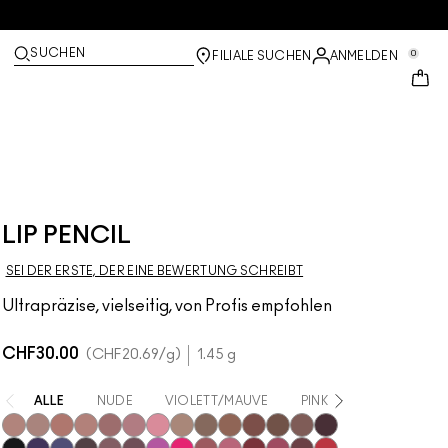
SUCHEN
0
FILIALE SUCHEN
ANMELDEN
LIP PENCIL
SEI DER ERSTE, DER EINE BEWERTUNG SCHREIBT
Ultrapräzise, vielseitig, von Profis empfohlen
CHF30.00
CHF20.69
/g
1.45 g
ALLE
NUDE
VIOLETT/MAUVE
PINK
BRAUN
N