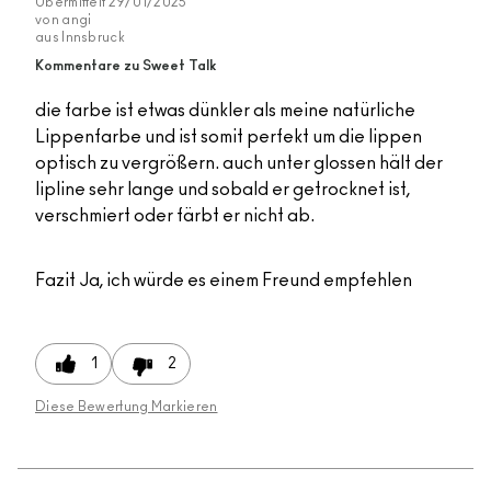
Übermittelt
29/01/2025
von
angi
aus
Innsbruck
Kommentare zu Sweet Talk
die farbe ist etwas dünkler als meine natürliche
Lippenfarbe und ist somit perfekt um die lippen
optisch zu vergrößern. auch unter glossen hält der
lipline sehr lange und sobald er getrocknet ist,
verschmiert oder färbt er nicht ab.
Fazit
Ja, ich würde es einem Freund empfehlen
1
2
Diese Bewertung Markieren