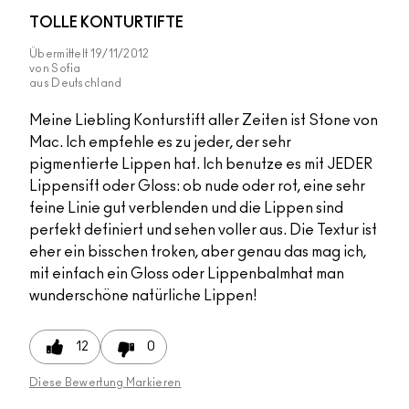
TOLLE KONTURTIFTE
Übermittelt
19/11/2012
von
Sofia
aus
Deutschland
Meine Liebling Konturstift aller Zeiten ist Stone von
Mac. Ich empfehle es zu jeder, der sehr
pigmentierte Lippen hat. Ich benutze es mit JEDER
Lippensift oder Gloss: ob nude oder rot, eine sehr
feine Linie gut verblenden und die Lippen sind
perfekt definiert und sehen voller aus. Die Textur ist
eher ein bisschen troken, aber genau das mag ich,
mit einfach ein Gloss oder Lippenbalmhat man
wunderschöne natürliche Lippen!
12
0
Diese Bewertung Markieren