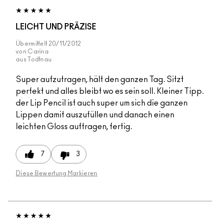
LEICHT UND PRÄZISE
Übermittelt
20/11/2012
von
Carina
aus
Todtnau
Super aufzutragen, hält den ganzen Tag. Sitzt
perfekt und alles bleibt wo es sein soll. Kleiner Tipp.
der Lip Pencil ist auch super um sich die ganzen
Lippen damit auszufüllen und danach einen
leichten Gloss auftragen, fertig.
7
3
Diese Bewertung Markieren