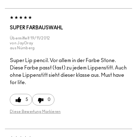
SUPER FARBAUSWAHL
Übermittelt
19/11/2012
von
JayGray
aus
Nürnberg
Super Lip pencil. Vor allem in der Farbe Stone.
Diese Farbe passt (fast) zu jedem Lippenstift. Auch
ohne Lippenstift sieht dieser klasse aus. Must have
for life.
5
0
Diese Bewertung Markieren