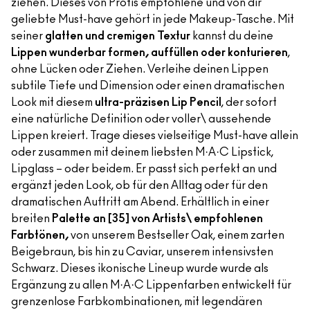
ziehen. Dieses von Profis empfohlene und von dir
geliebte Must-have gehört in jede Makeup-Tasche. Mit
seiner
glatten und cremigen Textur
kannst du deine
Lippen wunderbar formen, auffüllen oder konturieren
,
ohne Lücken oder Ziehen. Verleihe deinen Lippen
subtile Tiefe und Dimension oder einen dramatischen
Look mit diesem
ultra-präzisen Lip Pencil
, der sofort
eine natürliche Definition oder voller\ aussehende
Lippen kreiert. Trage dieses vielseitige Must-have allein
oder zusammen mit deinem liebsten M·A·C Lipstick,
Lipglass – oder beidem. Er passt sich perfekt an und
ergänzt jeden Look, ob für den Alltag oder für den
dramatischen Auftritt am Abend. Erhältlich in einer
breiten
Palette an [35] von Artists\ empfohlenen
Farbtönen,
von unserem Bestseller Oak, einem zarten
Beigebraun, bis hin zu Caviar, unserem intensivsten
Schwarz. Dieses ikonische Lineup wurde wurde als
Ergänzung zu allen M·A·C Lippenfarben entwickelt für
grenzenlose Farbkombinationen, mit legendären