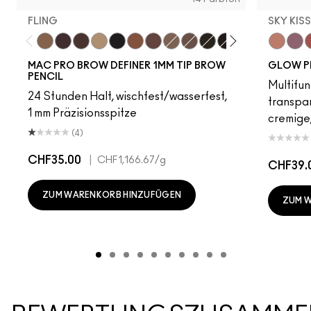
FLING
SKY KIS
Fling
Genuine Aubergine
Hickory
Omega
Onyx
Penny
Strut
Brunette
Lingering
Spiked
Stud
Stylized
Taupe
Sky Kiss
Thunde
Suns
C
MAC PRO BROW DEFINER 1MM TIP BROW
GLOW P
PENCIL
Multifun
24 Stunden Halt, wischfest/wasserfest,
transpa
1 mm Präzisionsspitze
cremige,
(4)
CHF35.00
|
CHF1,166.67
/g
CHF39.
ZUM WARENKORB HINZUFÜGEN
ZUM 