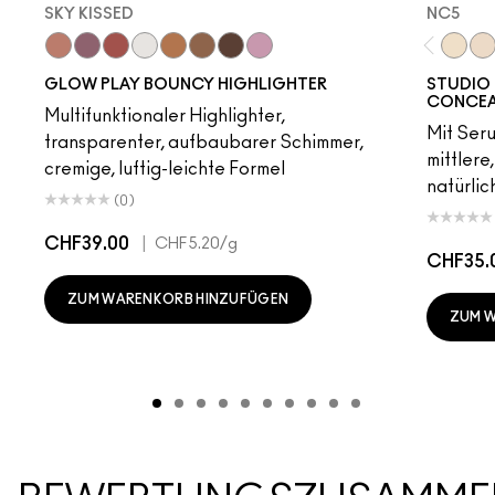
SKY KISSED
NC5​
Sky Kissed
Sunset Drizzle
Cloud Candy
Wind Chill
Cloudburst
Sepia Skies
GlowZone
Stratus
NC5​
NW
GLOW PLAY BOUNCY HIGHLIGHTER
STUDIO 
CONCEA
Multifunktionaler Highlighter,
Mit Ser
transparenter, aufbaubarer Schimmer,
mittlere
cremige, luftig-leichte Formel
natürlic
(0)
CHF39.00
|
CHF5.20
/g
CHF35.
ZUM WARENKORB HINZUFÜGEN
ZUM 