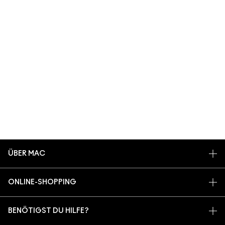
ÜBER MAC
UNSERE STORY
ONLINE-SHOPPING
UNSERE ARTISTS
MEIN KONTO
MAC VIVA GLAM
BENÖTIGST DU HILFE?
REGISTRIERE DICH FÜR DEN NEWSLETTER
NACHHALTIGE SCHÖNHEIT