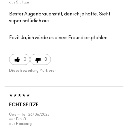
aus
Stuttgart
Bester Augenbrauenstift, den ich je hatte. Sieht
super natürlich aus.
Fazit
Ja, ich würde es einem Freund empfehlen
0
0
Diese Bewertung Markieren
ECHT SPITZE
Übermittelt
26/06/2025
von
FrauB
aus
Hamburg