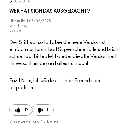
WER HAT SICH DAS AUSGEDACHT?
Übermittelt
08/09/2025
von
Nancy
aus
Berlin
Der Stift war so toll aber die neue Version ist
einfach nur furchtbar! Super schnell alle und bricht
schnell ab. Bitte stellt wieder die alte Version her!
Ihr verschlimmbessert alles nur noch!
Fazit
Nein, ich würde es einem Freund nicht
empfehlen
12
0
Diese Bewertung Markieren