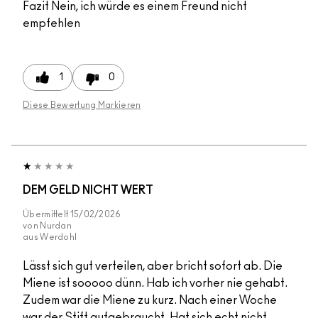
Fazit
Nein, ich würde es einem Freund nicht
empfehlen
1
0
Diese Bewertung Markieren
DEM GELD NICHT WERT
Übermittelt
15/02/2026
von
Nurdan
aus
Werdohl
Lässt sich gut verteilen, aber bricht sofort ab. Die
Miene ist sooooo dünn. Hab ich vorher nie gehabt.
Zudem war die Miene zu kurz. Nach einer Woche
war der Stift aufgebraucht. Hat sich echt nicht