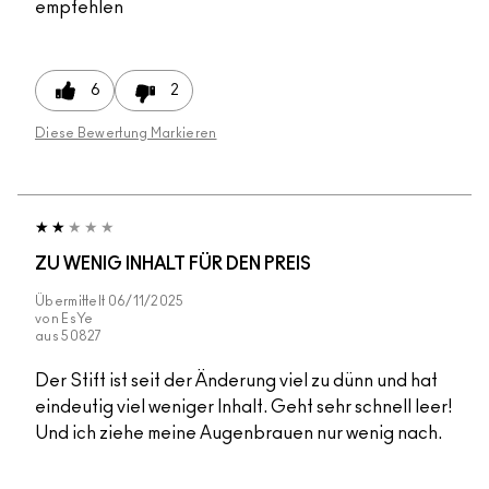
empfehlen
6
2
Diese Bewertung Markieren
ZU WENIG INHALT FÜR DEN PREIS
Übermittelt
06/11/2025
von
EsYe
aus
50827
Der Stift ist seit der Änderung viel zu dünn und hat
eindeutig viel weniger Inhalt. Geht sehr schnell leer!
Und ich ziehe meine Augenbrauen nur wenig nach.