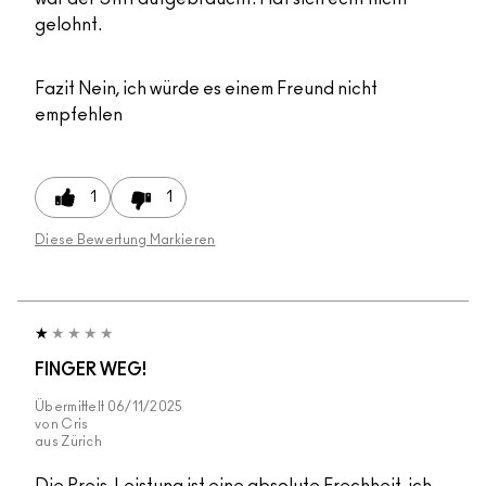
gelohnt.
Fazit
Nein, ich würde es einem Freund nicht
empfehlen
1
1
Diese Bewertung Markieren
FINGER WEG!
Übermittelt
06/11/2025
von
Cris
aus
Zürich
Die Preis-Leistung ist eine absolute Frechheit, ich