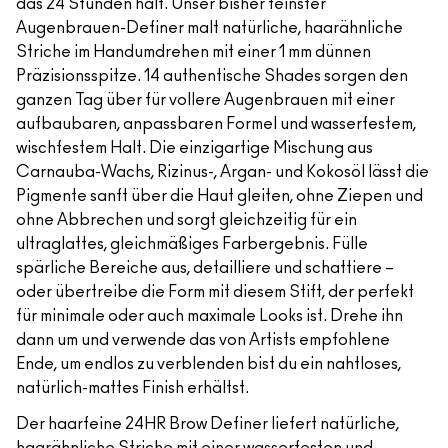
das 24 Stunden hält. Unser bisher feinster
Augenbrauen-Definer malt natürliche, haarähnliche
Striche im Handumdrehen mit einer 1 mm dünnen
Präzisionsspitze. 14 authentische Shades sorgen den
ganzen Tag über für vollere Augenbrauen mit einer
aufbaubaren, anpassbaren Formel und wasserfestem,
wischfestem Halt. Die einzigartige Mischung aus
Carnauba-Wachs, Rizinus-, Argan- und Kokosöl lässt die
Pigmente sanft über die Haut gleiten, ohne Ziepen und
ohne Abbrechen und sorgt gleichzeitig für ein
ultraglattes, gleichmäßiges Farbergebnis. Fülle
spärliche Bereiche aus, detailliere und schattiere –
oder übertreibe die Form mit diesem Stift, der perfekt
für minimale oder auch maximale Looks ist. Drehe ihn
dann um und verwende das von Artists empfohlene
Ende, um endlos zu verblenden bist du ein nahtloses,
natürlich-mattes Finish erhältst.
Der haarfeine 24HR Brow Definer liefert natürliche,