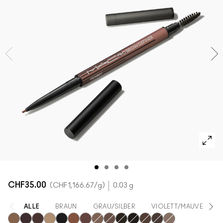
ALLE GESICHTSPRODUKTE SHOPPEN
Mini-M·A·C
ALLE PINSEL KAUFEN
ALLE AUGENPRODUKTE SHOPPEN
CHF35.00
CHF1,166.67
/g
0.03 g
ALLE
BRAUN
GRAU/SILBER
VIOLETT/MAUVE
B