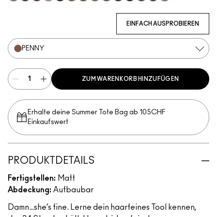
Fling
Genuine Aubergine
Hickory
Omega
Onyx
Penny
Strut
Brunette
Lingering
Spiked
Stud
Stylized
Taupe
Thunder
EINFACH AUSPROBIEREN
PENNY
ZUM WARENKORB HINZUFÜGEN
Erhalte deine Summer Tote Bag ab 105CHF
Einkaufswert​
PRODUKTDETAILS
Fertigstellen:
Matt
Abdeckung:
Aufbaubar
Damn…she’s fine. Lerne dein haarfeines Tool kennen,