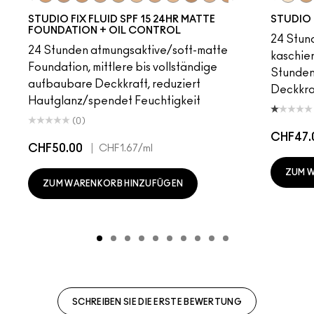
18
C4
C40
NC25
NW20
NW22
NC27
NC30
N5
N6
C3.5
NW25
N6.5
NC35
NC37
NC38
NC40
NC5
NC4
NC
STUDIO FIX FLUID SPF 15 24HR MATTE
STUDIO 
FOUNDATION + OIL CONTROL
24 Stund
24 Stunden atmungsaktive/soft-matte
kaschier
Foundation, mittlere bis vollständige
Stunden 
aufbaubare Deckkraft, reduziert
Deckkra
Hautglanz/spendet Feuchtigkeit
(0)
CHF47.
CHF50.00
|
CHF1.67
/ml
ZUM 
ZUM WARENKORB HINZUFÜGEN
SCHREIBEN SIE DIE ERSTE BEWERTUNG