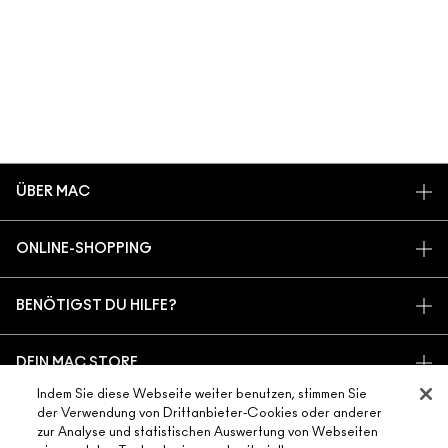
ÜBER MAC
UNSERE STORY
ONLINE-SHOPPING
UNSERE ARTISTS
MEIN KONTO
MAC VIVA GLAM
BENÖTIGST DU HILFE?
REGISTRIERE DICH FÜR DEN NEWSLETTER
NACHHALTIGE SCHÖNHEIT
MEINE BESTELLUNG VERFOLGEN
ANGEBOTE
KARRIERE
DEIN MAC STORE
FAQ
GESCHENKKARTEN
MAC PRO-MITGLIEDSCHAFT
Indem Sie diese Webseite weiter benutzen, stimmen Sie
STORE FINDEN
RÜCKSENDUNG UND UMTAUSCH
SALDO PRÜFEN
TIERVERSUCHE
der Verwendung von Drittanbieter-Cookies oder anderer
DATENSCHUTZ UND GESCHÄFTSBEDINGUNGEN
MAKE-UP-SERVICE BUCHEN
VERSAND
zur Analyse und statistischen Auswertung von Webseiten
BACK TO M·A·C