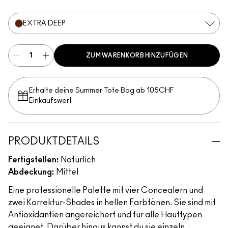
Extra Deep
Deep
Medium Deep
Medium
Light
Deep
EXTRA DEEP
ZUM WARENKORB HINZUFÜGEN
Erhalte deine Summer Tote Bag ab 105CHF
Einkaufswert​
PRODUKTDETAILS
Fertigstellen:
Natürlich
Abdeckung:
Mittel
Eine professionelle Palette mit vier Concealern und
zwei Korrektur-Shades in hellen Farbtönen. Sie sind mit
Antioxidantien angereichert und für alle Hauttypen
geeignet. Darüber hinaus kannst du sie einzeln