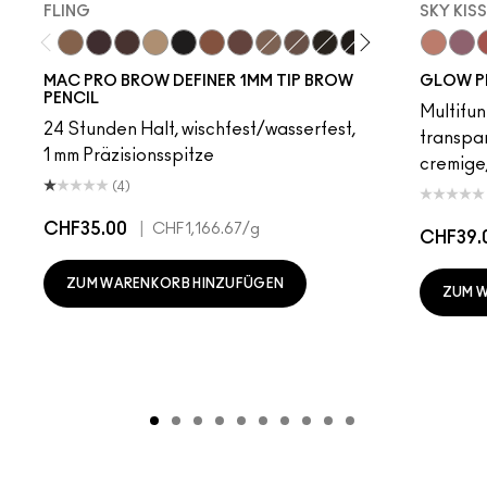
FLING
SKY KIS
Fling
Genuine Aubergine
Hickory
Omega
Onyx
Penny
Strut
Brunette
Lingering
Spiked
Stud
Stylized
Taupe
Sky Kiss
Thunde
Suns
C
MAC PRO BROW DEFINER 1MM TIP BROW
GLOW P
PENCIL
Multifun
24 Stunden Halt, wischfest/wasserfest,
transpa
1 mm Präzisionsspitze
cremige,
(4)
CHF35.00
|
CHF1,166.67
/g
CHF39.
ZUM WARENKORB HINZUFÜGEN
ZUM 