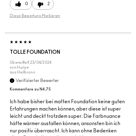
0
2
Diese Bewertung Markieren
TOLLE FOUNDATION
Übermittelt
23/04/2024
von
Huriye
aus
Heilbronn
Verifizierter Bewerter
Kommentare zu N4.75
Ich habe bisher bei matten Foundation keine guten
Erfahrungen machen können, aber diese ist super
leicht und deckt trotzdem super. Die Farbnuance
hätte wärmer ausfallen können, ansonsten bin ich
nur positiv überrascht. Ich kann ohne Bedenken