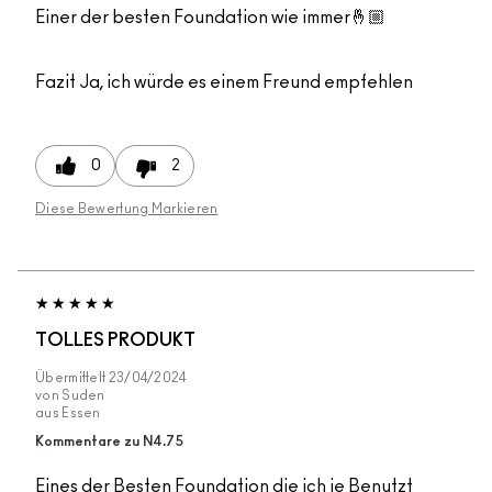
Einer der besten Foundation wie immer🤞🏼
Fazit
Ja, ich würde es einem Freund empfehlen
0
2
Diese Bewertung Markieren
TOLLES PRODUKT
Übermittelt
23/04/2024
von
Suden
aus
Essen
Kommentare zu N4.75
Eines der Besten Foundation die ich je Benutzt