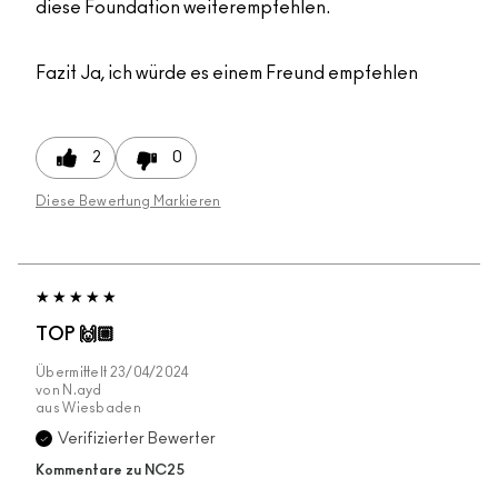
diese Foundation weiterempfehlen.
Fazit
Ja, ich würde es einem Freund empfehlen
2
0
Diese Bewertung Markieren
TOP 🙌🏼
Übermittelt
23/04/2024
von
N.ayd
aus
Wiesbaden
Verifizierter Bewerter
Kommentare zu NC25