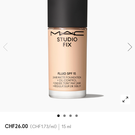
ALLE GESICHTSPRODUKTE SHOPPEN
Mini-M·A·C
ALLE PINSEL KAUFEN
ALLE AUGENPRODUKTE SHOPPEN
CHF26.00
CHF1.73
/ml
15 ml