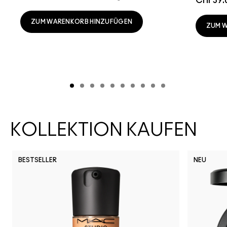
CHF39.
ZUM WARENKORB HINZUFÜGEN
ZUM 
KOLLEKTION KAUFEN
BESTSELLER
NEU