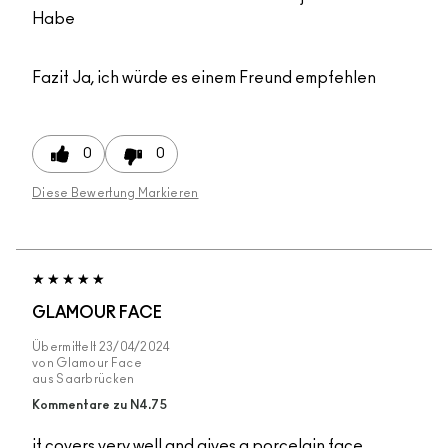
Habe
Fazit
Ja, ich würde es einem Freund empfehlen
0
0
Diese Bewertung Markieren
GLAMOUR FACE
Übermittelt
23/04/2024
von
Glamour Face
aus
Saarbrücken
Kommentare zu N4.75
it covers very well and gives a porcelain face