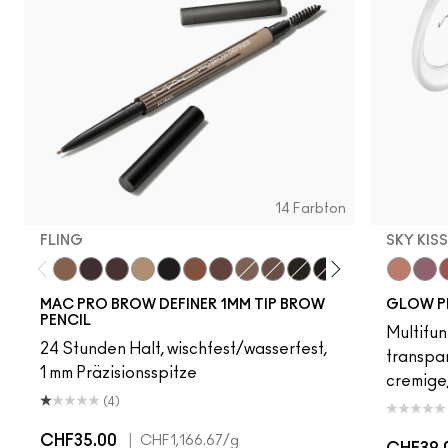
14 Farbton
FLING
SKY KIS
Fling
Genuine Aubergine
Hickory
Omega
Onyx
Penny
Strut
Brunette
Lingering
Spiked
Stud
Stylized
Taupe
Sky Kiss
Thunde
Suns
C
MAC PRO BROW DEFINER 1MM TIP BROW
GLOW P
PENCIL
Multifun
24 Stunden Halt, wischfest/wasserfest,
transpa
1 mm Präzisionsspitze
cremige,
(4)
CHF35.00
|
CHF1,166.67
/g