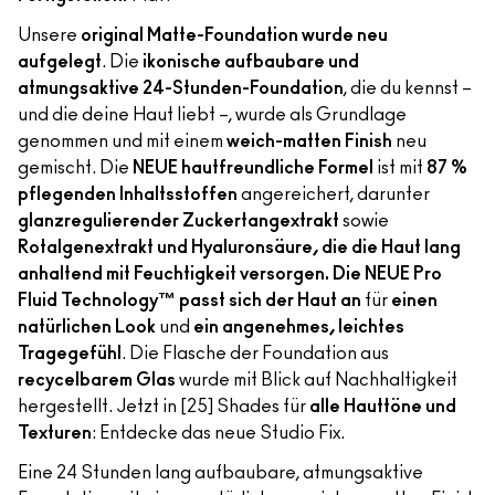
Unsere
original Matte-Foundation wurde neu
aufgelegt
. Die
ikonische aufbaubare und
atmungsaktive 24-Stunden-Foundation
, die du kennst –
und die deine Haut liebt –, wurde als Grundlage
genommen und mit einem
weich-matten Finish
neu
gemischt. Die
NEUE hautfreundliche Formel
ist mit
87 %
pflegenden Inhaltsstoffen
angereichert, darunter
glanzregulierender Zuckertangextrakt
sowie
Rotalgenextrakt und Hyaluronsäure, die die Haut lang
anhaltend mit Feuchtigkeit versorgen. Die NEUE Pro
Fluid Technology™ passt sich der Haut an
für
einen
natürlichen Look
und
ein angenehmes, leichtes
Tragegefühl
. Die Flasche der Foundation aus
recycelbarem Glas
wurde mit Blick auf Nachhaltigkeit
hergestellt. Jetzt in [25] Shades für
alle Hauttöne und
Texturen
: Entdecke das neue Studio Fix.
Eine 24 Stunden lang aufbaubare, atmungsaktive