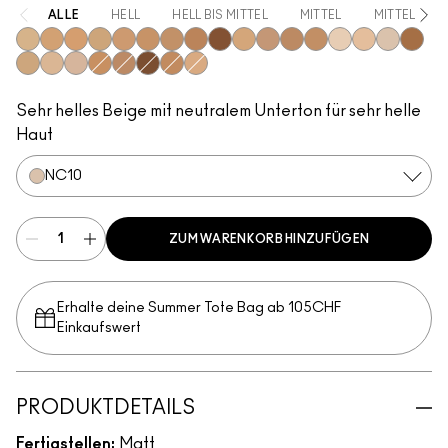
ALLE
HELL
HELL BIS MITTEL
MITTEL
MITTEL BIS
NC15
NC20
NC25
NC30
NC35
NC37
NC40
NC45
NC50
NW15
NW20
NW25
NC41
NW10
NW13
NC10
NC47
NC17
NC16
N4.5
NC42
NC44
NW45
NC44.5
NC18
Sehr helles Beige mit neutralem Unterton für sehr helle
Haut
NC10
ZUM WARENKORB HINZUFÜGEN
Erhalte deine Summer Tote Bag ab 105CHF
Einkaufswert​
PRODUKTDETAILS
Fertigstellen:
Matt