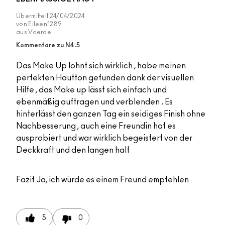
Übermittelt
24/04/2024
von
Eileen1289
aus
Voerde
Kommentare zu N4.5
Das Make Up lohnt sich wirklich , habe meinen
perfekten Hautton gefunden dank der visuellen
Hilfe , das Make up lässt sich einfach und
ebenmäßig auftragen und verblenden . Es
hinterlässt den ganzen Tag ein seidiges Finish ohne
Nachbesserung , auch eine Freundin hat es
ausprobiert und war wirklich begeistert von der
Deckkraft und den langen halt
Fazit
Ja, ich würde es einem Freund empfehlen
5
0