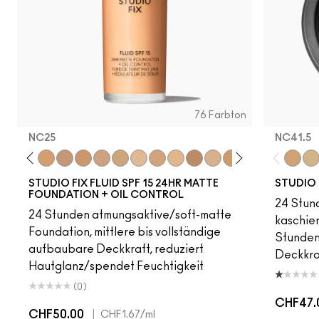
76 Farbton
NC25
NC41.5
18
C4
C40
NC25
NW20
NW22
NC27
NC30
N5
N6
C3.5
NW25
N6.5
NC35
NC37
NC38
NC40
NC41.
NC4
C3
STUDIO FIX FLUID SPF 15 24HR MATTE
STUDIO 
FOUNDATION + OIL CONTROL
24 Stund
24 Stunden atmungsaktive/soft-matte
kaschier
Foundation, mittlere bis vollständige
Stunden 
aufbaubare Deckkraft, reduziert
Deckkra
Hautglanz/spendet Feuchtigkeit
(0)
CHF47.
CHF50.00
|
CHF1.67
/ml