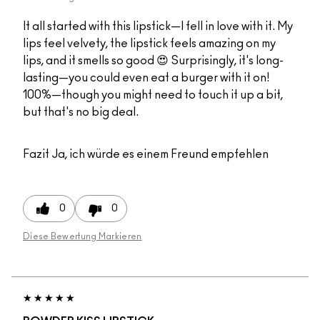
It all started with this lipstick—I fell in love with it. My
lips feel velvety, the lipstick feels amazing on my
lips, and it smells so good 😍 Surprisingly, it's long-
lasting—you could even eat a burger with it on!
100%—though you might need to touch it up a bit,
but that's no big deal.
Fazit
Ja, ich würde es einem Freund empfehlen
0
0
Diese Bewertung Markieren