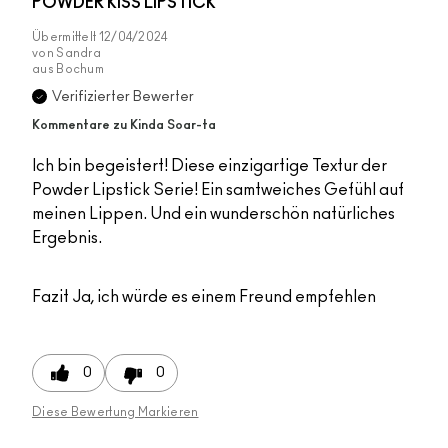
POWDER KISS LIPSTICK
Übermittelt
12/04/2024
von
Sandra
aus
Bochum
Verifizierter Bewerter
Kommentare zu Kinda Soar-ta
Ich bin begeistert! Diese einzigartige Textur der
Powder Lipstick Serie! Ein samtweiches Gefühl auf
meinen Lippen. Und ein wunderschön natürliches
Ergebnis.
Fazit
Ja, ich würde es einem Freund empfehlen
0
0
Diese Bewertung Markieren