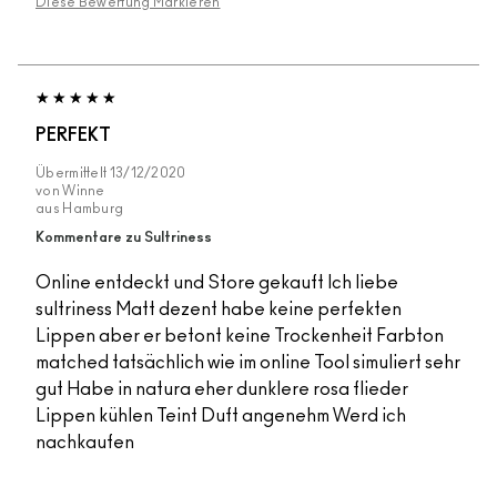
Diese Bewertung Markieren
PERFEKT
Übermittelt
13/12/2020
von
Winne
aus
Hamburg
Kommentare zu Sultriness
Online entdeckt und Store gekauft Ich liebe
sultriness Matt dezent habe keine perfekten
Lippen aber er betont keine Trockenheit Farbton
matched tatsächlich wie im online Tool simuliert sehr
gut Habe in natura eher dunklere rosa flieder
Lippen kühlen Teint Duft angenehm Werd ich
nachkaufen