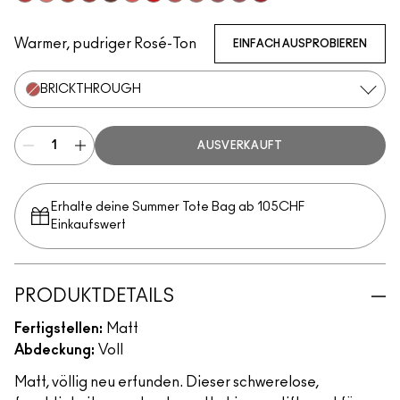
Stay Curious
Reverence
Marrakesh-Mere
Dubonnet Buzz
Turn To The Left
Sheer Outrage
You're Buggin', Lady
Brickthrough
Teddy 2.0
Kinda Soar-Ta
Healthy, Wealthy, And Thr
Ruby New
Warmer, pudriger Rosé-Ton
EINFACH AUSPROBIEREN
BRICKTHROUGH
AUSVERKAUFT
Erhalte deine Summer Tote Bag ab 105CHF
Einkaufswert​
PRODUKTDETAILS
Fertigstellen:
Matt
Abdeckung:
Voll
Matt, völlig neu erfunden. Dieser schwerelose,