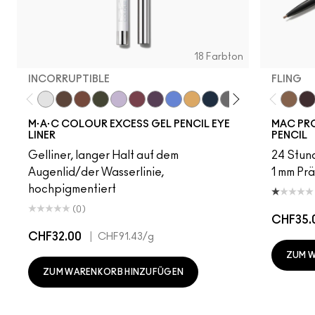
18 Farbton
INCORRUPTIBLE
FLING
Incorruptible
Sick Tat Bro
Skip The Waitlist
Serial Monogamist
Commitment Issues
Nudge Nudge, Ink Ink
Graphic Content
Perpetual Shock!
Neutral Tan
Stay The Night
Isn't It Iron-ic?
Pool Shark
Hell-Bent
Blueber
Fling
Stra
Ge
M·A·C COLOUR EXCESS GEL PENCIL EYE
MAC PRO
LINER
PENCIL
Gelliner, langer Halt auf dem
24 Stund
Augenlid/der Wasserlinie,
1 mm Prä
hochpigmentiert
(0)
CHF35.
CHF32.00
|
CHF91.43
/g
ZUM 
ZUM WARENKORB HINZUFÜGEN