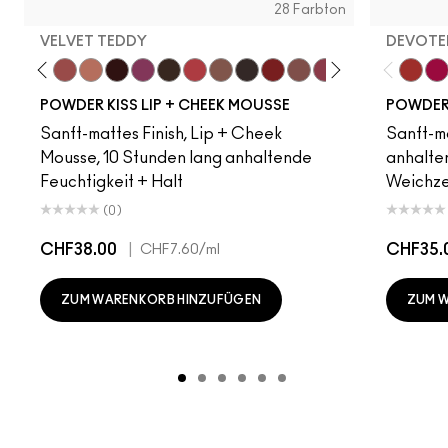
28 Farbton
VELVET TEDDY
DEVOTED
amsicle
Date Night
Mull It Over
Velvet Teddy
Warm Hug
Pretty Pleats!
Something Borrowed
Chestnut
A Little Tamed
Taken
Rekindled
Rhythm 'N' Roses
Over The Taupe
Pink Roses
Fashion Emerg
Make It Fas
Habit
Devote
More
Tw
POWDER KISS LIP + CHEEK MOUSSE
POWDER 
Sanft-mattes Finish, Lip + Cheek
Sanft-ma
Mousse, 10 Stunden lang anhaltende
anhalten
Feuchtigkeit + Halt
Weichze
(0)
CHF38.00
|
CHF35.
CHF7.60
/ml
ZUM WARENKORB HINZUFÜGEN
ZUM 