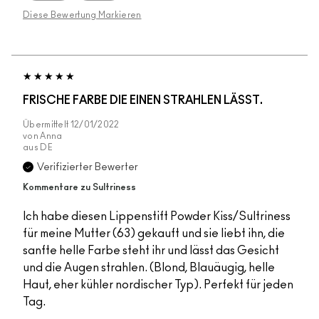
Diese Bewertung Markieren
FRISCHE FARBE DIE EINEN STRAHLEN LÄSST.
Übermittelt
12/01/2022
von
Anna
aus
DE
Verifizierter Bewerter
Kommentare zu Sultriness
Ich habe diesen Lippenstift Powder Kiss/Sultriness
für meine Mutter (63) gekauft und sie liebt ihn, die
sanfte helle Farbe steht ihr und lässt das Gesicht
und die Augen strahlen. (Blond, Blauäugig, helle
Haut, eher kühler nordischer Typ). Perfekt für jeden
Tag.