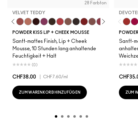
28 Farbton
VELVET TEDDY
DEVOTED
amsicle
Date Night
Mull It Over
Velvet Teddy
Warm Hug
Pretty Pleats!
Something Borrowed
Chestnut
A Little Tamed
Taken
Rekindled
Rhythm 'N' Roses
Over The Taupe
Pink Roses
Fashion Emerg
Make It Fas
Habit
Devote
More
Tw
POWDER KISS LIP + CHEEK MOUSSE
POWDER 
Sanft-mattes Finish, Lip + Cheek
Sanft-ma
Mousse, 10 Stunden lang anhaltende
anhalten
Feuchtigkeit + Halt
Weichze
(0)
CHF38.00
|
CHF35.
CHF7.60
/ml
ZUM WARENKORB HINZUFÜGEN
ZUM 