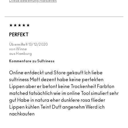
Diese Bewertung Markieren
PERFEKT
Übermittelt
13/12/2020
von
Winne
aus
Hamburg
Kommentare zu Sultriness
Online entdeckt und Store gekauft Ich liebe
sultriness Matt dezent habe keine perfekten
Lippen aber er betont keine Trockenheit Farbton
matched tatsächlich wie im online Tool simuliert sehr
gut Habe in natura eher dunklere rosa flieder
Lippen kühlen Teint Duft angenehm Werd ich
nachkaufen