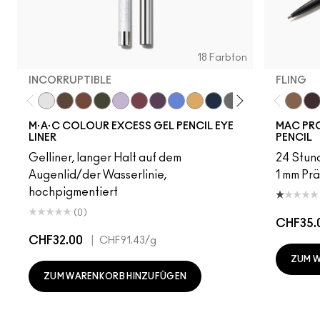
18 Farbton
INCORRUPTIBLE
FLING
Incorruptible
Sick Tat Bro
Skip The Waitlist
Serial Monogamist
Commitment Issues
Nudge Nudge, Ink Ink
Graphic Content
Perpetual Shock!
Neutral Tan
Stay The Night
Isn't It Iron-ic?
Pool Shark
Hell-Bent
Blueber
Fling
Stra
Ge
M·A·C COLOUR EXCESS GEL PENCIL EYE
MAC PRO
LINER
PENCIL
Gelliner, langer Halt auf dem
24 Stund
Augenlid/der Wasserlinie,
1 mm Prä
hochpigmentiert
(0)
CHF35.
CHF32.00
|
CHF91.43
/g
ZUM 
ZUM WARENKORB HINZUFÜGEN