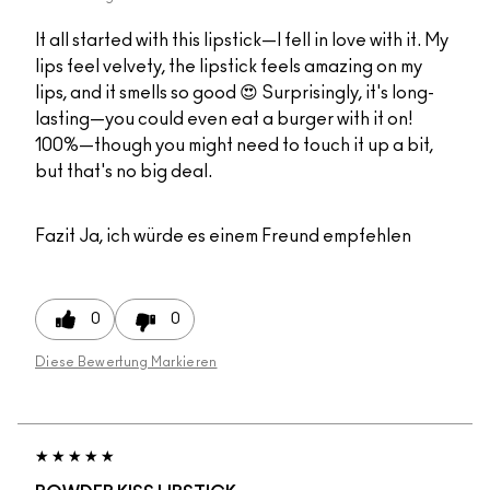
It all started with this lipstick—I fell in love with it. My
lips feel velvety, the lipstick feels amazing on my
lips, and it smells so good 😍 Surprisingly, it's long-
lasting—you could even eat a burger with it on!
100%—though you might need to touch it up a bit,
but that's no big deal.
Fazit
Ja, ich würde es einem Freund empfehlen
0
0
Diese Bewertung Markieren