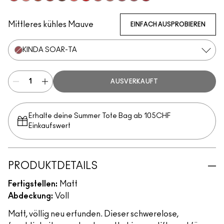
Stay Curious
Reverence
Marrakesh-Mere
Dubonnet Buzz
Turn To The Left
Sheer Outrage
You're Buggin', Lady
Brickthrough
Teddy 2.0
Kinda Soar-Ta
Healthy, Wealthy, And Thr
Ruby New
Mittleres kühles Mauve
EINFACH AUSPROBIEREN
KINDA SOAR-TA
AUSVERKAUFT
Erhalte deine Summer Tote Bag ab 105CHF
Einkaufswert​
PRODUKTDETAILS
Fertigstellen:
Matt
Abdeckung:
Voll
Matt, völlig neu erfunden. Dieser schwerelose,