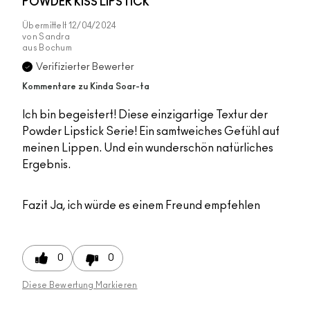
POWDER KISS LIPSTICK
Übermittelt
12/04/2024
von
Sandra
aus
Bochum
Verifizierter Bewerter
Kommentare zu Kinda Soar-ta
Ich bin begeistert! Diese einzigartige Textur der
Powder Lipstick Serie! Ein samtweiches Gefühl auf
meinen Lippen. Und ein wunderschön natürliches
Ergebnis.
Fazit
Ja, ich würde es einem Freund empfehlen
0
0
Diese Bewertung Markieren