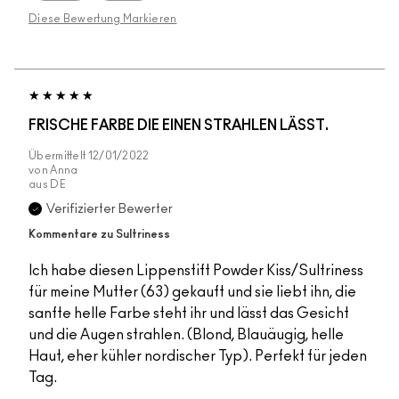
Diese Bewertung Markieren
FRISCHE FARBE DIE EINEN STRAHLEN LÄSST.
Übermittelt
12/01/2022
von
Anna
aus
DE
Verifizierter Bewerter
Kommentare zu Sultriness
Ich habe diesen Lippenstift Powder Kiss/Sultriness
für meine Mutter (63) gekauft und sie liebt ihn, die
sanfte helle Farbe steht ihr und lässt das Gesicht
und die Augen strahlen. (Blond, Blauäugig, helle
Haut, eher kühler nordischer Typ). Perfekt für jeden
Tag.