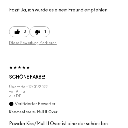
Fazit
Ja, ich würde es einem Freund empfehlen
3
1
Diese Bewertung Markieren
SCHÖNE FARBE!
Übermittelt
12/01/2022
von
Anna
aus
DE
Verifizierter Bewerter
Kommentare zu Mull It Over
Powder Kiss/Mull It Over ist eine der schönsten