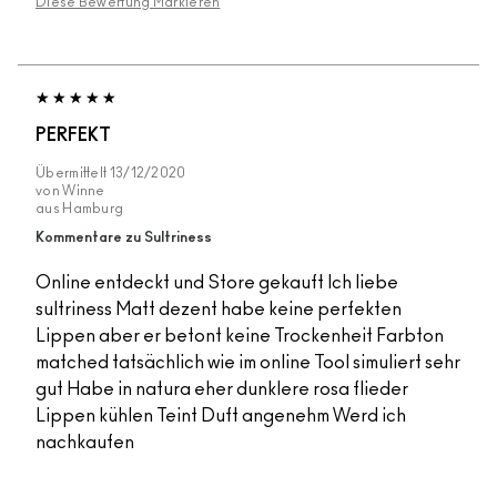
Diese Bewertung Markieren
PERFEKT
Übermittelt
13/12/2020
von
Winne
aus
Hamburg
Kommentare zu Sultriness
Online entdeckt und Store gekauft Ich liebe
sultriness Matt dezent habe keine perfekten
Lippen aber er betont keine Trockenheit Farbton
matched tatsächlich wie im online Tool simuliert sehr
gut Habe in natura eher dunklere rosa flieder
Lippen kühlen Teint Duft angenehm Werd ich
nachkaufen