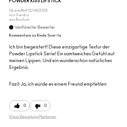
POWDER KISS LIPSTICK
Übermittelt
12/04/2024
von
Sandra
aus
Bochum
Verifizierter Bewerter
Kommentare zu Kinda Soar-ta
Ich bin begeistert! Diese einzigartige Textur der
Powder Lipstick Serie! Ein samtweiches Gefühl auf
meinen Lippen. Und ein wunderschön natürliches
Ergebnis.
Fazit
Ja, ich würde es einem Freund empfehlen
0
0
Diese Bewertung Markieren