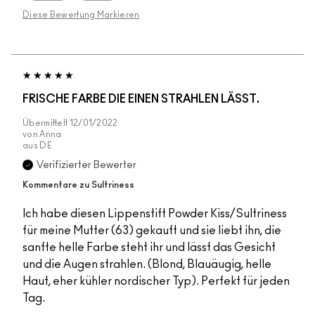
Diese Bewertung Markieren
FRISCHE FARBE DIE EINEN STRAHLEN LÄSST.
Übermittelt
12/01/2022
von
Anna
aus
DE
Verifizierter Bewerter
Kommentare zu Sultriness
Ich habe diesen Lippenstift Powder Kiss/Sultriness
für meine Mutter (63) gekauft und sie liebt ihn, die
sanfte helle Farbe steht ihr und lässt das Gesicht
und die Augen strahlen. (Blond, Blauäugig, helle
Haut, eher kühler nordischer Typ). Perfekt für jeden
Tag.