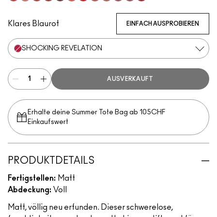
Stay Curious
Reverence
Marrakesh-Mere
Dubonnet Buzz
Turn To The Left
Sheer Outrage
You're Buggin', Lady
Brickthrough
Teddy 2.0
Kinda Soar-Ta
Healthy, Wealthy, And Thr
Ruby New
Klares Blaurot
EINFACH AUSPROBIEREN
SHOCKING REVELATION
AUSVERKAUFT
Erhalte deine Summer Tote Bag ab 105CHF
Einkaufswert​
PRODUKTDETAILS
Fertigstellen:
Matt
Abdeckung:
Voll
Matt, völlig neu erfunden. Dieser schwerelose,