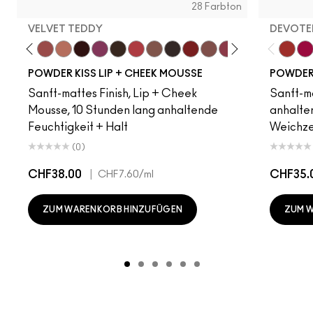
28 Farbton
VELVET TEDDY
DEVOTED
amsicle
Date Night
Mull It Over
Velvet Teddy
Warm Hug
Pretty Pleats!
Something Borrowed
Chestnut
A Little Tamed
Taken
Rekindled
Rhythm 'N' Roses
Over The Taupe
Pink Roses
Fashion Emerg
Make It Fas
Ruby B
Devote
Hab
Tw
POWDER KISS LIP + CHEEK MOUSSE
POWDER 
Sanft-mattes Finish, Lip + Cheek
Sanft-ma
Mousse, 10 Stunden lang anhaltende
anhalten
Feuchtigkeit + Halt
Weichze
(0)
CHF38.00
|
CHF35.
CHF7.60
/ml
ZUM WARENKORB HINZUFÜGEN
ZUM 