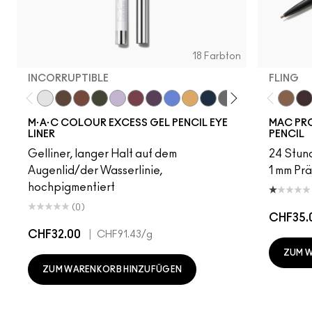
18 Farbton
INCORRUPTIBLE
FLING
Incorruptible
Sick Tat Bro
Skip The Waitlist
Serial Monogamist
Commitment Issues
Nudge Nudge, Ink Ink
Graphic Content
Perpetual Shock!
Neutral Tan
Stay The Night
Isn't It Iron-ic?
Pool Shark
Hell-Bent
Blueber
Fling
Stra
Ge
M·A·C COLOUR EXCESS GEL PENCIL EYE
MAC PRO
LINER
PENCIL
Gelliner, langer Halt auf dem
24 Stund
Augenlid/der Wasserlinie,
1 mm Prä
hochpigmentiert
(0)
CHF35.
CHF32.00
|
CHF91.43
/g
ZUM 
ZUM WARENKORB HINZUFÜGEN