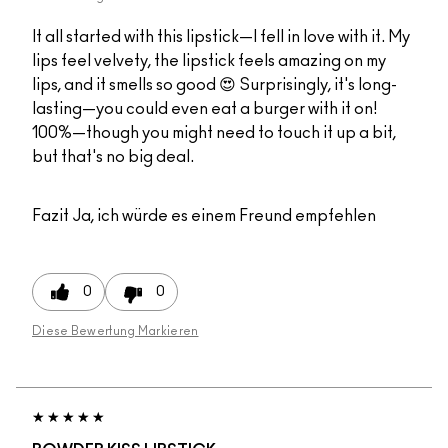
It all started with this lipstick—I fell in love with it. My
lips feel velvety, the lipstick feels amazing on my
lips, and it smells so good 😍 Surprisingly, it's long-
lasting—you could even eat a burger with it on!
100%—though you might need to touch it up a bit,
but that's no big deal.
Fazit
Ja, ich würde es einem Freund empfehlen
0
0
Diese Bewertung Markieren