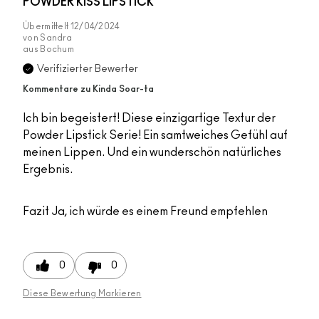
POWDER KISS LIPSTICK
Übermittelt
12/04/2024
von
Sandra
aus
Bochum
Verifizierter Bewerter
Kommentare zu Kinda Soar-ta
Ich bin begeistert! Diese einzigartige Textur der
Powder Lipstick Serie! Ein samtweiches Gefühl auf
meinen Lippen. Und ein wunderschön natürliches
Ergebnis.
Fazit
Ja, ich würde es einem Freund empfehlen
0
0
Diese Bewertung Markieren