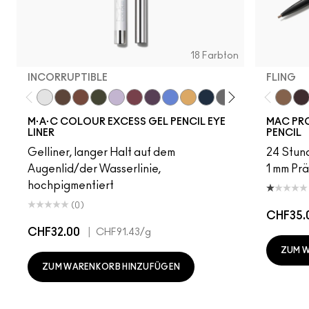
18 Farbton
INCORRUPTIBLE
FLING
Incorruptible
Sick Tat Bro
Skip The Waitlist
Serial Monogamist
Commitment Issues
Nudge Nudge, Ink Ink
Graphic Content
Perpetual Shock!
Neutral Tan
Stay The Night
Isn't It Iron-ic?
Pool Shark
Hell-Bent
Blueber
Fling
Stra
Ge
M·A·C COLOUR EXCESS GEL PENCIL EYE
MAC PRO
LINER
PENCIL
Gelliner, langer Halt auf dem
24 Stund
Augenlid/der Wasserlinie,
1 mm Prä
hochpigmentiert
(0)
CHF35.
CHF32.00
|
CHF91.43
/g
ZUM 
ZUM WARENKORB HINZUFÜGEN