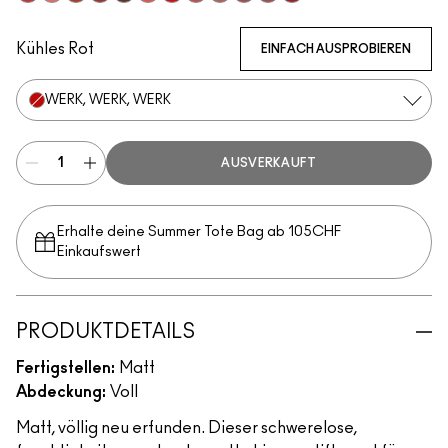
Stay Curious
Reverence
Marrakesh-Mere
Dubonnet Buzz
Turn To The Left
Sheer Outrage
You're Buggin', Lady
Brickthrough
Teddy 2.0
Kinda Soar-Ta
Healthy, Wealthy, And Thr
Ruby New
Kühles Rot
EINFACH AUSPROBIEREN
WERK, WERK, WERK
AUSVERKAUFT
Erhalte deine Summer Tote Bag ab 105CHF
Einkaufswert​
PRODUKTDETAILS
Fertigstellen:
Matt
Abdeckung:
Voll
Matt, völlig neu erfunden. Dieser schwerelose,