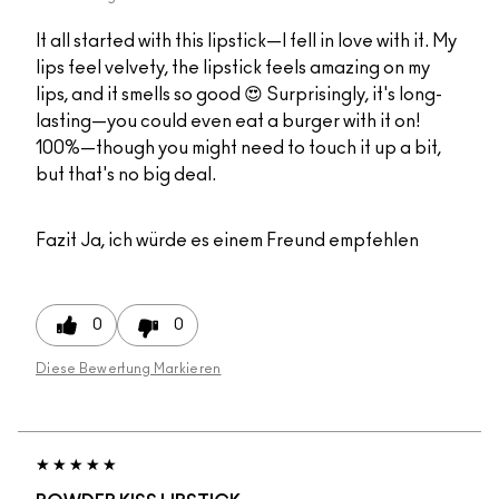
It all started with this lipstick—I fell in love with it. My
lips feel velvety, the lipstick feels amazing on my
lips, and it smells so good 😍 Surprisingly, it's long-
lasting—you could even eat a burger with it on!
100%—though you might need to touch it up a bit,
but that's no big deal.
Fazit
Ja, ich würde es einem Freund empfehlen
0
0
Diese Bewertung Markieren