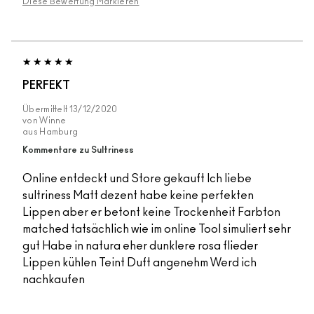
Diese Bewertung Markieren
PERFEKT
Übermittelt
13/12/2020
von
Winne
aus
Hamburg
Kommentare zu Sultriness
Online entdeckt und Store gekauft Ich liebe
sultriness Matt dezent habe keine perfekten
Lippen aber er betont keine Trockenheit Farbton
matched tatsächlich wie im online Tool simuliert sehr
gut Habe in natura eher dunklere rosa flieder
Lippen kühlen Teint Duft angenehm Werd ich
nachkaufen