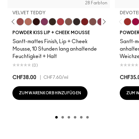
28 Farbton
VELVET TEDDY
DEVOTED
amsicle
Date Night
Mull It Over
Velvet Teddy
Warm Hug
Pretty Pleats!
Something Borrowed
Chestnut
A Little Tamed
Taken
Rekindled
Rhythm 'N' Roses
Over The Taupe
Pink Roses
Fashion Emerg
Make It Fas
Habit
Devote
More
Tw
POWDER KISS LIP + CHEEK MOUSSE
POWDER 
Sanft-mattes Finish, Lip + Cheek
Sanft-ma
Mousse, 10 Stunden lang anhaltende
anhalten
Feuchtigkeit + Halt
Weichze
(0)
CHF38.00
|
CHF35.
CHF7.60
/ml
ZUM WARENKORB HINZUFÜGEN
ZUM 