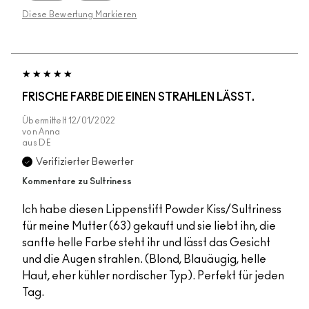
Diese Bewertung Markieren
FRISCHE FARBE DIE EINEN STRAHLEN LÄSST.
Übermittelt
12/01/2022
von
Anna
aus
DE
Verifizierter Bewerter
Kommentare zu Sultriness
Ich habe diesen Lippenstift Powder Kiss/Sultriness
für meine Mutter (63) gekauft und sie liebt ihn, die
sanfte helle Farbe steht ihr und lässt das Gesicht
und die Augen strahlen. (Blond, Blauäugig, helle
Haut, eher kühler nordischer Typ). Perfekt für jeden
Tag.