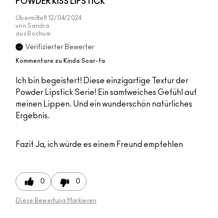
POWDER KISS LIPSTICK
Übermittelt
12/04/2024
von
Sandra
aus
Bochum
Verifizierter Bewerter
Kommentare zu Kinda Soar-ta
Ich bin begeistert! Diese einzigartige Textur der
Powder Lipstick Serie! Ein samtweiches Gefühl auf
meinen Lippen. Und ein wunderschön natürliches
Ergebnis.
Fazit
Ja, ich würde es einem Freund empfehlen
0
0
Diese Bewertung Markieren