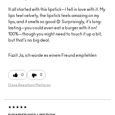
It all started with this lipstick—I fell in love with it. My
lips feel velvety, the lipstick feels amazing on my
lips, and it smells so good 😍 Surprisingly, it's long-
lasting—you could even eat a burger with it on!
100%—though you might need to touch it up a bit,
but that's no big deal.
Fazit
Ja, ich würde es einem Freund empfehlen
0
0
Diese Bewertung Markieren