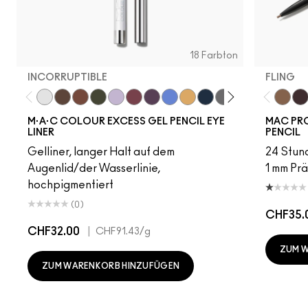
18 Farbton
INCORRUPTIBLE
FLING
Incorruptible
Sick Tat Bro
Skip The Waitlist
Serial Monogamist
Commitment Issues
Nudge Nudge, Ink Ink
Graphic Content
Perpetual Shock!
Neutral Tan
Stay The Night
Isn't It Iron-ic?
Pool Shark
Hell-Bent
Blueber
Fling
Stra
Ge
M·A·C COLOUR EXCESS GEL PENCIL EYE
MAC PRO
LINER
PENCIL
Gelliner, langer Halt auf dem
24 Stund
Augenlid/der Wasserlinie,
1 mm Prä
hochpigmentiert
(0)
CHF35.
CHF32.00
|
CHF91.43
/g
ZUM 
ZUM WARENKORB HINZUFÜGEN