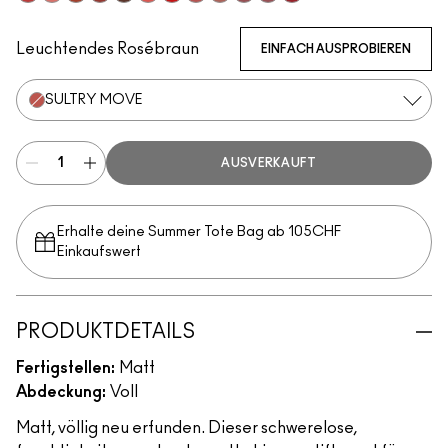
Stay Curious
Reverence
Marrakesh-Mere
Dubonnet Buzz
Turn To The Left
Sheer Outrage
You're Buggin', Lady
Brickthrough
Teddy 2.0
Kinda Soar-Ta
Healthy, Wealthy, And Thr
Ruby New
Leuchtendes Rosébraun
EINFACH AUSPROBIEREN
SULTRY MOVE
AUSVERKAUFT
Erhalte deine Summer Tote Bag ab 105CHF
Einkaufswert​
PRODUKTDETAILS
Fertigstellen:
Matt
Abdeckung:
Voll
Matt, völlig neu erfunden. Dieser schwerelose,