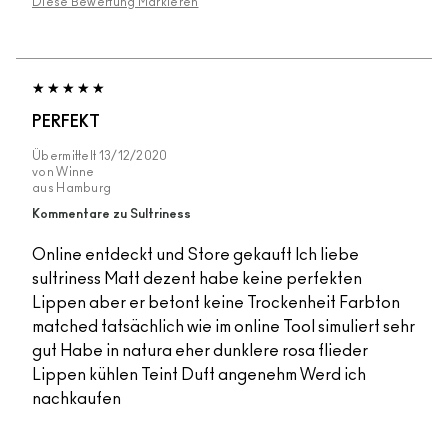
Diese Bewertung Markieren
PERFEKT
Übermittelt
13/12/2020
von
Winne
aus
Hamburg
Kommentare zu Sultriness
Online entdeckt und Store gekauft Ich liebe
sultriness Matt dezent habe keine perfekten
Lippen aber er betont keine Trockenheit Farbton
matched tatsächlich wie im online Tool simuliert sehr
gut Habe in natura eher dunklere rosa flieder
Lippen kühlen Teint Duft angenehm Werd ich
nachkaufen