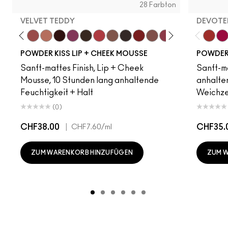
28 Farbton
VELVET TEDDY
DEVOTED
amsicle
Date Night
Mull It Over
Velvet Teddy
Warm Hug
Pretty Pleats!
Something Borrowed
Chestnut
A Little Tamed
Taken
Rekindled
Rhythm 'N' Roses
Over The Taupe
Pink Roses
Fashion Emerg
Make It Fas
Habit
Devote
More
Tw
POWDER KISS LIP + CHEEK MOUSSE
POWDER 
Sanft-mattes Finish, Lip + Cheek
Sanft-ma
Mousse, 10 Stunden lang anhaltende
anhalten
Feuchtigkeit + Halt
Weichze
(0)
CHF38.00
|
CHF35.
CHF7.60
/ml
ZUM WARENKORB HINZUFÜGEN
ZUM 