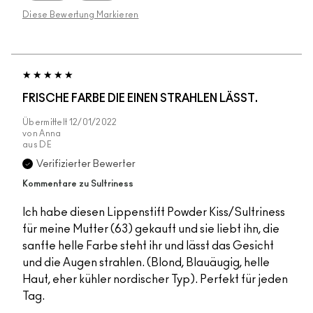
Diese Bewertung Markieren
FRISCHE FARBE DIE EINEN STRAHLEN LÄSST.
Übermittelt
12/01/2022
von
Anna
aus
DE
Verifizierter Bewerter
Kommentare zu Sultriness
Ich habe diesen Lippenstift Powder Kiss/Sultriness
für meine Mutter (63) gekauft und sie liebt ihn, die
sanfte helle Farbe steht ihr und lässt das Gesicht
und die Augen strahlen. (Blond, Blauäugig, helle
Haut, eher kühler nordischer Typ). Perfekt für jeden
Tag.