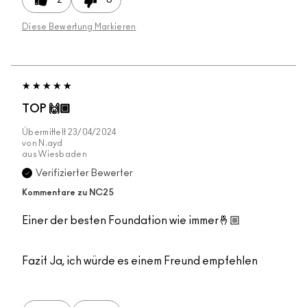
Diese Bewertung Markieren
TOP 🙌🏼
Übermittelt
23/04/2024
von
N.ayd
aus
Wiesbaden
Verifizierter Bewerter
Kommentare zu NC25
Einer der besten Foundation wie immer🤞🏼
Fazit
Ja, ich würde es einem Freund empfehlen