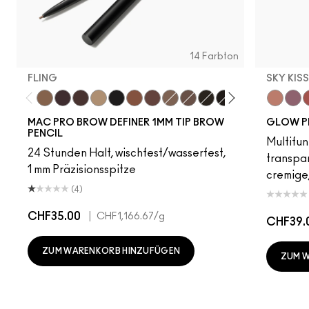
14 Farbton
FLING
SKY KIS
Fling
Genuine Aubergine
Hickory
Omega
Onyx
Penny
Strut
Brunette
Lingering
Spiked
Stud
Stylized
Taupe
Sky Kiss
Thunde
Suns
C
MAC PRO BROW DEFINER 1MM TIP BROW
GLOW P
PENCIL
Multifun
24 Stunden Halt, wischfest/wasserfest,
transpa
1 mm Präzisionsspitze
cremige,
(4)
CHF35.00
|
CHF1,166.67
/g
CHF39.
ZUM WARENKORB HINZUFÜGEN
ZUM 