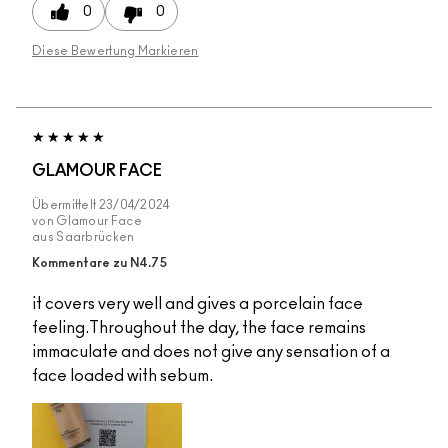
0
0
Diese Bewertung Markieren
GLAMOUR FACE
Übermittelt
23/04/2024
von
Glamour Face
aus
Saarbrücken
Kommentare zu N4.75
it covers very well and gives a porcelain face
feeling.Throughout the day, the face remains
immaculate and does not give any sensation of a
face loaded with sebum.