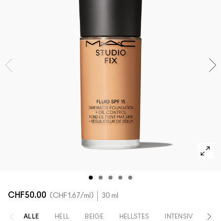
ALLE GESICHTSPRODUKTE SHOPPEN
Mini-M·A·C
ALLE PINSEL KAUFEN
ALLE AUGENPRODUKTE SHOPPEN
CHF50.00
CHF1.67
/ml
30 ml
ALLE
HELL
BEIGE
HELLSTES
INTENSIV
HEL