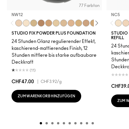
77 Farbton
NW12
NC5​
NW12
NC5
C30
C6
NC41.5
NC13
NC15
NC16
NC17
NC18​
NC20​
NC25​
NC27​
NC35​
NC5​
NC3
NC1
STUDIO FIX POWDER PLUS FOUNDATION
STUDIO 
REFILL
24 Stunden Glanz regulierender Effekt,
24 Stund
kaschierend-mattierendes Finish, 12
kaschier
Stunden mittlere bis starke aufbaubare
Stunden 
Deckkraft
Deckkra
(11)
CHF47.00
|
CHF3.92
/g
CHF39.
ZUM WARENKORB HINZUFÜGEN
ZUM 