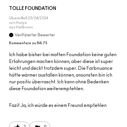
TOLLE FOUNDATION
Übermittelt
23/04/2024
von
Huriye
aus
Heilbronn
Verifizierter Bewerter
Kommentare zu N4.75
Ich habe bisher bei matten Foundation keine guten
Erfahrungen machen können, aber diese ist super
leicht und deckt trotzdem super. Die Farbnuance
hätte wärmer ausfallen können, ansonsten bin ich
nur positiv überrascht. Ich kann ohne Bedenken
diese Foundation weiterempfehlen.
Fazit
Ja, ich würde es einem Freund empfehlen
2
0