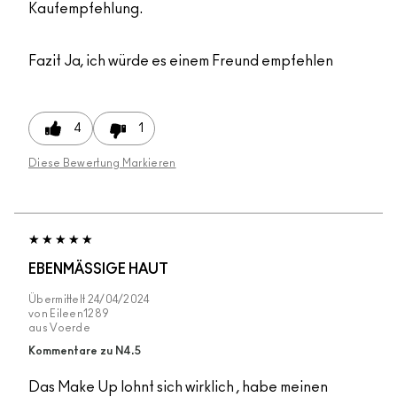
Kaufempfehlung.
Fazit
Ja, ich würde es einem Freund empfehlen
4
1
Diese Bewertung Markieren
EBENMÄSSIGE HAUT
Übermittelt
24/04/2024
von
Eileen1289
aus
Voerde
Kommentare zu N4.5
Das Make Up lohnt sich wirklich , habe meinen