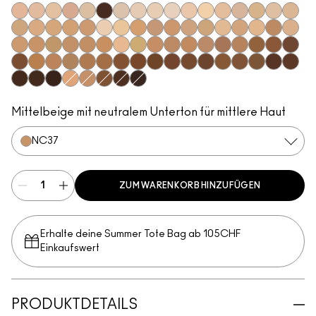
N11
N18
N10
N12
NC5
NW63
NC10
NW5
NW10
NC12
N4
NC13
NW13
N4.5
NC15
N4.75
NC16
NC17
NC18
NW15
NC20
NW18
C4
C40
NC25
NW20
NW22
NC27
NC30
N5
N6
C3.5
NW25
N6.5
NC35
NC37
NC38
NC40
NC41
NC42
C4.5
C45
NC43.5
NC44
NC44.5
NW30
NW33
NW35
NW40
NW43
NW44
NW45
C8
NC45
NC45.5
NC46
NC47
NC50
NW46
NW47
NW48
NW50
NW53
C55
NC55
NC60
NC63
NW55
NC65
NW57
NW60
C5
C5.5
NC58
NW58
NW65
Mittelbeige mit neutralem Unterton für mittlere Haut
NC37
ZUM WARENKORB HINZUFÜGEN
Erhalte deine Summer Tote Bag ab 105CHF
Einkaufswert​
PRODUKTDETAILS