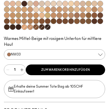
N18
N11
N10
NW63
NC5
N12
NC10
NW5
NW10
NC12
N4
NC13
NW13
N4.5
NC15
N4.75
NC16
NC17
NC18
NW15
NC20
NW18
C4
C40
NC25
NW20
NW22
NC27
NC30
N5
N6
C3.5
NW25
N6.5
NC35
NC37
NC38
NC40
NC41
NC42
C4.5
C45
NC43.5
NC44
NC44.5
NW30
NW33
NW35
NW40
NW43
NW44
NW45
C8
NC45
NC45.5
NC46
NC47
NC50
NW46
NW47
NW48
NW50
NW53
C55
NC55
NC60
NC63
NW55
NC65
NW57
NW60
C5
C5.5
NC58
NW58
NW65
Warmes Mittel-Beige mit rosigem Unterton für mittlere
Haut
NW33
ZUM WARENKORB HINZUFÜGEN
Erhalte deine Summer Tote Bag ab 105CHF
Einkaufswert​