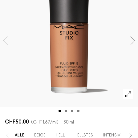
ALLE GESICHTSPRODUKTE SHOPPEN
Mini-M·A·C
ALLE PINSEL KAUFEN
ALLE AUGENPRODUKTE SHOPPEN
CHF50.00
CHF1.67
/ml
30 ml
ALLE
BEIGE
HELL
HELLSTES
INTENSIV
HEL