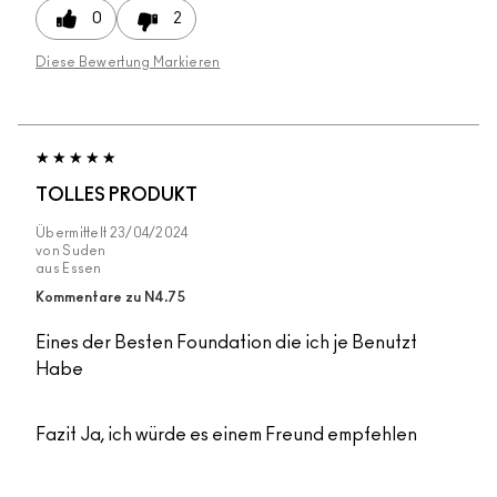
0
2
Diese Bewertung Markieren
TOLLES PRODUKT
Übermittelt
23/04/2024
von
Suden
aus
Essen
Kommentare zu N4.75
Eines der Besten Foundation die ich je Benutzt
Habe
Fazit
Ja, ich würde es einem Freund empfehlen