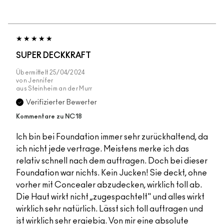
SUPER DECKKRAFT
Übermittelt
25/04/2024
von
Jennifer
aus
Steinheim an der Murr
Verifizierter Bewerter
Kommentare zu NC18
Ich bin bei Foundation immer sehr zurückhaltend, da
ich nicht jede vertrage. Meistens merke ich das
relativ schnell nach dem auftragen. Doch bei dieser
Foundation war nichts. Kein Jucken! Sie deckt, ohne
vorher mit Concealer abzudecken, wirklich toll ab.
Die Haut wirkt nicht „zugespachtelt" und alles wirkt
wirklich sehr natürlich. Lässt sich toll auftragen und
ist wirklich sehr ergiebig. Von mir eine absolute