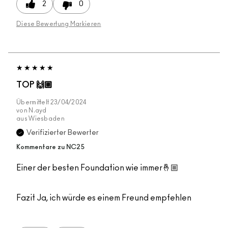
2
0
Diese Bewertung Markieren
TOP 🙌🏼
Übermittelt
23/04/2024
von
N.ayd
aus
Wiesbaden
Verifizierter Bewerter
Kommentare zu NC25
Einer der besten Foundation wie immer🤞🏼
Fazit
Ja, ich würde es einem Freund empfehlen