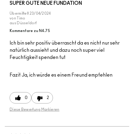
SUPER GUTE NEUE FUNDATION
Übermittelt
23/04/2024
von
Timo
aus
Düsseldorf
Kommentare zu N4.75
Ich bin sehr positiv überrascht da es nicht nur sehr
natürlich aussieht und dazu noch super viel
Feuchtigkeit spenden tut
Fazit
Ja, ich würde es einem Freund empfehlen
0
2
Diese Bewertung Markieren