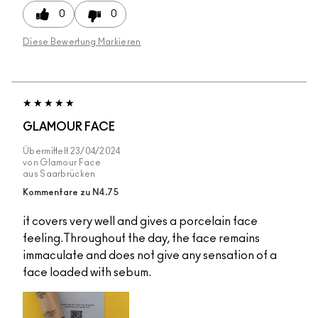
0
0
Diese Bewertung Markieren
GLAMOUR FACE
Übermittelt
23/04/2024
von
Glamour Face
aus
Saarbrücken
Kommentare zu N4.75
it covers very well and gives a porcelain face
feeling.Throughout the day, the face remains
immaculate and does not give any sensation of a
face loaded with sebum.