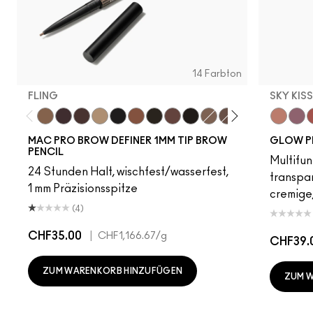
14 Farbton
FLING
SKY KIS
Fling
Genuine Aubergine
Hickory
Omega
Onyx
Penny
Spiked
Strut
Stud
Brunette
Lingering
Stylized
Taupe
Sky Kiss
Thunde
Suns
C
MAC PRO BROW DEFINER 1MM TIP BROW
GLOW P
PENCIL
Multifun
24 Stunden Halt, wischfest/wasserfest,
transpa
1 mm Präzisionsspitze
cremige,
(4)
CHF35.00
|
CHF1,166.67
/g
CHF39.
ZUM WARENKORB HINZUFÜGEN
ZUM 