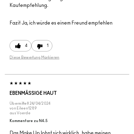
Kaufempfehlung.
Fazit
Ja, ich würde es einem Freund empfehlen
4
1
Diese Bewertung Markieren
EBENMÄSSIGE HAUT
Übermittelt
24/04/2024
von
Eileen1289
aus
Voerde
Kommentare zu N4.5
Das Make Up lohnt sich wirklich , habe meinen