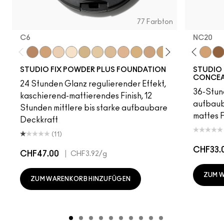
77 Farbton
C6
NC20
.5
W43
NW30
NC27
C6
NW58
NC41.5
NC37
NW12
NC47
NC5
NC35
C30
NC15
NC13
NC25
NC15
NW15
NC16
NC55
NC17
NW18
NC18​
NW55
NC20​
N18
NC25​
NC30
NC27​
NC63
NC35​
NC20
NC3
NW
STUDIO FIX POWDER PLUS FOUNDATION
STUDIO 
CONCEA
24 Stunden Glanz regulierender Effekt,
36-Stun
kaschierend-mattierendes Finish, 12
aufbaub
Stunden mittlere bis starke aufbaubare
mattes F
Deckkraft
(11)
CHF33.
CHF47.00
|
CHF3.92
/g
ZUM 
ZUM WARENKORB HINZUFÜGEN