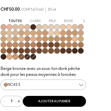
CHF50.00
CHF1.67
/ml
30 ml
TOUTES
CLAIRE
PÂLE
BEIGE
TRÈS FONCÉE
N12
N11
NC5
N10
N18
NW63
NC10
NW5
NW10
NC12
N4
NC13
NW13
N4.5
NC15
N4.75
NC16
NC17
NC18
NW15
NC20
NW18
C4
C40
NC25
NW20
NW22
NC27
NC30
N5
N6
C3.5
NW25
N6.5
NC35
NC37
NC38
NC40
NC41
NC42
C4.5
C45
NC43.5
NC44
NC44.5
NW30
NW33
NW35
NW40
NW43
NW44
NW45
C8
NC45
NC45.5
NC46
NC47
NC50
NW46
NW47
NW48
NW50
NW53
C55
NC55
NC60
NC63
NW55
NC65
NW57
NW60
C5
C5.5
NC58
NW58
NW65
Beige bronze avec un sous-ton doré pêche
doré pour les peaux moyennes à foncées
NC43.5
AJOUTER AU PANIER