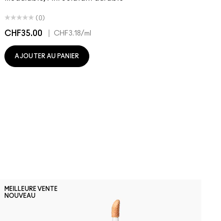
(0)
CHF35.00
|
C
CHF3.18
/ml
AJOUTER AU PANIER
N
MEILLEURE VENTE
M
NOUVEAU
S