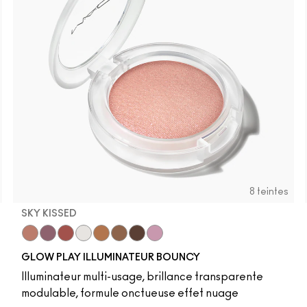
8 teintes
SKY KISSED
r
Sky Kissed
Sunset Drizzle
Cloud Candy
Wind Chill
Cloudburst
Sepia Skies
GlowZone
Stratus
GLOW PLAY ILLUMINATEUR BOUNCY
Illuminateur multi-usage, brillance transparente
modulable, formule onctueuse effet nuage