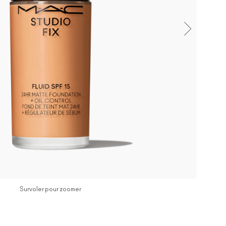
Survoler pour zoomer