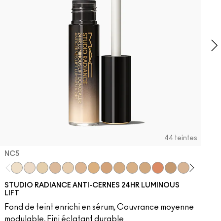
t
b
44 teintes
NC5​
NC5​
NW5​
NC11​
NW10​
NC11.5​
NC14.5​
NC15​
NW15​
NC17​
NC17.5​
NC20​
NW18​
NC25​
N18​
NW20​
NC27
N
STUDIO RADIANCE ANTI-CERNES 24HR LUMINOUS
LIFT
Fond de teint enrichi en sérum, Couvrance moyenne
modulable, Fini éclatant durable