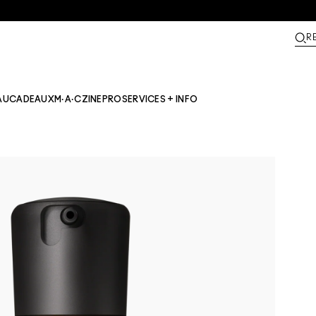
R
AU
CADEAUX
M·A·CZINE​
PRO
SERVICES + INFO