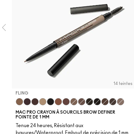
14 teintes
FLING
Fling
Genuine Aubergine
Hickory
Omega
Onyx
Penny
Strut
Brunette
Lingering
Spiked
Stud
Stylized
Taupe
Thunde
MAC PRO CRAYON À SOURCILS BROW DEFINER
POINTE DE 1 MM
Tenue 24 heures, Résistant aux
bavures/Waterproof, Embout de précision de 1 mm