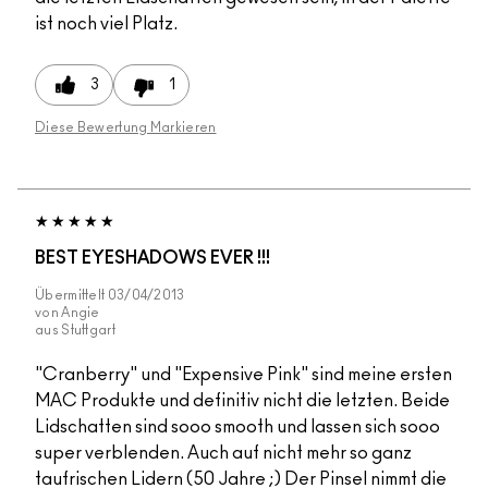
ist noch viel Platz.
3
1
Diese Bewertung Markieren
BEST EYESHADOWS EVER !!!
Übermittelt
03/04/2013
von
Angie
aus
Stuttgart
"Cranberry" und "Expensive Pink" sind meine ersten
MAC Produkte und definitiv nicht die letzten. Beide
Lidschatten sind sooo smooth und lassen sich sooo
super verblenden. Auch auf nicht mehr so ganz
taufrischen Lidern (50 Jahre ;) Der Pinsel nimmt die