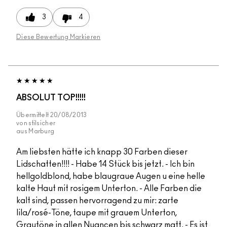
3
4
Diese Bewertung Markieren
ABSOLUT TOP!!!!!
Übermittelt
20/08/2013
von
stilsicher
aus
Marburg
Am liebsten hätte ich knapp 30 Farben dieser
Lidschatten!!!! - Habe 14 Stück bis jetzt. - Ich bin
hellgoldblond, habe blaugraue Augen u eine helle
kalte Haut mit rosigem Unterton. - Alle Farben die
kalt sind, passen hervorragend zu mir: zarte
lila/rosé-Töne, taupe mit grauem Unterton,
Grautöne in allen Nuancen bis schwarz matt. - Es ist