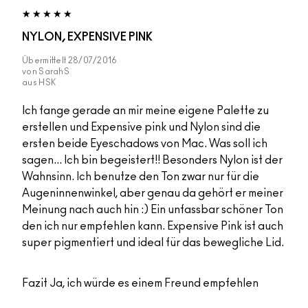
NYLON, EXPENSIVE PINK
Übermittelt
28/07/2016
von
SarahS
aus
HSK
Ich fange gerade an mir meine eigene Palette zu
erstellen und Expensive pink und Nylon sind die
ersten beide Eyeschadows von Mac. Was soll ich
sagen... Ich bin begeistert!! Besonders Nylon ist der
Wahnsinn. Ich benutze den Ton zwar nur für die
Augeninnenwinkel, aber genau da gehört er meiner
Meinung nach auch hin :) Ein unfassbar schöner Ton
den ich nur empfehlen kann. Expensive Pink ist auch
super pigmentiert und ideal für das bewegliche Lid.
Fazit
Ja, ich würde es einem Freund empfehlen