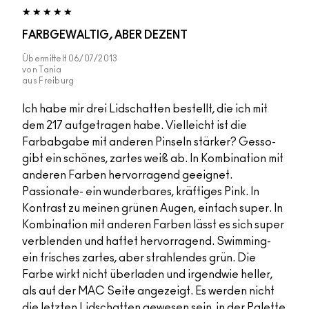
FARBGEWALTIG, ABER DEZENT
Übermittelt
06/07/2013
von
Tania
aus
Freiburg
Ich habe mir drei Lidschatten bestellt, die ich mit
dem 217 aufgetragen habe. Vielleicht ist die
Farbabgabe mit anderen Pinseln stärker? Gesso-
gibt ein schönes, zartes weiß ab. In Kombination mit
anderen Farben hervorragend geeignet.
Passionate- ein wunderbares, kräftiges Pink. In
Kontrast zu meinen grünen Augen, einfach super. In
Kombination mit anderen Farben lässt es sich super
verblenden und haftet hervorragend. Swimming-
ein frisches zartes, aber strahlendes grün. Die
Farbe wirkt nicht überladen und irgendwie heller,
als auf der MAC Seite angezeigt. Es werden nicht
die letzten Lidschatten gewesen sein, in der Palette