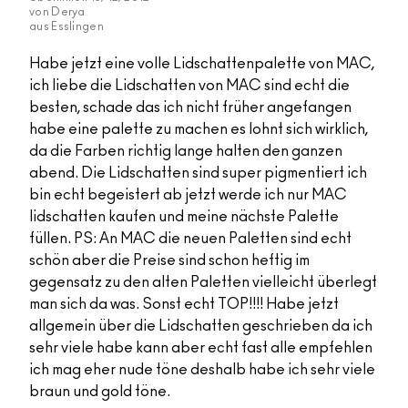
von
Derya
aus
Esslingen
Habe jetzt eine volle Lidschattenpalette von MAC,
ich liebe die Lidschatten von MAC sind echt die
besten, schade das ich nicht früher angefangen
habe eine palette zu machen es lohnt sich wirklich,
da die Farben richtig lange halten den ganzen
abend. Die Lidschatten sind super pigmentiert ich
bin echt begeistert ab jetzt werde ich nur MAC
lidschatten kaufen und meine nächste Palette
füllen. PS: An MAC die neuen Paletten sind echt
schön aber die Preise sind schon heftig im
gegensatz zu den alten Paletten vielleicht überlegt
man sich da was. Sonst echt TOP!!!! Habe jetzt
allgemein über die Lidschatten geschrieben da ich
sehr viele habe kann aber echt fast alle empfehlen
ich mag eher nude töne deshalb habe ich sehr viele
braun und gold töne.