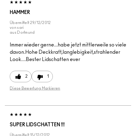
HAMMER
Übermittelt
29/12/2012
von
sari
aus
Dortmund
Immer wieder gerne...habe jetzt mittlerweile so viele
davon.Hohe Deckkraft,langlebigkeit,strahlender
Look....Bester Lidschatten ever
2
1
Diese Bewertung Markieren
SUPER LIDSCHATTEN !!!
Übermittelt
15/12/2012