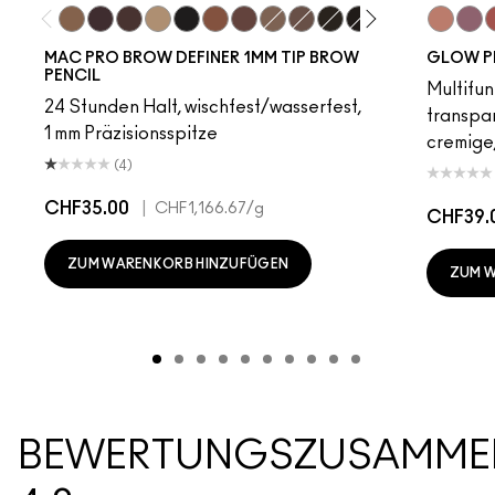
Fling
Genuine Aubergine
Hickory
Omega
Onyx
Penny
Strut
Brunette
Lingering
Spiked
Stud
Stylized
Taupe
Sky Kiss
Thunde
Suns
C
MAC PRO BROW DEFINER 1MM TIP BROW
GLOW P
PENCIL
Multifun
24 Stunden Halt, wischfest/wasserfest,
transpa
1 mm Präzisionsspitze
cremige,
(4)
CHF35.00
|
CHF1,166.67
/g
CHF39.
ZUM WARENKORB HINZUFÜGEN
ZUM 
BEWERTUNGSZUSAMME