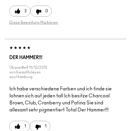
3
0
Diese Bewertung Markieren
DER HAMMER!!!
Übermittelt
11/12/2012
von
beautifuleyes
aus
Hamburg
Ich habe verschiedene Farben und ich finde sie
lohnen sich auf jeden fall Ich besitze Charcoal
Brown, Club, Cranberry und Patina Sie sind
allesamt sehr pigmentiert Total Der Hammer!!!
1
1