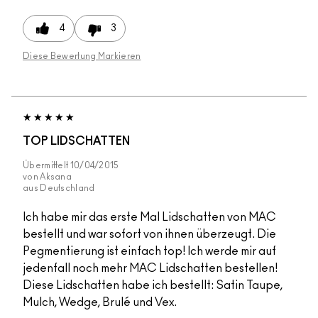
4
3
Diese Bewertung Markieren
TOP LIDSCHATTEN
Übermittelt
10/04/2015
von
Aksana
aus
Deutschland
Ich habe mir das erste Mal Lidschatten von MAC
bestellt und war sofort von ihnen überzeugt. Die
Pegmentierung ist einfach top! Ich werde mir auf
jedenfall noch mehr MAC Lidschatten bestellen!
Diese Lidschatten habe ich bestellt: Satin Taupe,
Mulch, Wedge, Brulé und Vex.