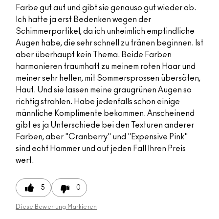
Farbe gut auf und gibt sie genauso gut wieder ab.
Ich hatte ja erst Bedenken wegen der
Schimmerpartikel, da ich unheimlich empfindliche
Augen habe, die sehr schnell zu tränen beginnen. Ist
aber überhaupt kein Thema. Beide Farben
harmonieren traumhaft zu meinem roten Haar und
meiner sehr hellen, mit Sommersprossen übersäten,
Haut. Und sie lassen meine graugrünen Augen so
richtig strahlen. Habe jedenfalls schon einige
männliche Komplimente bekommen. Anscheinend
gibt es ja Unterschiede bei den Texturen anderer
Farben, aber "Cranberry" und "Expensive Pink"
sind echt Hammer und auf jeden Fall Ihren Preis
wert.
5
0
Diese Bewertung Markieren