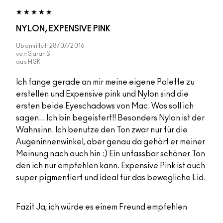
NYLON, EXPENSIVE PINK
Übermittelt
28/07/2016
von
SarahS
aus
HSK
Ich fange gerade an mir meine eigene Palette zu
erstellen und Expensive pink und Nylon sind die
ersten beide Eyeschadows von Mac. Was soll ich
sagen... Ich bin begeistert!! Besonders Nylon ist der
Wahnsinn. Ich benutze den Ton zwar nur für die
Augeninnenwinkel, aber genau da gehört er meiner
Meinung nach auch hin :) Ein unfassbar schöner Ton
den ich nur empfehlen kann. Expensive Pink ist auch
super pigmentiert und ideal für das bewegliche Lid.
Fazit
Ja, ich würde es einem Freund empfehlen