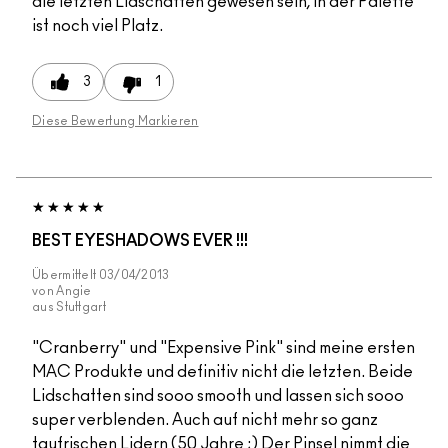
die letzten Lidschatten gewesen sein, in der Palette
ist noch viel Platz.
3
1
Diese Bewertung Markieren
BEST EYESHADOWS EVER !!!
Übermittelt
03/04/2013
von
Angie
aus
Stuttgart
"Cranberry" und "Expensive Pink" sind meine ersten
MAC Produkte und definitiv nicht die letzten. Beide
Lidschatten sind sooo smooth und lassen sich sooo
super verblenden. Auch auf nicht mehr so ganz
taufrischen Lidern (50 Jahre ;) Der Pinsel nimmt die