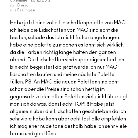
Übermittelt
15/12/2012
von
Derya
aus
Esslingen
Habe jetzt eine volle Lidschattenpalette von MAC,
ich liebe die Lidschatten von MAC sind echt die
besten, schade das ich nicht früher angefangen
habe eine palette zu machen es lohnt sich wirklich,
da die Farben richtig lange halten den ganzen
abend. Die Lidschatten sind super pigmentiert ich
bin echt begeistert ab jetzt werde ich nur MAC
lidschatten kaufen und meine nächste Palette
füllen. PS: An MAC die neuen Paletten sind echt
schön aber die Preise sind schon heftig im
gegensatz zu den alten Paletten vielleicht überlegt
man sich da was. Sonst echt TOP!!!! Habe jetzt
allgemein über die Lidschatten geschrieben da ich
sehr viele habe kann aber echt fast alle empfehlen
ich mag eher nude töne deshalb habe ich sehr viele
braun und gold töne.