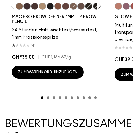
Fling
Genuine Aubergine
Hickory
Omega
Onyx
Penny
Strut
Brunette
Lingering
Spiked
Stud
Stylized
Taupe
Sky Kiss
Thunde
Suns
C
MAC PRO BROW DEFINER 1MM TIP BROW
GLOW P
PENCIL
Multifun
24 Stunden Halt, wischfest/wasserfest,
transpa
1 mm Präzisionsspitze
cremige,
(4)
CHF35.00
|
CHF1,166.67
/g
CHF39.
ZUM WARENKORB HINZUFÜGEN
ZUM 
BEWERTUNGSZUSAMME