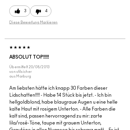
3
4
Diese Bewertung Markieren
ABSOLUT TOP!!!!!
Übermittelt
20/08/2013
von
stilsicher
aus
Marburg
Am liebsten hätte ich knapp 30 Farben dieser
Lidschatten!!!! - Habe 14 Stück bis jetzt. - Ich bin
hellgoldblond, habe blaugraue Augen u eine helle
kalte Haut mit rosigem Unterton. - Alle Farben die
kalt sind, passen hervorragend zu mir: zarte
lila/rosé-Töne, taupe mit grauem Unterton,
Grautöne in allen Nuancen bis schwarz matt. - Es ist