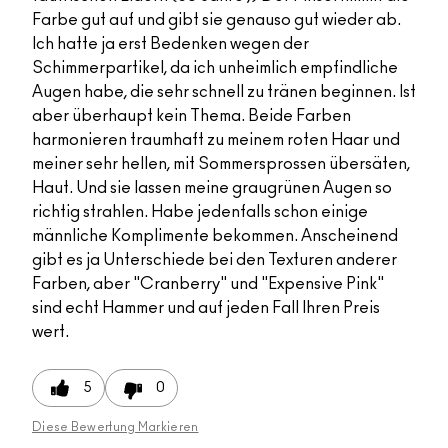
Farbe gut auf und gibt sie genauso gut wieder ab.
Ich hatte ja erst Bedenken wegen der
Schimmerpartikel, da ich unheimlich empfindliche
Augen habe, die sehr schnell zu tränen beginnen. Ist
aber überhaupt kein Thema. Beide Farben
harmonieren traumhaft zu meinem roten Haar und
meiner sehr hellen, mit Sommersprossen übersäten,
Haut. Und sie lassen meine graugrünen Augen so
richtig strahlen. Habe jedenfalls schon einige
männliche Komplimente bekommen. Anscheinend
gibt es ja Unterschiede bei den Texturen anderer
Farben, aber "Cranberry" und "Expensive Pink"
sind echt Hammer und auf jeden Fall Ihren Preis
wert.
5
0
Diese Bewertung Markieren