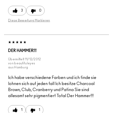
3
0
Diese Bewertung Markieren
DER HAMMER!!!
Übermittelt
11/12/2012
von
beautifuleyes
aus
Hamburg
Ich habe verschiedene Farben und ich finde sie
lohnen sich auf jeden fall Ich besitze Charcoal
Brown, Club, Cranberry und Patina Sie sind
allesamt sehr pigmentiert Total Der Hammer!!!
1
1