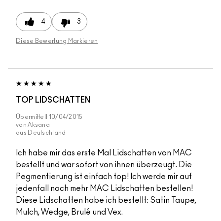
4
3
Diese Bewertung Markieren
TOP LIDSCHATTEN
Übermittelt
10/04/2015
von
Aksana
aus
Deutschland
Ich habe mir das erste Mal Lidschatten von MAC
bestellt und war sofort von ihnen überzeugt. Die
Pegmentierung ist einfach top! Ich werde mir auf
jedenfall noch mehr MAC Lidschatten bestellen!
Diese Lidschatten habe ich bestellt: Satin Taupe,
Mulch, Wedge, Brulé und Vex.