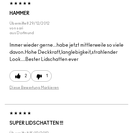
HAMMER
Übermittelt
29/12/2012
von
sari
aus
Dortmund
Immer wieder gerne...habe jetzt mittlerweile so viele
davon.Hohe Deckkraft,langlebigkeit,strahlender
Look....Bester Lidschatten ever
2
1
Diese Bewertung Markieren
SUPER LIDSCHATTEN !!!