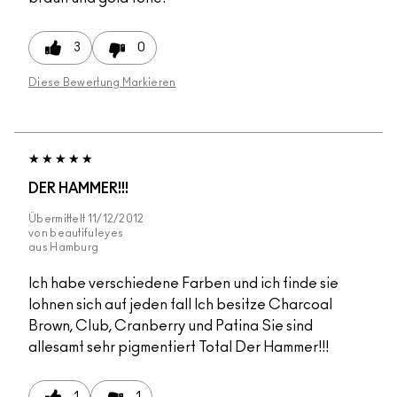
3
0
Diese Bewertung Markieren
DER HAMMER!!!
Übermittelt
11/12/2012
von
beautifuleyes
aus
Hamburg
Ich habe verschiedene Farben und ich finde sie
lohnen sich auf jeden fall Ich besitze Charcoal
Brown, Club, Cranberry und Patina Sie sind
allesamt sehr pigmentiert Total Der Hammer!!!
1
1