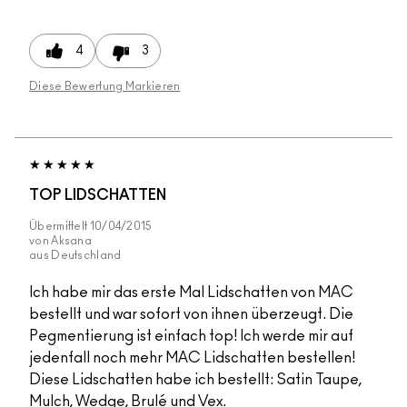
4
3
Diese Bewertung Markieren
TOP LIDSCHATTEN
Übermittelt
10/04/2015
von
Aksana
aus
Deutschland
Ich habe mir das erste Mal Lidschatten von MAC
bestellt und war sofort von ihnen überzeugt. Die
Pegmentierung ist einfach top! Ich werde mir auf
jedenfall noch mehr MAC Lidschatten bestellen!
Diese Lidschatten habe ich bestellt: Satin Taupe,
Mulch, Wedge, Brulé und Vex.