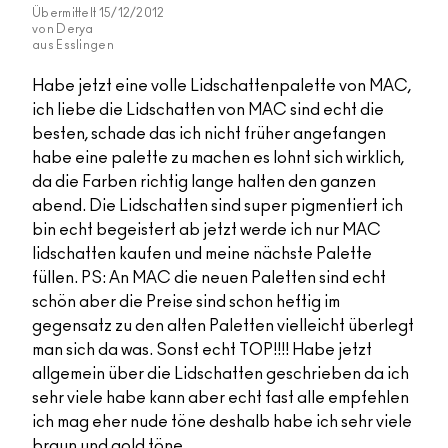
Übermittelt
15/12/2012
von
Derya
aus
Esslingen
Habe jetzt eine volle Lidschattenpalette von MAC,
ich liebe die Lidschatten von MAC sind echt die
besten, schade das ich nicht früher angefangen
habe eine palette zu machen es lohnt sich wirklich,
da die Farben richtig lange halten den ganzen
abend. Die Lidschatten sind super pigmentiert ich
bin echt begeistert ab jetzt werde ich nur MAC
lidschatten kaufen und meine nächste Palette
füllen. PS: An MAC die neuen Paletten sind echt
schön aber die Preise sind schon heftig im
gegensatz zu den alten Paletten vielleicht überlegt
man sich da was. Sonst echt TOP!!!! Habe jetzt
allgemein über die Lidschatten geschrieben da ich
sehr viele habe kann aber echt fast alle empfehlen
ich mag eher nude töne deshalb habe ich sehr viele
braun und gold töne.