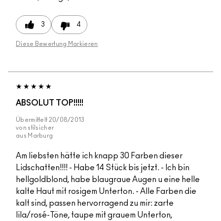
3
4
Diese Bewertung Markieren
ABSOLUT TOP!!!!!
Übermittelt
20/08/2013
von
stilsicher
aus
Marburg
Am liebsten hätte ich knapp 30 Farben dieser
Lidschatten!!!! - Habe 14 Stück bis jetzt. - Ich bin
hellgoldblond, habe blaugraue Augen u eine helle
kalte Haut mit rosigem Unterton. - Alle Farben die
kalt sind, passen hervorragend zu mir: zarte
lila/rosé-Töne, taupe mit grauem Unterton,