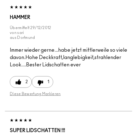
HAMMER
Übermittelt
29/12/2012
von
sari
aus
Dortmund
Immer wieder gerne...habe jetzt mittlerweile so viele
davon.Hohe Deckkraft,langlebigkeit,strahlender
Look....Bester Lidschatten ever
2
1
Diese Bewertung Markieren
SUPER LIDSCHATTEN !!!