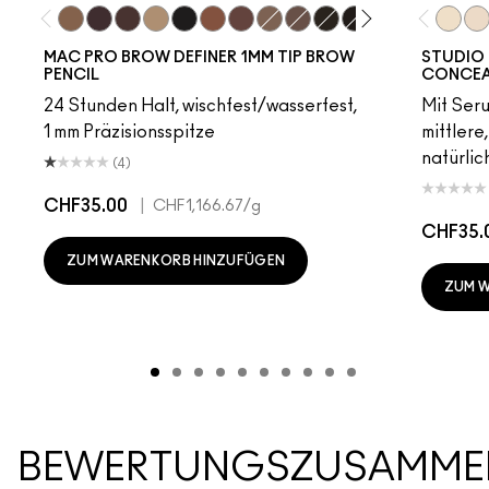
Fling
Genuine Aubergine
Hickory
Omega
Onyx
Penny
Strut
Brunette
Lingering
Spiked
Stud
Stylized
Taupe
Thunde
NC5​
NW
MAC PRO BROW DEFINER 1MM TIP BROW
STUDIO 
PENCIL
CONCEA
24 Stunden Halt, wischfest/wasserfest,
Mit Ser
1 mm Präzisionsspitze
mittlere
natürlic
(4)
CHF35.00
|
CHF1,166.67
/g
CHF35.
ZUM WARENKORB HINZUFÜGEN
ZUM 
BEWERTUNGSZUSAMME