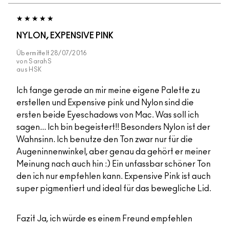
NYLON, EXPENSIVE PINK
Übermittelt
28/07/2016
von
SarahS
aus
HSK
Ich fange gerade an mir meine eigene Palette zu
erstellen und Expensive pink und Nylon sind die
ersten beide Eyeschadows von Mac. Was soll ich
sagen... Ich bin begeistert!! Besonders Nylon ist der
Wahnsinn. Ich benutze den Ton zwar nur für die
Augeninnenwinkel, aber genau da gehört er meiner
Meinung nach auch hin :) Ein unfassbar schöner Ton
den ich nur empfehlen kann. Expensive Pink ist auch
super pigmentiert und ideal für das bewegliche Lid.
Fazit
Ja, ich würde es einem Freund empfehlen