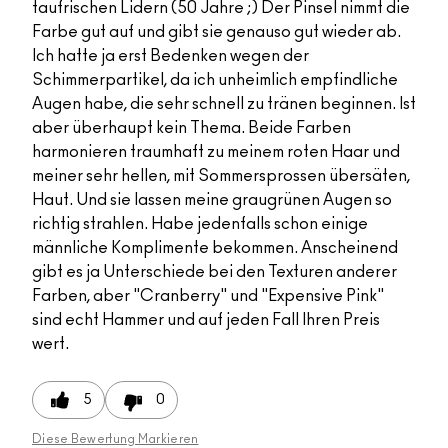
taufrischen Lidern (50 Jahre ;) Der Pinsel nimmt die
Farbe gut auf und gibt sie genauso gut wieder ab.
Ich hatte ja erst Bedenken wegen der
Schimmerpartikel, da ich unheimlich empfindliche
Augen habe, die sehr schnell zu tränen beginnen. Ist
aber überhaupt kein Thema. Beide Farben
harmonieren traumhaft zu meinem roten Haar und
meiner sehr hellen, mit Sommersprossen übersäten,
Haut. Und sie lassen meine graugrünen Augen so
richtig strahlen. Habe jedenfalls schon einige
männliche Komplimente bekommen. Anscheinend
gibt es ja Unterschiede bei den Texturen anderer
Farben, aber "Cranberry" und "Expensive Pink"
sind echt Hammer und auf jeden Fall Ihren Preis
wert.
5
0
Diese Bewertung Markieren